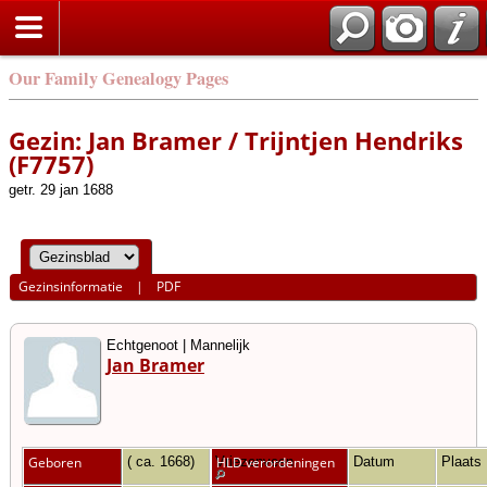
Our Family Genealogy Pages
Gezin: Jan Bramer / Trijntjen Hendriks
(F7757)
getr. 29 jan 1688
Gezinsinformatie
|
PDF
Echtgenoot | Mannelijk
Jan Bramer
Geboren
( ca. 1668)
Vriezenveen
HLD verordeningen
Datum
Plaats