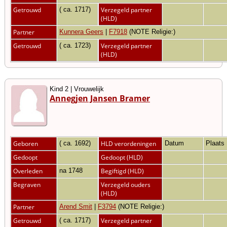
Getrouwd
( ca. 1717)
Verzegeld partner
(HLD)
Partner
Kunnera Geers
|
F7918
(NOTE Religie:)
Getrouwd
( ca. 1723)
Verzegeld partner
(HLD)
Kind 2 | Vrouwelijk
Annegjen Jansen Bramer
Geboren
( ca. 1692)
HLD verordeningen
Datum
Plaats
Gedoopt
Gedoopt (HLD)
Overleden
na 1748
Begiftigd (HLD)
Begraven
Verzegeld ouders
(HLD)
Partner
Arend Smit
|
F3794
(NOTE Religie:)
Getrouwd
( ca. 1717)
Verzegeld partner