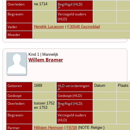
Overleden
na 1714
Vriezenveen
Begiftigd (HLD)
Begraven
Verzegeld ouders
(HLD)
Vader
Hendrik Lucassen
|
F30548 Gezinsblad
Moeder
Kind 1 | Mannelijk
Willem Bramer
Geboren
1689
Vriezenveen
HLD verordeningen
Datum
Plaats
Gedoopt
Gedoopt (HLD)
Overleden
tussen 1752
Vriezenveen
Begiftigd (HLD)
en 1753
Begraven
Verzegeld ouders
(HLD)
Partner
Hilligjen Hermsen
|
F9708
(NOTE Religie:)