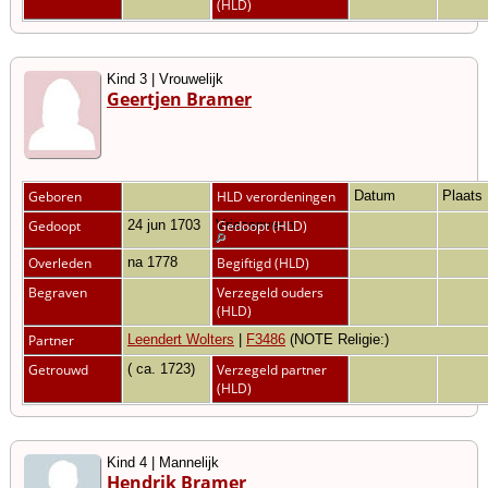
(HLD)
Kind 3 | Vrouwelijk
Geertjen Bramer
Geboren
HLD verordeningen
Datum
Plaats
Gedoopt
24 jun 1703
Vriezenveen
Gedoopt (HLD)
Overleden
na 1778
Begiftigd (HLD)
Begraven
Verzegeld ouders
(HLD)
Partner
Leendert Wolters
|
F3486
(NOTE Religie:)
Getrouwd
( ca. 1723)
Verzegeld partner
(HLD)
Kind 4 | Mannelijk
Hendrik Bramer