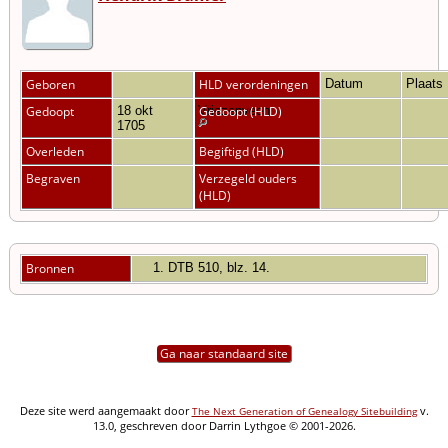
Geboren
HLD verordeningen
Datum
Plaats
Gedoopt
18 okt
Vriezenveen
Gedoopt (HLD)
1705
Overleden
Begiftigd (HLD)
Begraven
Verzegeld ouders
(HLD)
Bronnen
DTB 510, blz. 14.
Ga naar standaard site
Deze site werd aangemaakt door
v.
The Next Generation of Genealogy Sitebuilding
13.0, geschreven door Darrin Lythgoe © 2001-2026.