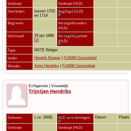
Gedoopt
Gedoopt (HLD)
Overleden
tussen 1703
Vriezenveen
Begiftigd (HLD)
en 1714
Begraven
Verzegeld ouders
(HLD)
Getrouwd
29 jan 1688
Vriezenveen
Verzegeld partner
[
1
]
[
1
]
(HLD)
Type
NOTE Religie:
Vader
Hendrik Bramer
|
F24080 Gezinsblad
Moeder
Anne Hendriks
|
F24080 Gezinsblad
Echtgenote | Vrouwelijk
Trijntjen Hendriks
Geboren
( ca. 1668)
Vriezenveen
HLD verordeningen
Datum
Plaats
Gedoopt
Gedoopt (HLD)