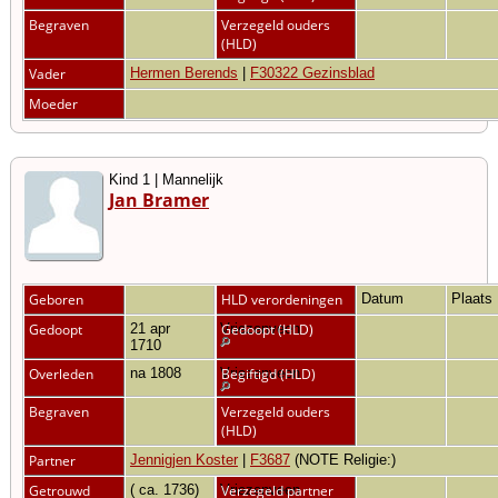
Begraven
Verzegeld ouders
(HLD)
Vader
Hermen Berends
|
F30322 Gezinsblad
Moeder
Kind 1 | Mannelijk
Jan Bramer
Geboren
HLD verordeningen
Datum
Plaats
Gedoopt
21 apr
Vriezenveen
Gedoopt (HLD)
1710
Overleden
na 1808
Vriezenveen
Begiftigd (HLD)
Begraven
Verzegeld ouders
(HLD)
Partner
Jennigjen Koster
|
F3687
(NOTE Religie:)
Getrouwd
( ca. 1736)
Vriezenveen
Verzegeld partner