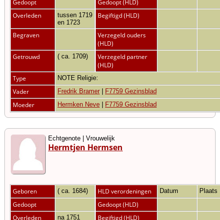
Gedoopt
Gedoopt (HLD)
Overleden
tussen 1719
Begiftigd (HLD)
en 1723
Begraven
Verzegeld ouders
(HLD)
Getrouwd
( ca. 1709)
Verzegeld partner
(HLD)
Type
NOTE Religie:
Vader
Fredrik Bramer
|
F7759 Gezinsblad
Moeder
Hermken Neve
|
F7759 Gezinsblad
Echtgenote | Vrouwelijk
Hermtjen Hermsen
Geboren
( ca. 1684)
HLD verordeningen
Datum
Plaats
Gedoopt
Gedoopt (HLD)
Overleden
na 1751
Begiftigd (HLD)