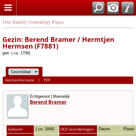
Our Family Genealogy Pages
Gezin: Berend Bramer / Hermtjen
Hermsen (F7881)
getr. ( ca. 1709)
Gezinsinformatie
|
PDF
Echtgenoot | Mannelijk
Berend Bramer
Geboren
( ca. 1684)
HLD verordeningen
Datum
Plaats