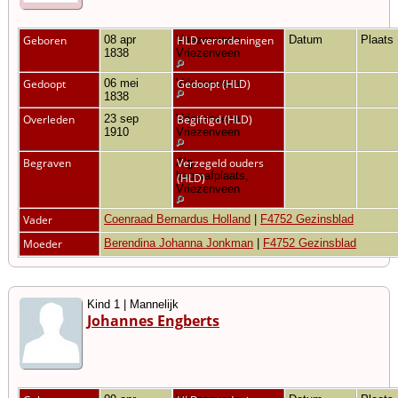
Geboren
08 apr
Vriezenveen,
HLD verordeningen
Datum
Plaats
1838
Vriezenveen
Gedoopt
06 mei
Vriezenveen
Gedoopt (HLD)
1838
Overleden
23 sep
Vriezenveen,
Begiftigd (HLD)
1910
Vriezenveen
Begraven
Alg.
Verzegeld ouders
begraafplaats,
(HLD)
Vriezenveen
Vader
Coenraad Bernardus Holland
|
F4752 Gezinsblad
Moeder
Berendina Johanna Jonkman
|
F4752 Gezinsblad
Kind 1 | Mannelijk
Johannes Engberts