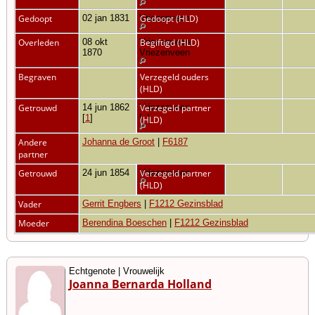
Gedoopt
02 jan 1831
Vriezenveen
Gedoopt (HLD)
Overleden
08 okt
Vriezenveen,
Begiftigd (HLD)
1870
Vriezenveen
Begraven
Verzegeld ouders
(HLD)
Getrouwd
14 jun 1862
Vriezenveen
Verzegeld partner
[
1
]
[
1
]
(HLD)
Andere
Johanna de Groot
|
F6187
partner
Getrouwd
24 jun 1854
Vriezenveen
Verzegeld partner
(HLD)
Vader
Gerrit Engbers
|
F1212 Gezinsblad
Moeder
Berendina Boeschen
|
F1212 Gezinsblad
Echtgenote | Vrouwelijk
Joanna Bernarda Holland