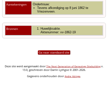
Aantekeningen
Ondertrouw:
Tevens afkondiging op 8 juni 1862 te
Vriezenveen.
Bronnen
Huwelijksakte.
Aktenummer: vv-1862-19
Ga naar standaard site
Deze site werd aangemaakt door
v.
The Next Generation of Genealogy Sitebuilding
13.0, geschreven door Darrin Lythgoe © 2001-2026.
Gegevens onderhouden door
.
Andre Idzinga