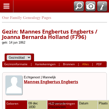
Our Family Genealogy Pages
Gezin: Mannes Engbertus Engberts /
Joanna Bernarda Holland (F796)
getr. 14 jun 1862
Gezinsinformatie
|
Aantekeningen
|
Bronnen
|
Alles
|
PDF
Echtgenoot | Mannelijk
Mannes Engbertus Engberts
Geboren
09 dec
Vriezenveen,
HLD verordeningen
Datum
Plaats
1830
Vriezenveen