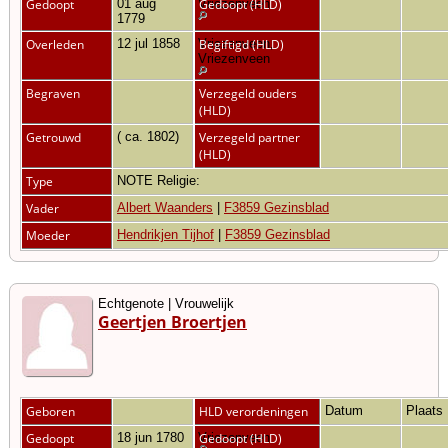
Gedoopt
01 aug
Vriezenveen
Gedoopt (HLD)
1779
Overleden
12 jul 1858
Vriezenveen,
Begiftigd (HLD)
Vriezenveen
Begraven
Verzegeld ouders
(HLD)
Getrouwd
( ca. 1802)
Verzegeld partner
(HLD)
Type
NOTE Religie:
Vader
Albert Waanders
|
F3859 Gezinsblad
Moeder
Hendrikjen Tijhof
|
F3859 Gezinsblad
Echtgenote | Vrouwelijk
Geertjen Broertjen
Geboren
HLD verordeningen
Datum
Plaats
Gedoopt
18 jun 1780
Vriezenveen
Gedoopt (HLD)