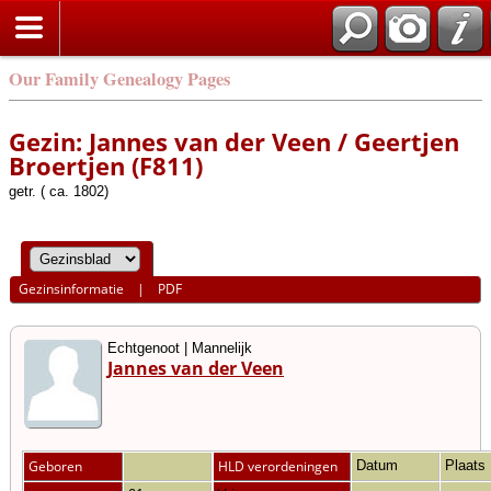
Our Family Genealogy Pages
Gezin: Jannes van der Veen / Geertjen
Broertjen (F811)
getr. ( ca. 1802)
Gezinsinformatie
|
PDF
Echtgenoot | Mannelijk
Jannes van der Veen
Geboren
HLD verordeningen
Datum
Plaats