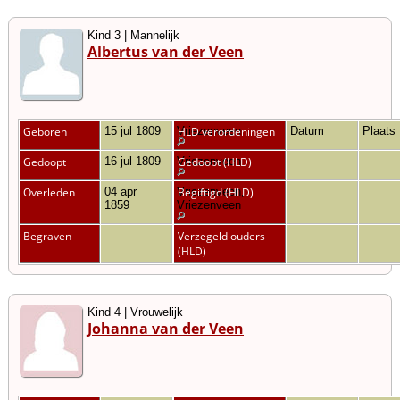
Kind 3 | Mannelijk
Albertus van der Veen
Geboren
15 jul 1809
Vriezenveen
HLD verordeningen
Datum
Plaats
Gedoopt
16 jul 1809
Vriezenveen
Gedoopt (HLD)
Overleden
04 apr
Vriezenveen,
Begiftigd (HLD)
1859
Vriezenveen
Begraven
Verzegeld ouders
(HLD)
Kind 4 | Vrouwelijk
Johanna van der Veen