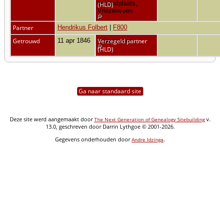
begraafplaats,
(HLD)
Vriezenveen
Partner
Hendrikus Folbert
|
F800
Getrouwd
11 apr 1846
Vriezenveen
Verzegeld partner
(HLD)
Ga naar standaard site
Deze site werd aangemaakt door
v.
The Next Generation of Genealogy Sitebuilding
13.0, geschreven door Darrin Lythgoe © 2001-2026.
Gegevens onderhouden door
.
Andre Idzinga