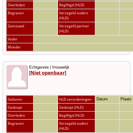
Overleden
Begiftigd (HLD)
Begraven
Verzegeld ouders
(HLD)
Getrouwd
Verzegeld partner
(HLD)
Vader
Moeder
Echtgenote | Vrouwelijk
[Niet openbaar]
Geboren
HLD verordeningen
Datum
Plaats
Gedoopt
Gedoopt (HLD)
Overleden
Begiftigd (HLD)
Begraven
Verzegeld ouders
(HLD)