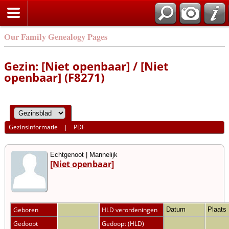
Our Family Genealogy Pages
Gezin: [Niet openbaar] / [Niet
openbaar] (F8271)
Gezinsinformatie
|
PDF
Echtgenoot | Mannelijk
[Niet openbaar]
Geboren
HLD verordeningen
Datum
Plaats
Gedoopt
Gedoopt (HLD)