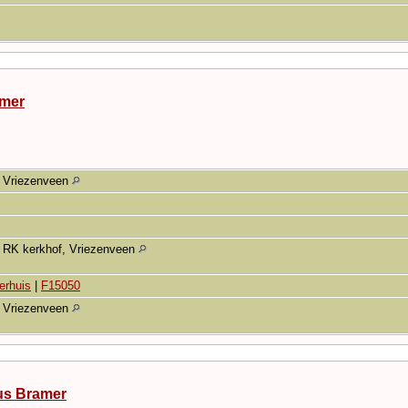
amer
Vriezenveen
RK kerkhof, Vriezenveen
erhuis
|
F15050
Vriezenveen
us Bramer