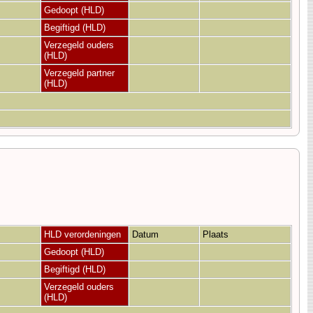
Gedoopt (HLD)
Begiftigd (HLD)
Verzegeld ouders
(HLD)
Verzegeld partner
(HLD)
HLD verordeningen
Datum
Plaats
Gedoopt (HLD)
Begiftigd (HLD)
Verzegeld ouders
(HLD)