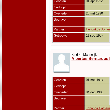
Geboren
01 apr 1912
Gedoopt
Overleden
28 mrt 1990
Begraven
Partner
Hendrikus Johan
Getrouwd
11 sep 1937
Kind 4 | Mannelijk
Albertus Bernardus
Geboren
01 mei 1914
Gedoopt
Overleden
04 dec 1985
Begraven
Partner
Johanna Cathari