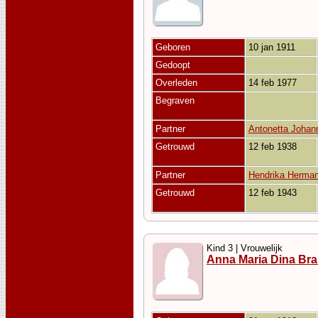
Geboren
10 jan 1911
Gedoopt
Overleden
14 feb 1977
Begraven
Partner
Antonetta Joha
Getrouwd
12 feb 1938
Partner
Hendrika Herma
Getrouwd
12 feb 1943
Kind 3 | Vrouwelijk
Anna Maria Dina Br