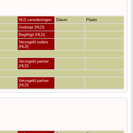
HLD verordeningen
Datum
Plaats
Gedoopt (HLD)
Begiftigd (HLD)
Verzegeld ouders
(HLD)
Verzegeld partner
(HLD)
Verzegeld partner
(HLD)