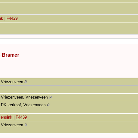
nk
|
F4429
s Bramer
Vriezenveen
Vriezenveen, Vriezenveen
RK kerkhof, Vriezenveen
Mensink
|
F4439
Vriezenveen