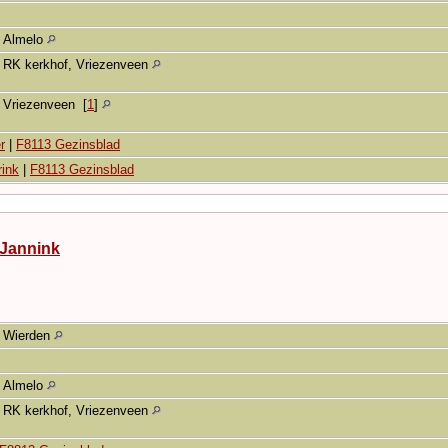
Almelo
RK kerkhof, Vriezenveen
Vriezenveen
[
1
]
r
|
F8113 Gezinsblad
rink
|
F8113 Gezinsblad
 Jannink
Wierden
Almelo
RK kerkhof, Vriezenveen