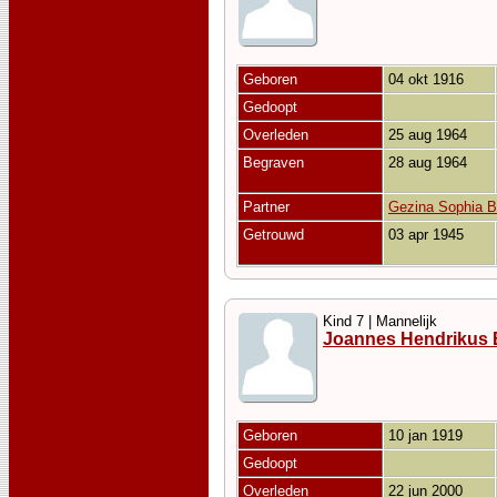
Geboren
04 okt 1916
Gedoopt
Overleden
25 aug 1964
Begraven
28 aug 1964
Partner
Gezina Sophia B
Getrouwd
03 apr 1945
Kind 7 | Mannelijk
Joannes Hendrikus 
Geboren
10 jan 1919
Gedoopt
Overleden
22 jun 2000