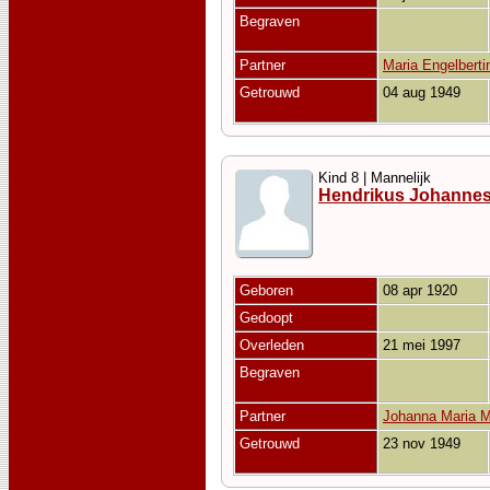
Begraven
Partner
Maria Engelberti
Getrouwd
04 aug 1949
Kind 8 | Mannelijk
Hendrikus Johanne
Geboren
08 apr 1920
Gedoopt
Overleden
21 mei 1997
Begraven
Partner
Johanna Maria 
Getrouwd
23 nov 1949