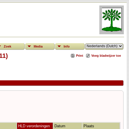
Zoek
Media
Info
11)
Print
Voeg bladwijzer toe
HLD verordeningen
Datum
Plaats