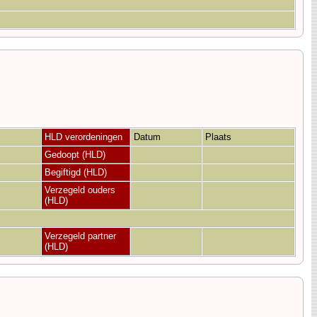
HLD verordeningen
Datum
Plaats
Gedoopt (HLD)
Begiftigd (HLD)
Verzegeld ouders
(HLD)
Verzegeld partner
(HLD)