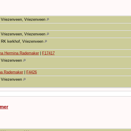
Vriezenveen, Vriezenveen
Vriezenveen, Vriezenveen
RK kerkhof, Vriezenveen
nna Hermina Rademaker
|
F17417
Vriezenveen
na Rademaker
|
F4426
Vriezenveen
amer