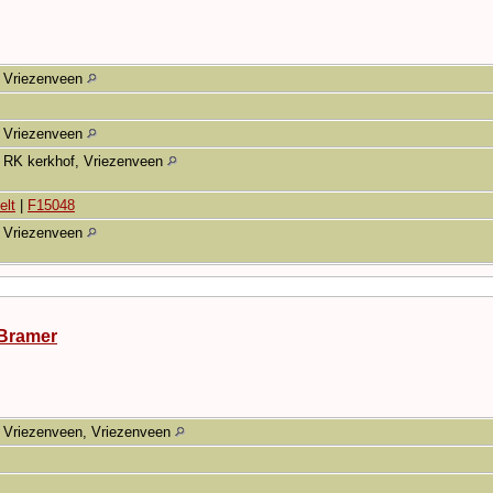
Vriezenveen
Vriezenveen
RK kerkhof, Vriezenveen
elt
|
F15048
Vriezenveen
Bramer
Vriezenveen, Vriezenveen