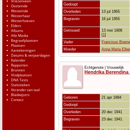
Vriezenveen
Gedoopt
Oosteinde
Westeinde
Overleden
13 jul 1955
Westerhaar
Begraven
16 jul 1955
Westerhoeven
Elders
Albums
Getrouwd
13 mei 1908
[
1
]
Alle Media
Begraafplaatsen
Vader
Francisus Brame
Plaatsen
Moeder
Anna Maria Elbe
Aantekeningen
Datums & verjaardagen
Kalender
Rapporten
Echtgenote | Vrouwelijk
Bronnen
Hendrika Berendina
Vindplaatsen
DNA Tests
Statistieken
Verander van taal
Bladwijzers
Geboren
21 apr 1884
Contact
Gedoopt
Overleden
20 dec 1941
Begraven
23 dec 1941