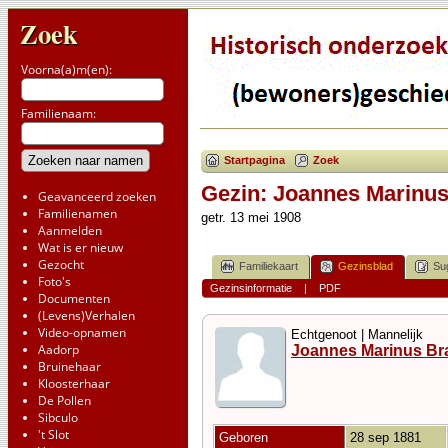
Zoek
Voorna(a)m(en):
Familienaam:
Startpagina
Zoek
Gezin: Joannes Marinus
Geavanceerd zoeken
Familienamen
getr. 13 mei 1908
Aanmelden
Wat is er nieuw
Gezocht
Familiekaart
Gezinsblad
Su
Foto's
Gezinsinformatie
|
PDF
Documenten
(Levens)Verhalen
Video-opnamen
Echtgenoot | Mannelijk
Aadorp
Joannes Marinus Br
Bruinehaar
Kloosterhaar
De Pollen
Sibculo
't Slot
Geboren
28 sep 1881