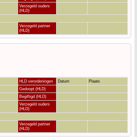
Verzegeld ouders
(HLD)
Verzegeld partner
(HLD)
HLD verordeningen
Datum
Plaats
Gedoopt (HLD)
Begiftigd (HLD)
Verzegeld ouders
(HLD)
Verzegeld partner
(HLD)