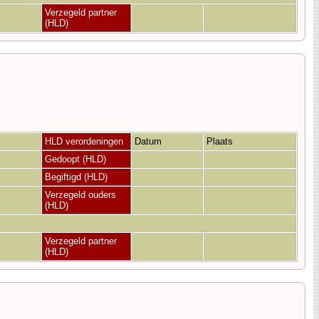
Verzegeld partner
(HLD)
HLD verordeningen
Datum
Plaats
Gedoopt (HLD)
Begiftigd (HLD)
Verzegeld ouders
(HLD)
Verzegeld partner
(HLD)