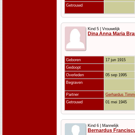
Getrouwd
Kind 5 | Vrouwelijk
Dina Anna Maria Br
Geboren
17 jun 1915
Gedoopt
Overleden
05 sep 1995
Begraven
Partner
Gerhardus Timm
Getrouwd
01 mei 1945
Kind 6 | Mannelijk
Bernardus Francisc