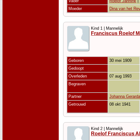
Vader
Roelof Jannink
|
Moeder
Dina van het Re
Kind 1 | Mannelijk
Franciscus Roelof M
Geboren
30 mei 1909
Gedoopt
Overleden
07 aug 1993
Begraven
Partner
Johanna Gerarda
Getrouwd
08 okt 1941
Kind 2 | Mannelijk
Roelof Franciscus A