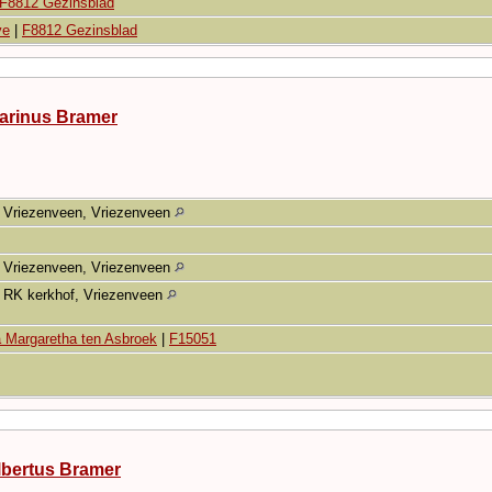
F8812 Gezinsblad
ve
|
F8812 Gezinsblad
arinus Bramer
Vriezenveen, Vriezenveen
Vriezenveen, Vriezenveen
RK kerkhof, Vriezenveen
 Margaretha ten Asbroek
|
F15051
lbertus Bramer