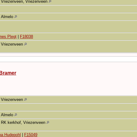
Vriezenveen, Vriezenveen
Almelo
nes Plegt
|
F18038
Vriezenveen
 Bramer
Vriezenveen
Almelo
RK kerkhof, Vriezenveen
na Hudepohl
|
F15049