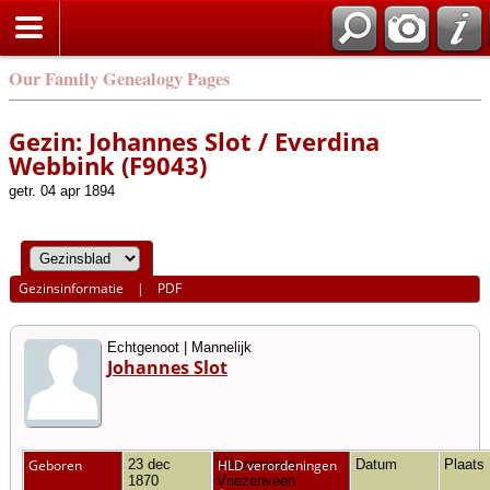
Our Family Genealogy Pages
Gezin: Johannes Slot / Everdina
Webbink (F9043)
getr. 04 apr 1894
Gezinsinformatie
|
PDF
Echtgenoot | Mannelijk
Johannes Slot
Geboren
23 dec
Vriezenveen,
HLD verordeningen
Datum
Plaats
1870
Vriezenveen