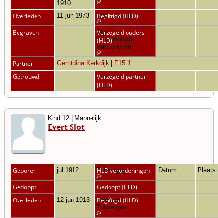
1910
Overleden
11 jun 1973
Vriezenveen
Begiftigd (HLD)
Begraven
Alg.
Verzegeld ouders
begraafplaats,
(HLD)
Vriezenveen
Partner
Gerritdina Kerkdijk
|
F1511
Getrouwd
Verzegeld partner
(HLD)
Kind 12 | Mannelijk
Evert Slot
Geboren
jul 1912
Tubbergen
HLD verordeningen
Datum
Plaats
Gedoopt
Gedoopt (HLD)
Overleden
12 jun 1913
Geesteren,
Begiftigd (HLD)
Tubbergen