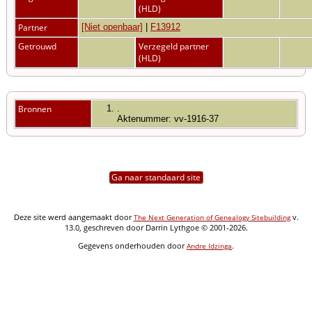
(HLD)
Partner
[Niet openbaar]
|
F13912
Getrouwd
Verzegeld partner
(HLD)
Bronnen
.
Aktenummer: vv-1916-37
Ga naar standaard site
Deze site werd aangemaakt door
v.
The Next Generation of Genealogy Sitebuilding
13.0, geschreven door Darrin Lythgoe © 2001-2026.
Gegevens onderhouden door
.
Andre Idzinga