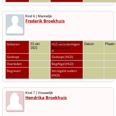
Kind 6 | Mannelijk
Frederik Broekhuis
Geboren
23 okt
Vriezenveen,
HLD verordeningen
Datum
Plaats
1921
Vriezenveen
Gedoopt
Gedoopt (HLD)
Overleden
Begiftigd (HLD)
Begraven
Verzegeld ouders
(HLD)
Kind 7 | Vrouwelijk
Hendrika Broekhuis