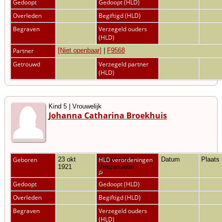
Gedoopt
Gedoopt (HLD)
Overleden
Begiftigd (HLD)
Begraven
Verzegeld ouders
(HLD)
Partner
[Niet openbaar]
|
F9568
Getrouwd
Verzegeld partner
(HLD)
Kind 5 | Vrouwelijk
Johanna Catharina Broekhuis
Geboren
23 okt
Vriezenveen,
HLD verordeningen
Datum
Plaats
1921
Vriezenveen
Gedoopt
Gedoopt (HLD)
Overleden
Begiftigd (HLD)
Begraven
Verzegeld ouders
(HLD)