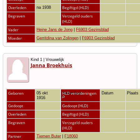
Overleden
na 1938
Begiftigd (HLD)
Begraven
Verzegeld ouders
(HLD)
Vader
Heine Jans de Jong
|
F6903 Gezinsblad
Moeder
Gerritdina van Zolingen
|
F6903 Gezinsblad
Kind 1 | Vrouwelijk
Janna Broekhuis
Geboren
05 okt
Hellendoorn
HLD verordeningen
Datum
Plaats
1916
Gedoopt
Gedoopt (HLD)
Overleden
Begiftigd (HLD)
Begraven
Verzegeld ouders
(HLD)
Partner
Tiemen Buter
|
F18060