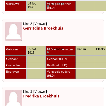
Getrouwd
04 feb
Vriezenveen
Verzegeld partner
1938
(HLD)
Kind 2 | Vrouwelijk
Gerritdina Broekhuis
Geboren
05 okt
Hellendoorn
HLD verordeningen
Datum
Plaats
1916
Gedoopt
Gedoopt (HLD)
Overleden
Begiftigd (HLD)
Begraven
Verzegeld ouders
(HLD)
Kind 3 | Vrouwelijk
Fredrika Broekhuis