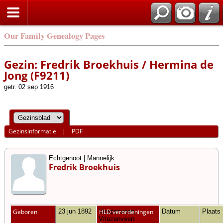
Our Family Genealogy Pages
Gezin: Fredrik Broekhuis / Hermina de
Jong (F9211)
getr. 02 sep 1916
Gezinsinformatie
|
PDF
Echtgenoot | Mannelijk
Fredrik Broekhuis
Geboren
23 jun 1892
Vriezenveen,
HLD verordeningen
Datum
Plaats
Vriezenveen