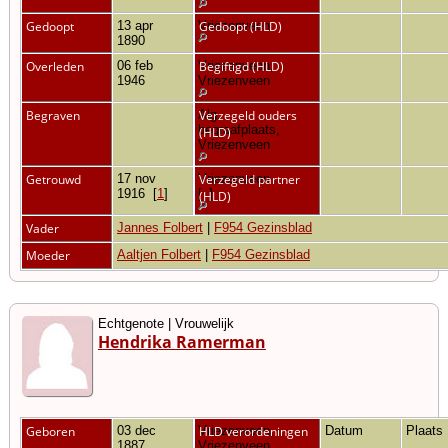
Gedoopt
13 apr
Vriezenveen
Gedoopt (HLD)
1890
Overleden
06 feb
Vriezenveen,
Begiftigd (HLD)
1946
Vriezenveen
Begraven
Alg.
Verzegeld ouders
begraafplaats,
(HLD)
Vriezenveen
Getrouwd
17 nov
Vriezenveen
Verzegeld partner
1916
[
1
]
[
1
]
(HLD)
Vader
Jannes Folbert
|
F954 Gezinsblad
Moeder
Aaltjen Folbert
|
F954 Gezinsblad
Echtgenote | Vrouwelijk
Hendrika Ramerman
Geboren
03 dec
Vriezenveen,
HLD verordeningen
Datum
Plaats
1887
Vriezenveen