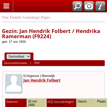
Our Family Genealogy Pages
Gezin: Jan Hendrik Folbert / Hendrika
Ramerman (F9224)
getr. 17 nov 1916
Gezinsinformatie
|
PDF
Echtgenoot | Mannelijk
Jan Hendrik Folbert
Geboren
16 mrt
Vriezenveen,
HLD verordeningen
Datum
Plaats
1890
Vriezenveen