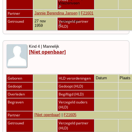
Vriezenveen
Partner
Jannie Berendina Jansen
|
F21601
Getrouwd
27 nov
Vriezenveen
Verzegeld partner
1959
(HLD)
Kind 4 | Mannelijk
[Niet openbaar]
Geboren
HLD verordeningen
Datum
Plaats
Gedoopt
Gedoopt (HLD)
Overleden
Begiftigd (HLD)
Begraven
Verzegeld ouders
(HLD)
Partner
[Niet openbaar]
|
F21605
Getrouwd
Verzegeld partner
(HLD)