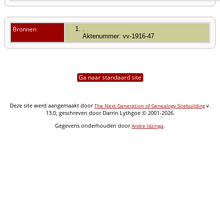
Bronnen
.
Aktenummer: vv-1916-47
Ga naar standaard site
Deze site werd aangemaakt door
v.
The Next Generation of Genealogy Sitebuilding
13.0, geschreven door Darrin Lythgoe © 2001-2026.
Gegevens onderhouden door
.
Andre Idzinga