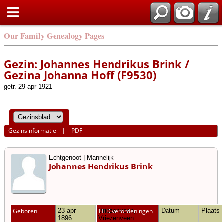
Our Family Genealogy Pages
Gezin: Johannes Hendrikus Brink /
Gezina Johanna Hoff (F9530)
getr. 29 apr 1921
Gezinsinformatie
|
PDF
Echtgenoot | Mannelijk
Johannes Hendrikus Brink
Geboren
23 apr
Vriezenveen,
HLD verordeningen
Datum
Plaats
1896
Vriezenveen