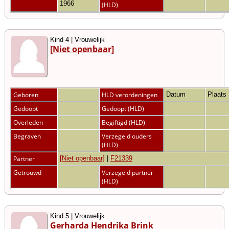
1966
(HLD)
Kind 4 | Vrouwelijk
[Niet openbaar]
Geboren
HLD verordeningen
Datum
Plaats
Gedoopt
Gedoopt (HLD)
Overleden
Begiftigd (HLD)
Begraven
Verzegeld ouders
(HLD)
Partner
[Niet openbaar]
|
F21339
Getrouwd
Verzegeld partner
(HLD)
Kind 5 | Vrouwelijk
Gerharda Hendrika Brink