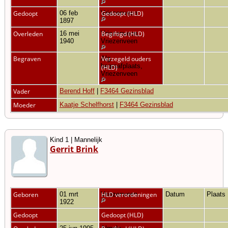
Gedoopt
06 feb
Vriezenveen
Gedoopt (HLD)
1897
Overleden
16 mei
Vriezenveen,
Begiftigd (HLD)
1940
Vriezenveen
Begraven
Alg.
Verzegeld ouders
begraafplaats,
(HLD)
Vriezenveen
Vader
Berend Hoff
|
F3464 Gezinsblad
Moeder
Kaatje Schelfhorst
|
F3464 Gezinsblad
Kind 1 | Mannelijk
Gerrit Brink
Geboren
01 mrt
Vriezenveen
HLD verordeningen
Datum
Plaats
1922
Gedoopt
Gedoopt (HLD)