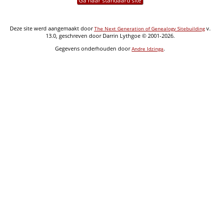
Ga naar standaard site
Deze site werd aangemaakt door
v.
The Next Generation of Genealogy Sitebuilding
13.0, geschreven door Darrin Lythgoe © 2001-2026.
Gegevens onderhouden door
.
Andre Idzinga