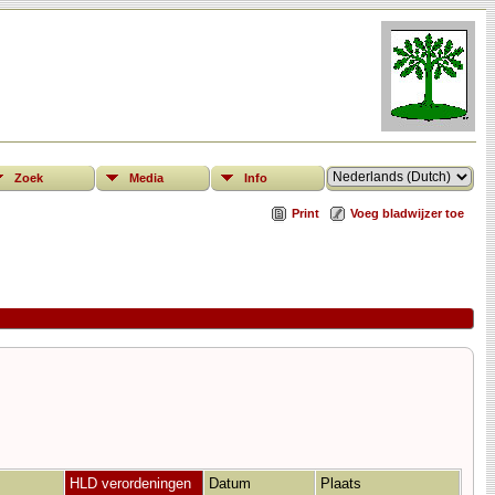
Zoek
Media
Info
Print
Voeg bladwijzer toe
HLD verordeningen
Datum
Plaats