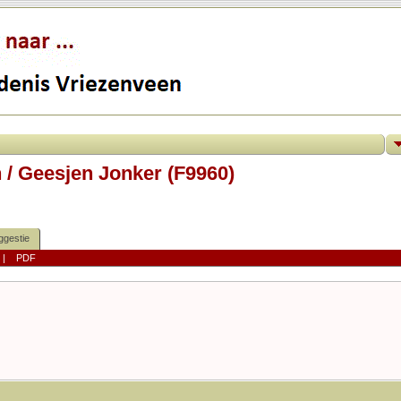
 / Geesjen Jonker (F9960)
ggestie
|
PDF