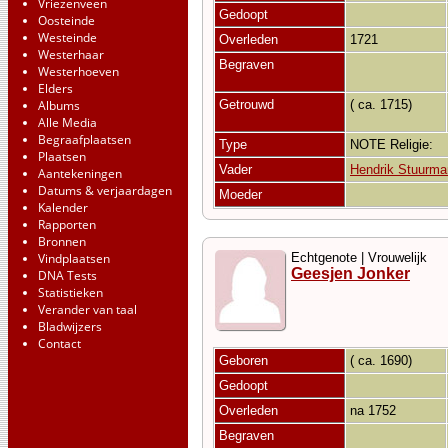
Vriezenveen
Gedoopt
Oosteinde
Westeinde
Overleden
1721
Westerhaar
Begraven
Westerhoeven
Elders
Albums
Getrouwd
( ca. 1715)
Alle Media
Begraafplaatsen
Type
NOTE Religie:
Plaatsen
Vader
Hendrik Stuurma
Aantekeningen
Datums & verjaardagen
Moeder
Kalender
Rapporten
Bronnen
Vindplaatsen
Echtgenote | Vrouwelijk
Geesjen Jonker
DNA Tests
Statistieken
Verander van taal
Bladwijzers
Contact
Geboren
( ca. 1690)
Gedoopt
Overleden
na 1752
Begraven