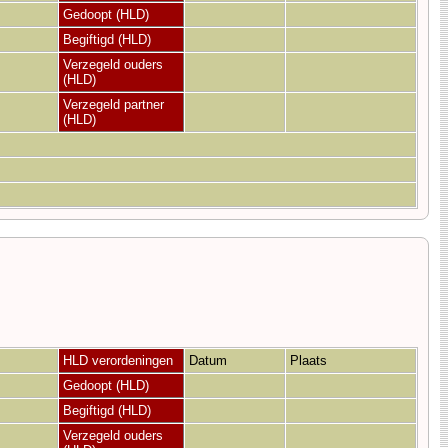
Gedoopt (HLD)
Begiftigd (HLD)
Verzegeld ouders
(HLD)
Verzegeld partner
(HLD)
HLD verordeningen
Datum
Plaats
Gedoopt (HLD)
Begiftigd (HLD)
Verzegeld ouders