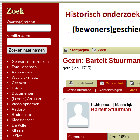
Zoek
Voorna(a)m(en):
Familienaam:
Startpagina
Zoek
Gezin: Bartelt Stuurman
Geavanceerd zoeken
Familienamen
getr. ( ca. 1715)
Aanmelden
Wat is er nieuw
Gezocht
Familiekaart
Gezinsblad
Su
Foto's
Gezinsinformatie
|
Aantekeningen
|
Alles
Documenten
(Levens)Verhalen
Video-opnamen
Echtgenoot | Mannelijk
Aadorp
Bartelt Stuurman
Bruinehaar
Kloosterhaar
De Pollen
Sibculo
't Slot
Geboren
( ca. 1690)