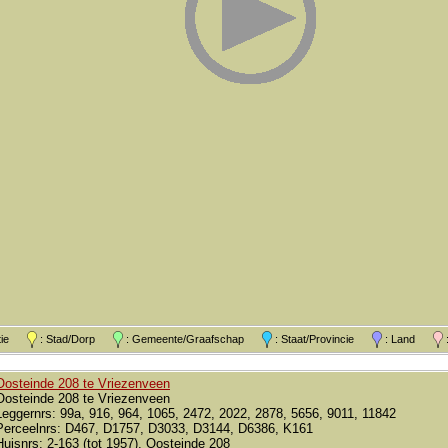
atie
: Stad/Dorp
: Gemeente/Graafschap
: Staat/Provincie
: Land
:
Oosteinde 208 te Vriezenveen
Oosteinde 208 te Vriezenveen
Leggernrs: 99a, 916, 964, 1065, 2472, 2022, 2878, 5656, 9011, 11842
Perceelnrs: D467, D1757, D3033, D3144, D6386, K161
Huisnrs: 2-163 (tot 1957), Oosteinde 208