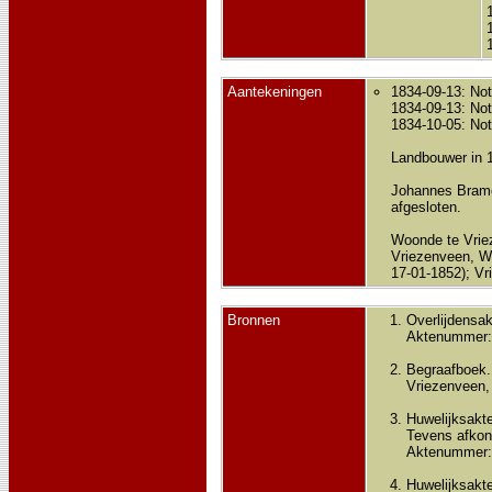
Aantekeningen
1834-09-13: Not
1834-09-13: Not
1834-10-05: Not
Landbouwer in 
Johannes Bramer
afgesloten.
Woonde te Vriez
Vriezenveen, Wi
17-01-1852); Vr
Bronnen
Overlijdensak
Aktenummer:
Begraafboek.
Vriezenveen, a
Huwelijksakte
Tevens afkond
Aktenummer:
Huwelijksakte