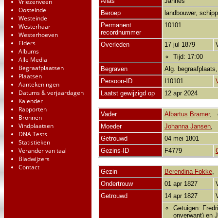
Alias
Jannes
Vriezenveen
Oosteinde
Beroep
landbouwer, schip
Westeinde
Permanent
10101
Westerhaar
recordnummer
Westerhoeven
Elders
Overleden
17 jul 1879
Albums
Tijd: 17:00
Alle Media
Begraafplaatsen
Begraven
Alg. begraafplaats
Plaatsen
Persoon-ID
I10101
Aantekeningen
Datums & verjaardagen
Laatst gewijzigd op
12 apr 2024
Kalender
Rapporten
Vader
Albartus Bramer
,
Bronnen
Vindplaatsen
Moeder
Johanna Jansen
DNA Tests
Getrouwd
04 mei 1801
Statistieken
Verander van taal
Gezins-ID
F4779
Bladwijzers
Contact
Gezin
Berendina Fokke
Ondertrouw
01 apr 1827
Getrouwd
14 apr 1827
Getuigen: Fredr
onverwant) en 