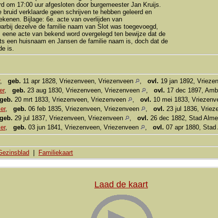
rd om 17:00 uur afgesloten door burgemeester Jan Kruijs.
 bruid verklaarde geen schrijven te hebben geleerd en
ekenen. Bijlage: 6e. acte van overlijden van
arbij dezelve de familie naam van Slot was toegevoegd,
 eene acte van bekend word overgelegd ten bewijze dat de
ts een huisnaam en Jansen de familie naam is, doch dat de
de is.
,
geb.
11 apr 1828, Vriezenveen, Vriezenveen
,
ovl.
19 jan 1892, Vrieze
er
,
geb.
23 aug 1830, Vriezenveen, Vriezenveen
,
ovl.
17 dec 1897, Amb
geb.
20 mrt 1833, Vriezenveen, Vriezenveen
,
ovl.
10 mei 1833, Vriezenv
er
,
geb.
06 feb 1835, Vriezenveen, Vriezenveen
,
ovl.
23 jul 1836, Vrie
geb.
29 jul 1837, Vriezenveen, Vriezenveen
,
ovl.
26 dec 1882, Stad Alm
er
,
geb.
03 jun 1841, Vriezenveen, Vriezenveen
,
ovl.
07 apr 1880, Stad
Gezinsblad
|
Familiekaart
Laad de kaart