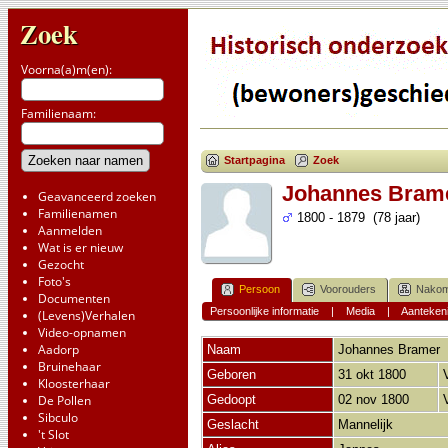
Zoek
Voorna(a)m(en):
Familienaam:
Startpagina
Zoek
Johannes Bram
Geavanceerd zoeken
Familienamen
1800 - 1879 (78 jaar)
Aanmelden
Wat is er nieuw
Gezocht
Foto's
Persoon
Voorouders
Nakom
Documenten
Persoonlijke informatie
|
Media
|
Aanteken
(Levens)Verhalen
Video-opnamen
Aadorp
Naam
Johannes
Bramer
Bruinehaar
Geboren
31 okt 1800
Kloosterhaar
De Pollen
Gedoopt
02 nov 1800
Sibculo
Geslacht
Mannelijk
't Slot