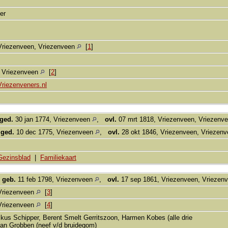
per
Vriezenveen, Vriezenveen
[
1
]
, Vriezenveen
[
2
]
Vriezenveners.nl
ged.
30 jan 1774, Vriezenveen
,
ovl.
07 mrt 1818, Vriezenveen, Vriezenv
,
ged.
10 dec 1775, Vriezenveen
,
ovl.
28 okt 1846, Vriezenveen, Vriezen
Gezinsblad
|
Familiekaart
,
geb.
11 feb 1798, Vriezenveen
,
ovl.
17 sep 1861, Vriezenveen, Vriezen
Vriezenveen
[
3
]
Vriezenveen
[
4
]
ikus Schipper, Berent Smelt Gerritszoon, Harmen Kobes (alle drie
Jan Grobben (neef v/d bruidegom)