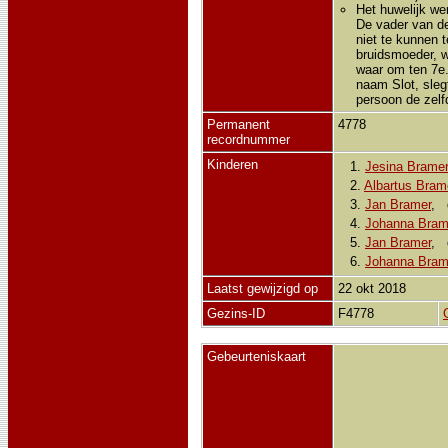
Het huwelijk we
De vader van de
niet te kunnen t
bruidsmoeder, w
waar om ten 7e.
naam Slot, sleg
persoon de zelf
Permanent
4778
recordnummer
Kinderen
1.
Jesina Bramer
2.
Albartus Bram
3.
Jan Bramer
,
4.
Johanna Bram
5.
Jan Bramer
,
6.
Johanna Bram
Laatst gewijzigd op
22 okt 2018
Gezins-ID
F4778
Gebeurteniskaart