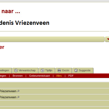
er
elingen
Verwantschap
Tijdlijn
Gezin
Suggestie
ingen
|
Bronnen
|
Gebeurteniskaart
|
Alles
|
PDF
Vriezenveen
Vriezenveen