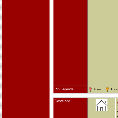
Pin Legenda
: Adres
: Loc
Oosteinde