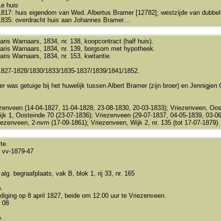
1e huis
1817: huis eigendom van Wed. Albertus Bramer [12782]; westzijde van dubbe
1835: overdracht huis aan Johannes Bramer…
aris Warnaars, 1834, nr. 138, koopcontract (half huis).
aris Warnaars, 1834, nr. 139, borgsom met hypotheek.
aris Warnaars, 1834, nr. 153, kwitantie.
1827-1828/1830/1833/1835-1837/1839/1841/1852.
 was getuige bij het huwelijk tussen Albert Bramer (zijn broer) en Jennigjen
enveen (14-04-1827, 11-04-1828, 23-08-1830, 20-03-1833); Vriezenveen, Oost
jk 1, Oosteinde 70 (23-07-1836); Vriezenveen (29-07-1837, 04-05-1839, 03-0
iezenveen, 2-nvm (17-09-1861); Vriezenveen, Wijk 2, nr. 135 (tot 17-07-1879).
te.
 vv-1879-47
lg. begraafplaats, vak B, blok 1, rij 33, nr. 165
.
iging op 8 april 1827, beide om 12:00 uur te Vriezenveen.
 08
.