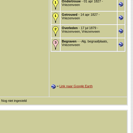
Ondertrouw
- 01 apr 1827 -
Vriezenveen
Getrouwd
- 14 apr 1827 -
Vriezenveen
Overleden
- 17 jul 1879 -
Vriezenveen, Vriezenveen
Begraven
- - Alg. begraafplaats,
Vriezenveen
=
Link naar Google Earth
 Nog niet ingesteld