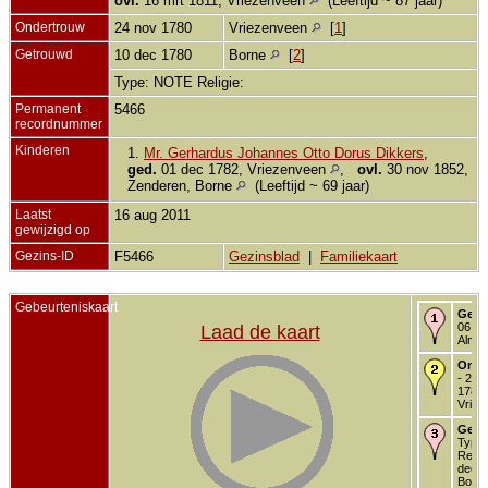
ovl.
16 mrt 1811, Vriezenveen
(Leeftijd ~ 87 jaar)
Ondertrouw
24 nov 1780
Vriezenveen
[
1
]
Getrouwd
10 dec 1780
Borne
[
2
]
Type: NOTE Religie:
Permanent
5466
recordnummer
Kinderen
1.
Mr. Gerhardus Johannes Otto Dorus Dikkers
,
ged.
01 dec 1782, Vriezenveen
,
ovl.
30 nov 1852,
Zenderen, Borne
(Leeftijd ~ 69 jaar)
Laatst
16 aug 2011
gewijzigd op
Gezins-ID
F5466
Gezinsblad
|
Familiekaart
Gebeurteniskaart
Gedo
06 ja
Laad de kaart
Almel
Onde
- 24 
1780 
Vriez
Getr
Type
Religi
dec 1
Born