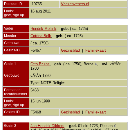
Persoon-ID
I10765
Vriezenveners.nl
Laatst
16 aug 2011
gewijzigd op
Vader
Hendrik Mollink
,
geb.
( ca. 1725)
Moeder
Catrina Bolk
,
geb.
( ca. 1725)
Getrouwd
( ca. 1750)
Gezins-ID
F5467
Gezinsblad
|
Familiekaart
Gezin 1
Otto Bruins
,
geb.
( ca. 1750), Borne
,
ovl.
vÃ³Ã³r
1780
Getrouwd
vÃ³Ã³r 1780
Type: NOTE Religie:
Permanent
5468
recordnummer
Laatst
15 jun 1999
gewijzigd op
Gezins-ID
F5468
Gezinsblad
|
Familiekaart
Gezin 2
Jan Hendrik Dikkers
,
ged.
01 okt 1723, Rijssen
,