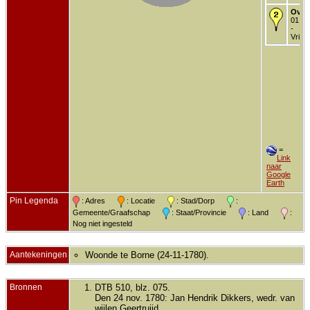
Over
01 no
-
Vriez
=
Link
naar
Google
Earth
Pin Legenda
: Adres
: Locatie
: Stad/Dorp
:
Gemeente/Graafschap
: Staat/Provincie
: Land
:
Nog niet ingesteld
Aantekeningen
Woonde te Borne (24-11-1780).
Bronnen
DTB 510, blz. 075.
Den 24 nov. 1780: Jan Hendrik Dikkers, wedr. van
wijlen Geertruijd