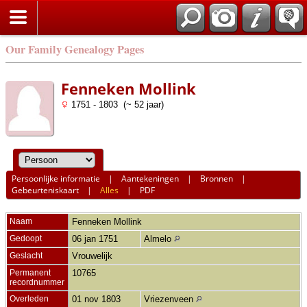
Our Family Genealogy Pages
Fenneken Mollink
1751 - 1803 (~ 52 jaar)
Persoonlijke informatie
|
Aantekeningen
|
Bronnen
|
Gebeurteniskaart
|
Alles
|
PDF
Naam
Fenneken
Mollink
Gedoopt
06 jan 1751
Almelo
Geslacht
Vrouwelijk
Permanent
10765
recordnummer
Overleden
01 nov 1803
Vriezenveen