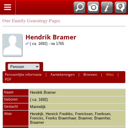
Our Family Genealogy Pages
Hendrik Bramer
( ca. 1692) - na 1765
Persoonlijke informatie
|
Aantekeningen
|
Bronnen
|
Alles
|
PDF
Naam
Hendrik
Bramer
Geboren
( ca. 1692)
Geslacht
Mannelijk
Alias
Hendrijk, Henrick Fredriks, Frericksen, Freriksen,
Frericks, Freriks Braemhaer, Braemer, Braemher,
Braamer