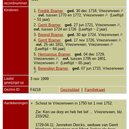
recordnummer
Kinderen
1.
Fredrik Bramer
,
ged.
30 dec 1718, Vriezenveen
,
ovl.
tussen 1770 en 1772, Vriezenveen
(Leeftijd
~ 51 jaar)
2.
Gerrit Bramer
,
ged.
27 jun 1721, Vriezenveen
,
ovl.
tussen 1724 en 1726 (Leeftijd ~ 2 jaar)
3.
Berend Bramer
,
ged.
30 apr 1724, Vriezenveen
4.
Gerrit Bramer
,
ged.
17 nov 1726, Vriezenveen
,
ovl.
25 okt 1811, Vriezenveen, Vriezenveen
(Leeftijd ~ 84 jaar)
5.
Hermannus Bramer
,
ged.
04 dec 1729,
Vriezenveen
,
ovl.
tussen 1795 en 1801,
Vriezenveen
(Leeftijd ~ 65 jaar)
6.
Berendjen Bramer
,
ged.
07 jun 1733, Vriezenveen
Laatst
3 nov 1999
gewijzigd op
Gezins-ID
F4218
Gezinsblad
|
Familiekaart
Aantekeningen
Schout te Vriezenveen in 1750 tot 1 mei 1752.
Zie: Ken uw dorp en heb het lief ... Vriezenveen, blz.
233/262.
1729-04-11: Jenneken Dercks, weduwe van Gerrit