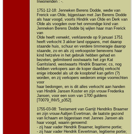
Inwonenden : -.
1751-12-18: Jenneken Berens Dodde, wedw van
Frerick van Olde, bijgestaan met Jan Berens Dodde
als haar voogd, voorts Hindrik van Olde en Derk van
Olde als voogden over het onmondige kind van
Jenneken Berens Dodde bij wijlen haar man Frerick
van
Olde heeft verwekt, verklarende op 9 januari 1751
heeft verkocht 3 akker land opgaans, met daarop
staande huis, schuur en verdere timmeragie daarop
staande, zo en als zij verkoopster benevens haar
kind hetzelve in het gebruik hebben gehad en
bezeten, gelimiteerd oostwaarts het zgn Kat
Garritsland, westwaarts Hindrik Braamer, cs, nog
hebben verkopers aan de koper daarbij verkocht
enige inboedel als uit de koopbrief kan gefim (?)
worden, en zij verkopers wederom enige voorrechten
voor
haar bedongen, en is dit alles verkocht aan handen
van Hindrik Jansen Koster en zijn vrouw Frederika
Jansen, voor een som van 1700 guldens
[T0079_INV5_p352].
1755-03-08: Testament van Garrijt Hendriks Braamer
en zijn vrouw Aaltjen Evertman, de laatste gezond
van lichaam en bijgestaan met Jannes Jansen als
haar voogd, waarin genoemd:
- zij haar vader Hendrik Braamer, legitieme portie;
- zij haar vader Hendrik Eevertman, legitieme portie;