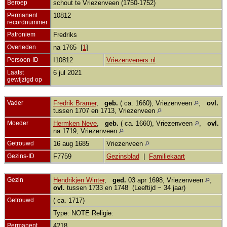
Beroep
schout te Vriezenveen (1750-1752)
Permanent
10812
recordnummer
Patroniem
Fredriks
Overleden
na 1765 [
1
]
Persoon-ID
I10812
Vriezenveners.nl
Laatst
6 jul 2021
gewijzigd op
Vader
Fredrik Bramer
,
geb.
( ca. 1660), Vriezenveen
,
ovl.
tussen 1707 en 1713, Vriezenveen
Moeder
Hermken Neve
,
geb.
( ca. 1660), Vriezenveen
,
ovl.
na 1719, Vriezenveen
Getrouwd
16 aug 1685
Vriezenveen
Gezins-ID
F7759
Gezinsblad
|
Familiekaart
Gezin
Hendrikjen Winter
,
ged.
03 apr 1698, Vriezenveen
,
ovl.
tussen 1733 en 1748 (Leeftijd ~ 34 jaar)
Getrouwd
( ca. 1717)
Type: NOTE Religie:
Permanent
4218