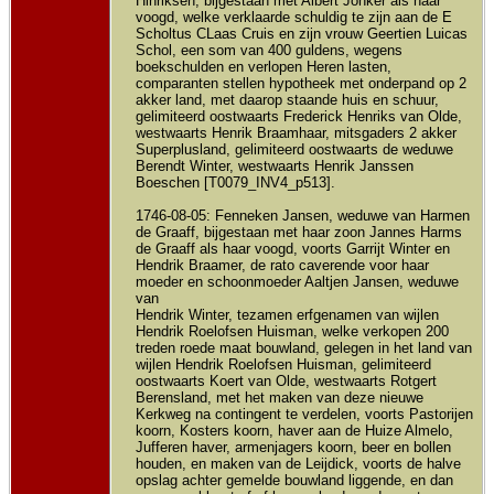
Hinriksen, bijgestaan met Albert Jonker als haar
voogd, welke verklaarde schuldig te zijn aan de E
Scholtus CLaas Cruis en zijn vrouw Geertien Luicas
Schol, een som van 400 guldens, wegens
boekschulden en verlopen Heren lasten,
comparanten stellen hypotheek met onderpand op 2
akker land, met daarop staande huis en schuur,
gelimiteerd oostwaarts Frederick Henriks van Olde,
westwaarts Henrik Braamhaar, mitsgaders 2 akker
Superplusland, gelimiteerd oostwaarts de weduwe
Berendt Winter, westwaarts Henrik Janssen
Boeschen [T0079_INV4_p513].
1746-08-05: Fenneken Jansen, weduwe van Harmen
de Graaff, bijgestaan met haar zoon Jannes Harms
de Graaff als haar voogd, voorts Garrijt Winter en
Hendrik Braamer, de rato caverende voor haar
moeder en schoonmoeder Aaltjen Jansen, weduwe
van
Hendrik Winter, tezamen erfgenamen van wijlen
Hendrik Roelofsen Huisman, welke verkopen 200
treden roede maat bouwland, gelegen in het land van
wijlen Hendrik Roelofsen Huisman, gelimiteerd
oostwaarts Koert van Olde, westwaarts Rotgert
Berensland, met het maken van deze nieuwe
Kerkweg na contingent te verdelen, voorts Pastorijen
koorn, Kosters koorn, haver aan de Huize Almelo,
Jufferen haver, armenjagers koorn, beer en bollen
houden, en maken van de Leijdick, voorts de halve
opslag achter gemelde bouwland liggende, en dan