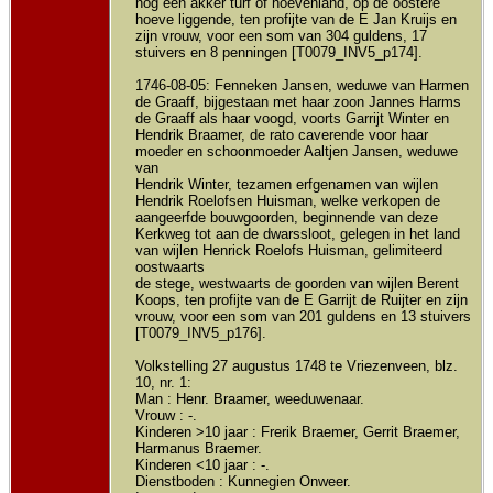
nog een akker turf of hoevenland, op de oostere
hoeve liggende, ten profijte van de E Jan Kruijs en
zijn vrouw, voor een som van 304 guldens, 17
stuivers en 8 penningen [T0079_INV5_p174].
1746-08-05: Fenneken Jansen, weduwe van Harmen
de Graaff, bijgestaan met haar zoon Jannes Harms
de Graaff als haar voogd, voorts Garrijt Winter en
Hendrik Braamer, de rato caverende voor haar
moeder en schoonmoeder Aaltjen Jansen, weduwe
van
Hendrik Winter, tezamen erfgenamen van wijlen
Hendrik Roelofsen Huisman, welke verkopen de
aangeerfde bouwgoorden, beginnende van deze
Kerkweg tot aan de dwarssloot, gelegen in het land
van wijlen Henrick Roelofs Huisman, gelimiteerd
oostwaarts
de stege, westwaarts de goorden van wijlen Berent
Koops, ten profijte van de E Garrijt de Ruijter en zijn
vrouw, voor een som van 201 guldens en 13 stuivers
[T0079_INV5_p176].
Volkstelling 27 augustus 1748 te Vriezenveen, blz.
10, nr. 1:
Man : Henr. Braamer, weeduwenaar.
Vrouw : -.
Kinderen >10 jaar : Frerik Braemer, Gerrit Braemer,
Harmanus Braemer.
Kinderen <10 jaar : -.
Dienstboden : Kunnegien Onweer.