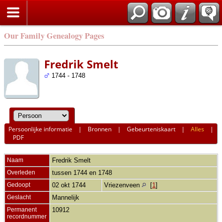
Our Family Genealogy Pages
Fredrik Smelt
1744 - 1748
Persoonlijke informatie
|
Bronnen
|
Gebeurteniskaart
|
Alles
|
PDF
Naam
Fredrik
Smelt
Overleden
tussen 1744 en 1748
Gedoopt
02 okt 1744
Vriezenveen
[
1
]
Geslacht
Mannelijk
Permanent
10912
recordnummer