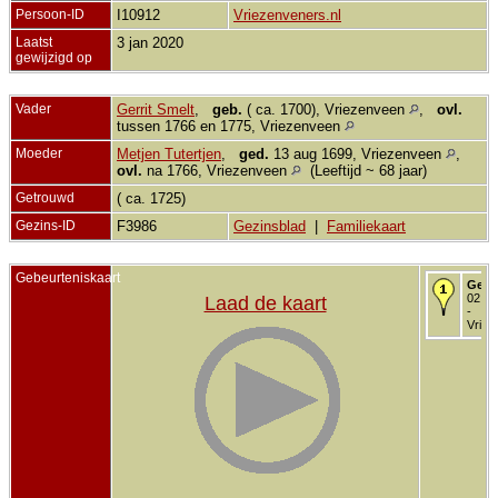
Persoon-ID
I10912
Vriezenveners.nl
Laatst
3 jan 2020
gewijzigd op
Vader
Gerrit Smelt
,
geb.
( ca. 1700), Vriezenveen
,
ovl.
tussen 1766 en 1775, Vriezenveen
Moeder
Metjen Tutertjen
,
ged.
13 aug 1699, Vriezenveen
,
ovl.
na 1766, Vriezenveen
(Leeftijd ~ 68 jaar)
Getrouwd
( ca. 1725)
Gezins-ID
F3986
Gezinsblad
|
Familiekaart
Gebeurteniskaart
Gedo
02 ok
Laad de kaart
-
Vriez