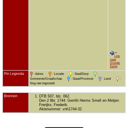
=
Link
naar
Google
Earth
Pin Legenda
: Adres
: Locatie
: Stad/Dorp
:
Gemeente/Graafschap
: Staat/Provincie
: Land
:
Nog niet ingesteld
Bronnen
DTB 507, blz. 062.
Den 2 8br. 1744: Gerrith Herms Smelt en Metjen
Frerijks; Frederik.
Aktenummer: vnh1744-32