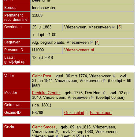
Berendina
Beroep
landbouwster
Permanent
11009
recordnummer
Overleden
25 jul 1883
Vriezenveen, Vriezenveen
[
3
]
Tijd: 21:00
Begraven
Alg. begraafplaats, Vriezenveen
[
4
]
Persoon-ID
I11009
Vriezenveners.nl
Laatst
13 okt 2018
gewijzigd op
Vader
Gerrit Post
,
ged.
06 mrt 1774, Vriezenveen
,
ovl.
31 jan 1844, Vriezenveen, Vriezenveen
(Leeftijd ~ 69
jaar)
Moeder
Fredrika Gerrits
,
geb.
1775, Den Ham
,
ovl.
02 apr
1840, Vriezenveen, Vriezenveen
(Leeftijd 65 jaar)
Getrouwd
( ca. 1801)
Gezins-ID
F3768
Gezinsblad
|
Familiekaart
Gezin
Gerrit Smoes
,
geb.
09 jan 1815, Vriezenveen,
Vriezenveen
,
ovl.
22 sep 1880, Vriezenveen,
Vriezenveen
(Leeftijd 65 jaar)