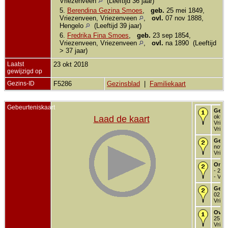
Vriezenveen
(Leeftijd 36 jaar)
5.
Berendina Gezina Smoes
,
geb.
25 mei 1849,
Vriezenveen, Vriezenveen
,
ovl.
07 nov 1888,
Hengelo
(Leeftijd 39 jaar)
6.
Fredrika Fina Smoes
,
geb.
23 sep 1854,
Vriezenveen, Vriezenveen
,
ovl.
na 1890 (Leeftijd
> 37 jaar)
Laatst
23 okt 2018
gewijzigd op
Gezins-ID
F5286
Gezinsblad
|
Familiekaart
Gebeurteniskaart
Gebo
okt 1
Laad de kaart
Vriez
Vriez
Gedo
nov 1
Vriez
Onde
- 20 
- Vri
Getr
02 ap
Vriez
Over
25 jul
Vriez