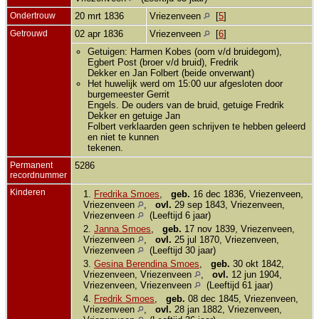
Ondertrouw
20 mrt 1836
Vriezenveen
[
5
]
Getrouwd
02 apr 1836
Vriezenveen
[
6
]
Getuigen: Harmen Kobes (oom v/d bruidegom),
Egbert Post (broer v/d bruid), Fredrik
Dekker en Jan Folbert (beide onverwant)
Het huwelijk werd om 15:00 uur afgesloten door
burgemeester Gerrit
Engels. De ouders van de bruid, getuige Fredrik
Dekker en getuige Jan
Folbert verklaarden geen schrijven te hebben geleerd
en niet te kunnen
tekenen.
Permanent
5286
recordnummer
Kinderen
1.
Fredrika Smoes
,
geb.
16 dec 1836, Vriezenveen,
Vriezenveen
,
ovl.
29 sep 1843, Vriezenveen,
Vriezenveen
(Leeftijd 6 jaar)
2.
Janna Smoes
,
geb.
17 nov 1839, Vriezenveen,
Vriezenveen
,
ovl.
25 jul 1870, Vriezenveen,
Vriezenveen
(Leeftijd 30 jaar)
3.
Gesina Berendina Smoes
,
geb.
30 okt 1842,
Vriezenveen, Vriezenveen
,
ovl.
12 jun 1904,
Vriezenveen, Vriezenveen
(Leeftijd 61 jaar)
4.
Fredrik Smoes
,
geb.
08 dec 1845, Vriezenveen,
Vriezenveen
,
ovl.
28 jan 1882, Vriezenveen,