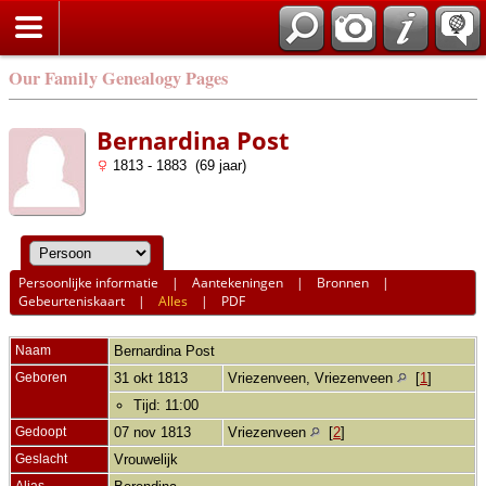
Our Family Genealogy Pages
Bernardina Post
1813 - 1883 (69 jaar)
Persoonlijke informatie
|
Aantekeningen
|
Bronnen
|
Gebeurteniskaart
|
Alles
|
PDF
Naam
Bernardina
Post
Geboren
31 okt 1813
Vriezenveen, Vriezenveen
[
1
]
Tijd: 11:00
Gedoopt
07 nov 1813
Vriezenveen
[
2
]
Geslacht
Vrouwelijk
Alias