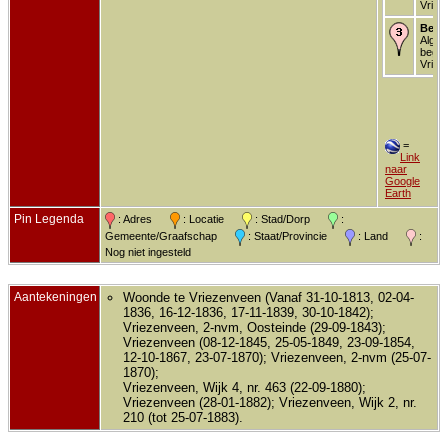
Vriez
Begr
Alg.
begra
Vriez
=
Link
naar
Google
Earth
Pin Legenda
: Adres
: Locatie
: Stad/Dorp
:
Gemeente/Graafschap
: Staat/Provincie
: Land
:
Nog niet ingesteld
Aantekeningen
Woonde te Vriezenveen (Vanaf 31-10-1813, 02-04-
1836, 16-12-1836, 17-11-1839, 30-10-1842);
Vriezenveen, 2-nvm, Oosteinde (29-09-1843);
Vriezenveen (08-12-1845, 25-05-1849, 23-09-1854,
12-10-1867, 23-07-1870); Vriezenveen, 2-nvm (25-07-
1870);
Vriezenveen, Wijk 4, nr. 463 (22-09-1880);
Vriezenveen (28-01-1882); Vriezenveen, Wijk 2, nr.
210 (tot 25-07-1883).