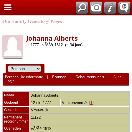
Our Family Genealogy Pages
Johanna Alberts
1777 - vÃ³Ã³r 1812 (~ 34 jaar)
Persoonlijke informatie
|
Bronnen
|
Gebeurteniskaart
|
Alles
|
PDF
Naam
Johanna
Alberts
Gedoopt
12 okt 1777
Vriezenveen
[
1
]
Geslacht
Vrouwelijk
Permanent
11172
recordnummer
Overleden
vÃ³Ã³r 1812