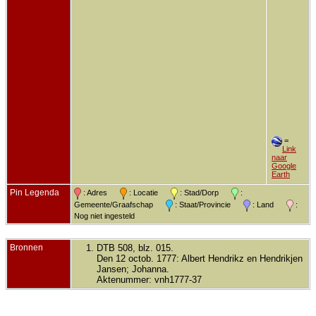
=
Link
naar
Google
Earth
Pin Legenda
: Adres
: Locatie
: Stad/Dorp
:
Gemeente/Graafschap
: Staat/Provincie
: Land
:
Nog niet ingesteld
Bronnen
DTB 508, blz. 015.
Den 12 octob. 1777: Albert Hendrikz en Hendrikjen
Jansen; Johanna.
Aktenummer: vnh1777-37