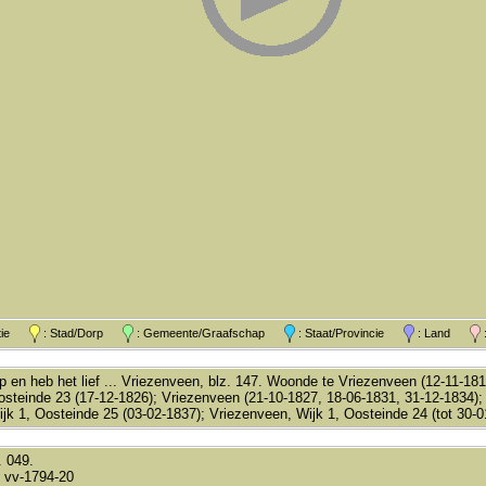
atie
: Stad/Dorp
: Gemeente/Graafschap
: Staat/Provincie
: Land
:
p en heb het lief ... Vriezenveen, blz. 147. Woonde te Vriezenveen (12-11-18
steinde 23 (17-12-1826); Vriezenveen (21-10-1827, 18-06-1831, 31-12-1834);
jk 1, Oosteinde 25 (03-02-1837); Vriezenveen, Wijk 1, Oosteinde 24 (tot 30-0
. 049.
 vv-1794-20