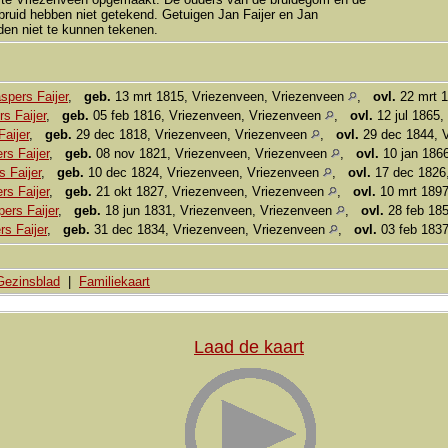
ruid hebben niet getekend. Getuigen Jan Faijer en Jan
den niet te kunnen tekenen.
pers Faijer
,
geb.
13 mrt 1815, Vriezenveen, Vriezenveen
,
ovl.
22 mrt 1
s Faijer
,
geb.
05 feb 1816, Vriezenveen, Vriezenveen
,
ovl.
12 jul 1865,
aijer
,
geb.
29 dec 1818, Vriezenveen, Vriezenveen
,
ovl.
29 dec 1844, 
rs Faijer
,
geb.
08 nov 1821, Vriezenveen, Vriezenveen
,
ovl.
10 jan 186
s Faijer
,
geb.
10 dec 1824, Vriezenveen, Vriezenveen
,
ovl.
17 dec 1826
rs Faijer
,
geb.
21 okt 1827, Vriezenveen, Vriezenveen
,
ovl.
10 mrt 1897
ers Faijer
,
geb.
18 jun 1831, Vriezenveen, Vriezenveen
,
ovl.
28 feb 185
s Faijer
,
geb.
31 dec 1834, Vriezenveen, Vriezenveen
,
ovl.
03 feb 1837
Gezinsblad
|
Familiekaart
Laad de kaart