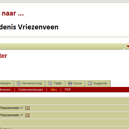
ter
elingen
Verwantschap
Tijdlijn
Gezin
Suggestie
Bronnen
|
Gebeurteniskaart
|
Alles
|
PDF
Vriezenveen
[
1
]
Vriezenveen
[
2
]