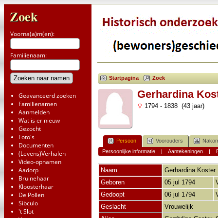
Zoek
Voorna(a)m(en):
Familienaam:
Startpagina
Zoek
Gerhardina Kos
Geavanceerd zoeken
Familienamen
1794 - 1838 (43 jaar)
Aanmelden
Wat is er nieuw
Gezocht
Foto's
Persoon
Voorouders
Nakom
Documenten
Persoonlijke informatie
|
Aantekeningen
|
(Levens)Verhalen
Video-opnamen
Aadorp
Naam
Gerhardina
Koster
Bruinehaar
Geboren
05 jul 1794
Kloosterhaar
De Pollen
Gedoopt
06 jul 1794
Sibculo
Geslacht
Vrouwelijk
't Slot