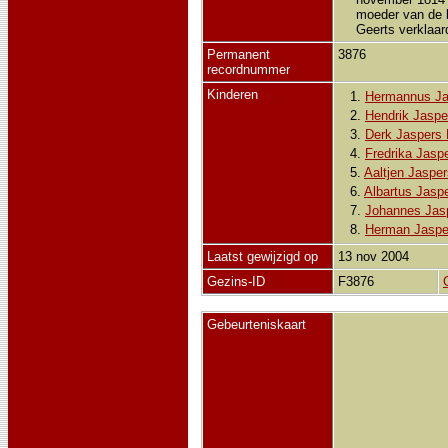
moeder van de b
Geerts verklaar
Permanent
3876
recordnummer
Kinderen
1.
Hermannus Jas
2.
Hendrik Jasper
3.
Derk Jaspers F
4.
Fredrika Jaspe
5.
Aaltjen Jasper
6.
Albartus Jaspe
7.
Johannes Jasp
8.
Herman Jasper
Laatst gewijzigd op
13 nov 2004
Gezins-ID
F3876
Gebeurteniskaart