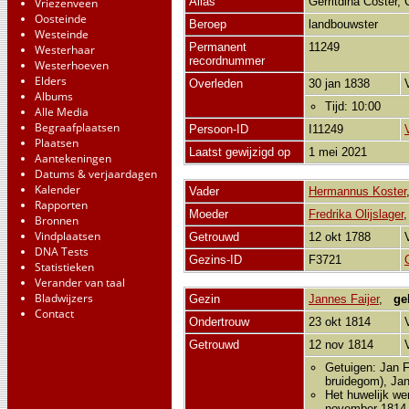
Alias
Gerritdina Coster,
Vriezenveen
Oosteinde
Beroep
landbouwster
Westeinde
Permanent
11249
Westerhaar
recordnummer
Westerhoeven
Elders
Overleden
30 jan 1838
Albums
Tijd: 10:00
Alle Media
Begraafplaatsen
Persoon-ID
I11249
Plaatsen
Laatst gewijzigd op
1 mei 2021
Aantekeningen
Datums & verjaardagen
Kalender
Vader
Hermannus Koster
Rapporten
Moeder
Fredrika Olijslager
Bronnen
Vindplaatsen
Getrouwd
12 okt 1788
DNA Tests
Gezins-ID
F3721
Statistieken
Verander van taal
Bladwijzers
Gezin
Jannes Faijer
,
ge
Contact
Ondertrouw
23 okt 1814
Getrouwd
12 nov 1814
Getuigen: Jan F
bruidegom), Ja
Het huwelijk we
november 1814 