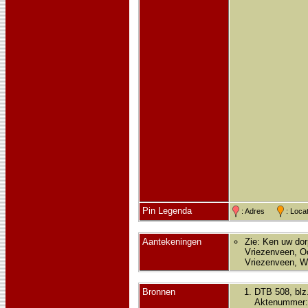
Pin Legenda
: Adres
: Loc
Aantekeningen
Zie: Ken uw dor
Vriezenveen, Oo
Vriezenveen, Wi
Bronnen
DTB 508, blz
Aktenummer: