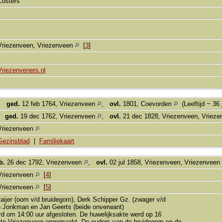
 Costers
Vriezenveen, Vriezenveen
[
3
]
Vriezenveners.nl
,
ged.
12 feb 1764, Vriezenveen
,
ovl.
1801, Coevorden
(Leeftijd ~ 36 
,
ged.
19 dec 1762, Vriezenveen
,
ovl.
21 dec 1828, Vriezenveen, Vriez
Vriezenveen
Gezinsblad
|
Familiekaart
b.
26 dec 1792, Vriezenveen
,
ovl.
02 jul 1858, Vriezenveen, Vriezenveen
Vriezenveen
[
4
]
Vriezenveen
[
5
]
aijer (oom v/d bruidegom), Derk Schipper Gz. (zwager v/d
n Jonkman en Jan Geerts (beide onverwant)
rd om 14:00 uur afgesloten. De huwelijksakte werd op 16
te Vriezenveen opgemaakt. De ouders van de bruidegom en de