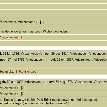
Vriezenveen, Vriezenveen
[
1
]
g na de geboorte van haar zoon Wicher overleden.
Vriezenveners.nl
d.
08 jun 1786, Vriezenveen
,
ovl.
26 dec 1814, Vriezenveen, Vriezenvee
ged.
17 mei 1785, Vriezenveen
,
ovl.
23 okt 1857, Vriezenveen, Vriezen
Gezinsblad
|
Familiekaart
geb.
30 okt 1802, Vriezenveen
,
ovl.
30 aug 1873, Vriezenveen, Vriezen
Vriezenveen
[
2
]
Vriezenveen
[
3
]
en Kobes (oom v/d bruid), Derk Brink (aangehuwd neef v/d bruidegom),
er v/d bruidegom) en Gerhardus Dekker (broer v/d