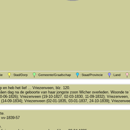
atie
: Stad/Dorp
: Gemeente/Graafschap
: Staat/Provincie
: Land
:
 en heb het lief ... Vriezenveen, blz. 120.
eâen dag na de geboorte van haar jongste zoon Wicher overleden. Woonde te 
0-06-1826); Vriezenveen (19-10-1827, 02-03-1830, 11-09-1832); Vriezenveen,
 (14-09-1834); Vriezenveen (02-01-1835, 03-01-1837, 24-10-1839); Vriezenveen
te.
 vv-1839-57
.