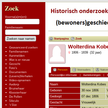
Zoek
Voorna(a)m(en):
Familienaam:
Startpagina
Zoek
Wolterdina Kob
Geavanceerd zoeken
Familienamen
1806 - 1839 (32 jaar)
Aanmelden
Wat is er nieuw
Gezocht
Foto's
Persoon
Voorouders
Nakom
Documenten
Persoonlijke informatie
|
Aantekeningen
|
(Levens)Verhalen
Video-opnamen
Aadorp
Naam
Wolterdina
Kobes
Bruinehaar
Geboren
30 nov 1806
Kloosterhaar
De Pollen
Gedoopt
07 dec 1806
Sibculo
Geslacht
Vrouwelijk
't Slot