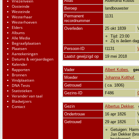
Alias
Alberdina Kobus
Vriezenveen
Oosteinde
Beroep
landbouwster
Westeinde
Permanent
1131
Westerhaar
recordnummer
Westerhoeven
Elders
Overleden
25 okt 1839
Albums
Tijd: 23:00
Alle Media
Zij is âeâen da
Begraafplaatsen
Plaatsen
Persoon-ID
I1131
Aantekeningen
Laatst gewijzigd op
19 mei 2018
Datums & verjaardagen
Kalender
Rapporten
Vader
Albert Kobes
,
ge
Bronnen
Moeder
Johanna Kolthof
,
Vindplaatsen
DNA Tests
Getrouwd
( ca. 1806)
Statistieken
Gezins-ID
F486
Verander van taal
Bladwijzers
Contact
Gezin
Albertus Dekker
,
Ondertrouw
16 apr 1826
Getrouwd
29 apr 1826
Getuigen: Harm
Jan Dekker (bro
bruidegom)