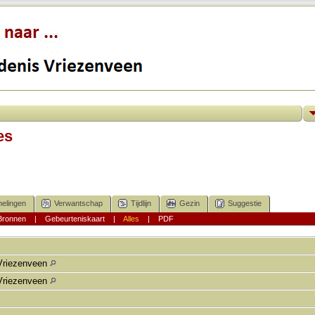
es
elingen
Verwantschap
Tijdlijn
Gezin
Suggestie
Bronnen
|
Gebeurteniskaart
|
Alles
|
PDF
Vriezenveen
Vriezenveen