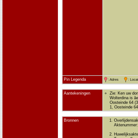
Pin Legenda
: Adres
: Loc
Aantekeningen
Zie: Ken uw dorp
Wolterdina is â
Oosteinde 64 (3
1, Oosteinde 64
Bronnen
Overlijdensak
Aktenummer:
Huwelijksakte