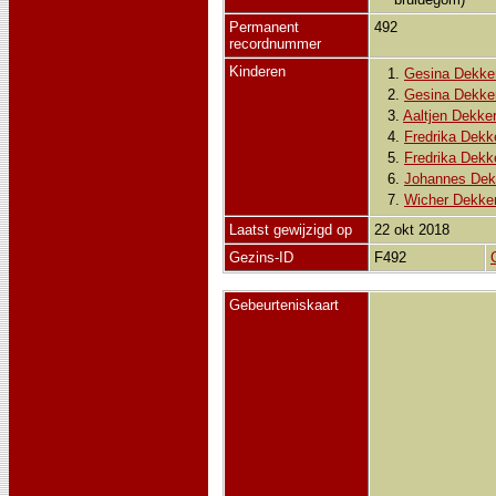
Permanent
492
recordnummer
Kinderen
1.
Gesina Dekke
2.
Gesina Dekke
3.
Aaltjen Dekker
4.
Fredrika Dekk
5.
Fredrika Dekk
6.
Johannes Dek
7.
Wicher Dekke
Laatst gewijzigd op
22 okt 2018
Gezins-ID
F492
Gebeurteniskaart