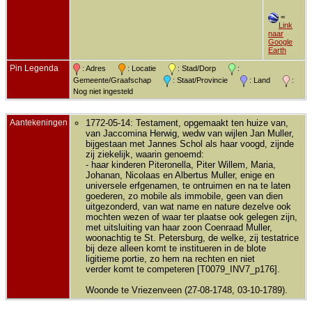
=
Link
naar
Google
Earth
Pin Legenda
: Adres
: Locatie
: Stad/Dorp
:
Gemeente/Graafschap
: Staat/Provincie
: Land
:
Nog niet ingesteld
Aantekeningen
1772-05-14: Testament, opgemaakt ten huize van,
van Jaccomina Herwig, wedw van wijlen Jan Muller,
bijgestaan met Jannes Schol als haar voogd, zijnde
zij ziekelijk, waarin genoemd:
- haar kinderen Piteronella, Piter Willem, Maria,
Johanan, Nicolaas en Albertus Muller, enige en
universele erfgenamen, te ontruimen en na te laten
goederen, zo mobile als immobile, geen van dien
uitgezonderd, van wat name en nature dezelve ook
mochten wezen of waar ter plaatse ook gelegen zijn,
met uitsluiting van haar zoon Coenraad Muller,
woonachtig te St. Petersburg, de welke, zij testatrice
bij deze alleen komt te institueren in de blote
ligitieme portie, zo hem na rechten en niet
verder komt te competeren [T0079_INV7_p176].
Woonde te Vriezenveen (27-08-1748, 03-10-1789).