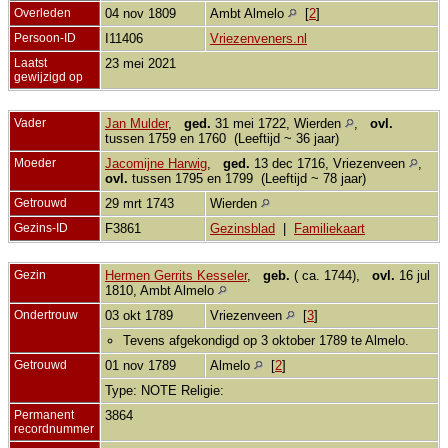
Overleden
04 nov 1809
Ambt Almelo
[
2
]
Persoon-ID
I11406
Vriezenveners.nl
Laatst
23 mei 2021
gewijzigd op
Vader
Jan Mulder
,
ged.
31 mei 1722, Wierden
,
ovl.
tussen 1759 en 1760 (Leeftijd ~ 36 jaar)
Moeder
Jacomijne Harwig
,
ged.
13 dec 1716, Vriezenveen
,
ovl.
tussen 1795 en 1799 (Leeftijd ~ 78 jaar)
Getrouwd
29 mrt 1743
Wierden
Gezins-ID
F3861
Gezinsblad
|
Familiekaart
Gezin
Hermen Gerrits Kesseler
,
geb.
( ca. 1744),
ovl.
16 jul
1810, Ambt Almelo
Ondertrouw
03 okt 1789
Vriezenveen
[
3
]
Tevens afgekondigd op 3 oktober 1789 te Almelo.
Getrouwd
01 nov 1789
Almelo
[
2
]
Type: NOTE Religie:
Permanent
3864
recordnummer