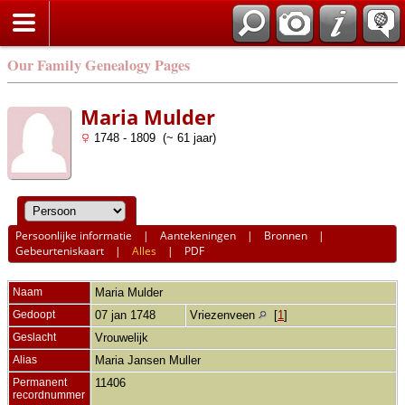
Our Family Genealogy Pages
Maria Mulder
1748 - 1809 (~ 61 jaar)
Persoonlijke informatie
|
Aantekeningen
|
Bronnen
|
Gebeurteniskaart
|
Alles
|
PDF
Naam
Maria
Mulder
Gedoopt
07 jan 1748
Vriezenveen
[
1
]
Geslacht
Vrouwelijk
Alias
Maria Jansen Muller
Permanent
11406
recordnummer