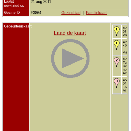
Laatst
21 aug 2011
gewijzigd op
Gezins-ID
F3864
Gezinsblad
|
Familiekaart
Gebeurteniskaart
Gedo
07 ja
Laad de kaart
Vriez
Onde
- 03 
-
Vriez
Getr
Type
Religi
nov 1
Almel
Over
04 no
- Amb
Almel