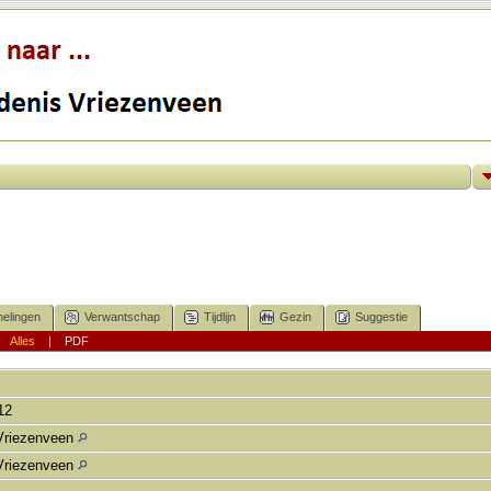
elingen
Verwantschap
Tijdlijn
Gezin
Suggestie
|
Alles
|
PDF
812
Vriezenveen
Vriezenveen