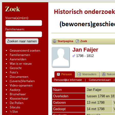
Zoek
Voorna(a)m(en):
Familienaam:
Startpagina
Zoek
Jan Faijer
Geavanceerd zoeken
Familienamen
1798 - 1812
Aanmelden
Wat is er nieuw
Gezocht
Foto's
Persoon
Voorouders
Nakom
Documenten
Persoonlijke informatie
|
Gebeurteniskaart
(Levens)Verhalen
Video-opnamen
Aadorp
Naam
Jan
Faijer
Bruinehaar
Overleden
tussen 1798 en 1
Kloosterhaar
De Pollen
Geboren
13 mrt 1798
Sibculo
Gedoopt
14 mrt 1798
't Slot