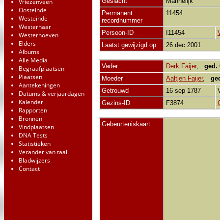
Geslacht
Mannelijk
Vriezenveen
Oosteinde
Permanent
11454
Westeinde
recordnummer
Westerhaar
Persoon-ID
I11454
Westerhoeven
Elders
Laatst gewijzigd op
26 dec 2001
Albums
Alle Media
Vader
Derk Faijer
,
ged.
Begraafplaatsen
Plaatsen
Moeder
Aaltjen Faijer
,
ge
Aantekeningen
Getrouwd
16 sep 1787
Datums & verjaardagen
Kalender
Gezins-ID
F3874
Rapporten
Bronnen
Gebeurteniskaart
Vindplaatsen
DNA Tests
Statistieken
Verander van taal
Bladwijzers
Contact