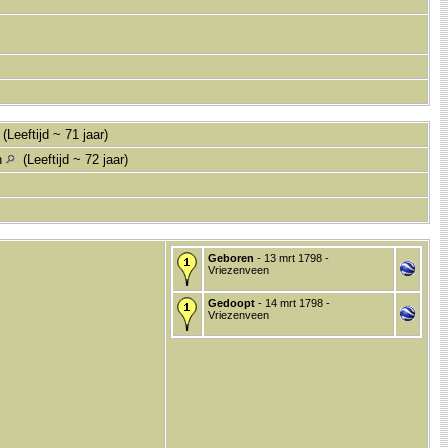
(Leeftijd ~ 71 jaar)
n
(Leeftijd ~ 72 jaar)
Geboren
- 13 mrt 1798 -
Vriezenveen
Gedoopt
- 14 mrt 1798 -
Vriezenveen