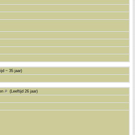
ijd ~ 35 jaar)
een
(Leeftijd 26 jaar)