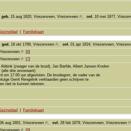
,
geb.
15 aug 1820, Vriezenveen, Vriezenveen
,
ovl.
10 mei 1877, Vrieze
Gezinsblad
|
Familiekaart
,
ged.
18 okt 1789, Vriezenveen
,
ovl.
01 apr 1824, Vriezenveen, Vriezen
Vriezenveen
[
6
]
Vriezenveen
[
7
]
t Abbink (zwager van de bruid), Jan Barfde, Albert Jansen Knolen
 (alle drie onverwant)
rd om 17:00 uur afgesloten. De bruidegom, de vader van de
tuige Gerrit Rengelink verklaarden geen schrijven te
en niet te kunnen tekenen.
Gezinsblad
|
Familiekaart
06 aug 1801, Vriezenveen
,
ovl.
28 feb 1879, Vriezenveen, Vriezenveen
Vriezenveen
[
8
]