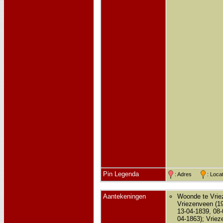
Pin Legenda
: Adres
: Loc
Aantekeningen
Woonde te Vriez
Vriezenveen (19
13-04-1839, 08-
04-1863); Vriez