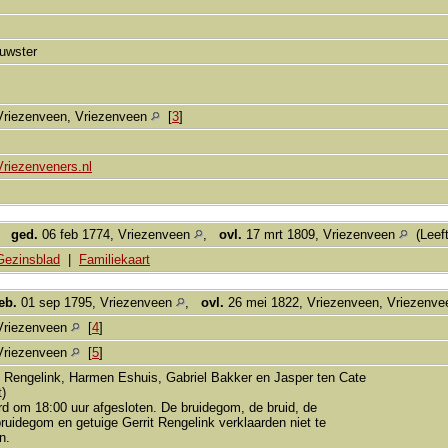
ouwster
Vriezenveen, Vriezenveen
[
3
]
Vriezenveners.nl
,
ged.
06 feb 1774, Vriezenveen
,
ovl.
17 mrt 1809, Vriezenveen
(Leeft
Gezinsblad
|
Familiekaart
eb.
01 sep 1795, Vriezenveen
,
ovl.
26 mei 1822, Vriezenveen, Vriezenv
Vriezenveen
[
4
]
Vriezenveen
[
5
]
t Rengelink, Harmen Eshuis, Gabriel Bakker en Jasper ten Cate
t)
rd om 18:00 uur afgesloten. De bruidegom, de bruid, de
ruidegom en getuige Gerrit Rengelink verklaarden niet te
n.