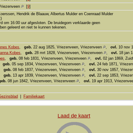
Vriezenveen
[
9
]
Koerssen, Hendrik de Blaauw, Albertus Mulder en Coenraad Mulder
t)
rd om 16:00 uur afgesloten. De bruidegom verklaarde geen
bben geleerd en niet te kunnen tekenen.
annes Kobes
,
geb.
22 aug 1825, Vriezenveen, Vriezenveen
,
ovl.
10 nov 1
hanna Kobes
,
geb.
28 mrt 1828, Vriezenveen, Vriezenveen
,
ovl.
18 jan 
bes
,
geb.
08 feb 1831, Vriezenveen, Vriezenveen
,
ovl.
02 jan 1869, Zui
,
geb.
05 sep 1834, Vriezenveen, Vriezenveen
,
ovl.
24 feb 1871, Vrieze
,
geb.
08 feb 1837, Vriezenveen, Vriezenveen
,
ovl.
30 nov 1857, Vrieze
,
geb.
13 apr 1839, Vriezenveen, Vriezenveen
,
ovl.
22 sep 1853, Vrieze
geb.
08 jun 1842, Vriezenveen, Vriezenveen
,
ovl.
19 apr 1913, Vriezenve
Gezinsblad
|
Familiekaart
Laad de kaart