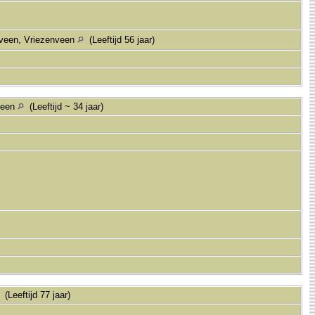
nveen, Vriezenveen
(Leeftijd 56 jaar)
veen
(Leeftijd ~ 34 jaar)
(Leeftijd 77 jaar)