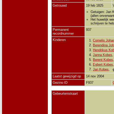
Getrouwd
19 feb 1825
Getuigen: Jan 
(allen onverwan
Het huwelijk we
schrijven te he
Permanent
937
recordnummer
Kinderen
1.
Cornelis Joh
2.
Berendina Jo
3.
Hendrikus Ko
4.
Janna Kobes
5.
Berent Kobes
6.
Egbert Kobes
7.
Jan Kobes
,
Laatst gewijzigd op
14 nov 2004
Gezins-ID
F937
Gebeurteniskaart