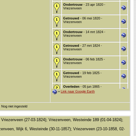
Ondertrouw
- 23 apr 1820 -
Vriezenveen
Getrouwd
- 06 mei 1820 -
Vriezenveen
Ondertrouw
- 14 mrt 1824 -
Vriezenveen
Getrouwd
- 27 mrt 1824 -
Vriezenveen
Ondertrouw
- 06 feb 1825 -
Vriezenveen
Getrouwd
- 19 feb 1825 -
Vriezenveen
Overleden
- 05 jun 1865 -
Vriezenveen, Vriezenveen
=
Link naar Google Earth
 Nog niet ingesteld
 Vriezenveen (27-03-1824); Vriezenveen, Westeinde 189 (01-04-1824);
zenveen, Wijk 6, Westeinde (30-11-1857); Vriezenveen (23-10-1858, 02-