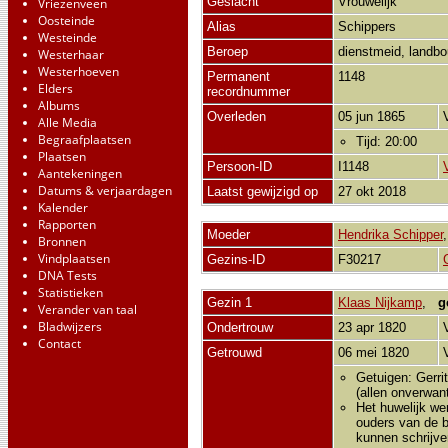
Geslacht
Vrouwelijk
Vriezenveen
Oosteinde
Alias
Schippers
Westeinde
Beroep
dienstmeid, landb
Westerhaar
Westerhoeven
Permanent
1148
Elders
recordnummer
Albums
Overleden
05 jun 1865
Alle Media
Begraafplaatsen
Tijd: 20:00
Plaatsen
Persoon-ID
I1148
Aantekeningen
Datums & verjaardagen
Laatst gewijzigd op
27 okt 2018
Kalender
Rapporten
Moeder
Hendrika Schipper
Bronnen
Vindplaatsen
Gezins-ID
F30217
DNA Tests
Statistieken
Gezin 1
Klaas Nijkamp
,
g
Verander van taal
Bladwijzers
Ondertrouw
23 apr 1820
Contact
Getrouwd
06 mei 1820
Getuigen: Gerri
(allen onverwan
Het huwelijk we
ouders van de b
kunnen schrijve