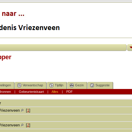
pper
elingen
Verwantschap
Tijdlijn
Gezin
Suggestie
Bronnen
|
Gebeurteniskaart
|
Alles
|
PDF
r
Vriezenveen
[
1
]
Vriezenveen
[
2
]