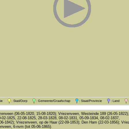
atie
: Stad/Dorp
: Gemeente/Graafschap
: Staat/Provincie
: Land
:
enveen (06-05-1820, 15-08-1820); Vriezenveen, Westeinde 189 (26-05-1822);
-02-1825, 22-08-1825, 28-03-1828, 08-02-1831, 05-09-1834, 08-02-1837,
06-1842); Vriezenveen, op de Haar (22-09-1853); Den Ham (22-03-1856); Vrie
enveen, 6-nvm (tot 05-06-1865).