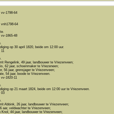
 vv-1798-64
 vnh1798-64
te.
 vv-1865-48
.
iging op 30 april 1820, beide om 12:00 uur.
 11
.
rit Rengelink, 49 jaar, landbouwer te Vriezenveen;
s, 62 jaar, schoenmaker te Vriezeneen;
r, 56 jaar, grensjager te Vriezenveen;
te, 54 jaar, boode te Vriezenveen.
 vv-1820-11
.
diging op 21 maart 1824, beide om 12:00 uur te Vriezenveen.
 03
.
rit Abbink, 26 jaar, landbouwer te Vriezenveen;
6 aar, veldwachter te Vriezenveen;
 Knol, 44 jaar, landbouwer te Vriezenveen;