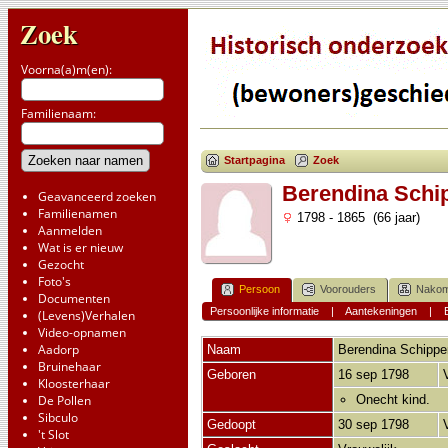
Zoek
Voorna(a)m(en):
Familienaam:
Startpagina
Zoek
Berendina Schi
Geavanceerd zoeken
Familienamen
1798 - 1865 (66 jaar)
Aanmelden
Wat is er nieuw
Gezocht
Foto's
Persoon
Voorouders
Nakom
Documenten
Persoonlijke informatie
|
Aantekeningen
|
(Levens)Verhalen
Video-opnamen
Aadorp
Naam
Berendina
Schippe
Bruinehaar
Geboren
16 sep 1798
Kloosterhaar
De Pollen
Onecht kind.
Sibculo
Gedoopt
30 sep 1798
't Slot