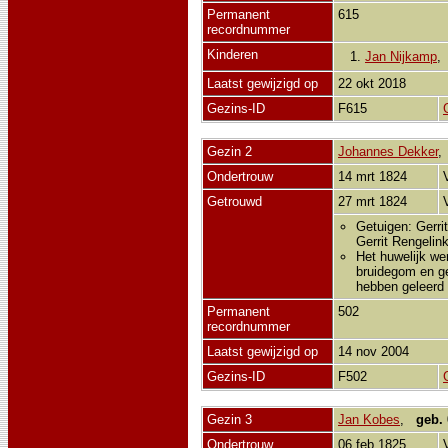
Permanent
615
recordnummer
Kinderen
1.
Jan Nijkamp
Laatst gewijzigd op
22 okt 2018
Gezins-ID
F615
Gezin 2
Johannes Dekker
Ondertrouw
14 mrt 1824
Getrouwd
27 mrt 1824
Getuigen: Gerri
Gerrit Rengelink
Het huwelijk we
bruidegom en ge
hebben geleerd 
Permanent
502
recordnummer
Laatst gewijzigd op
14 nov 2004
Gezins-ID
F502
Gezin 3
Jan Kobes
,
geb.
Ondertrouw
06 feb 1825