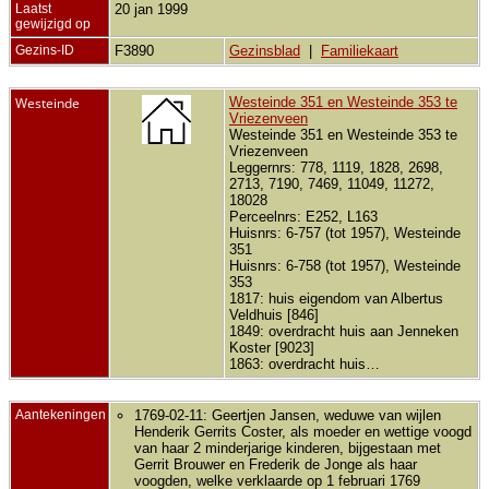
Laatst
20 jan 1999
gewijzigd op
Gezins-ID
F3890
Gezinsblad
|
Familiekaart
Westeinde
Westeinde 351 en Westeinde 353 te
Vriezenveen
Westeinde 351 en Westeinde 353 te
Vriezenveen
Leggernrs: 778, 1119, 1828, 2698,
2713, 7190, 7469, 11049, 11272,
18028
Perceelnrs: E252, L163
Huisnrs: 6-757 (tot 1957), Westeinde
351
Huisnrs: 6-758 (tot 1957), Westeinde
353
1817: huis eigendom van Albertus
Veldhuis [846]
1849: overdracht huis aan Jenneken
Koster [9023]
1863: overdracht huis…
Aantekeningen
1769-02-11: Geertjen Jansen, weduwe van wijlen
Henderik Gerrits Coster, als moeder en wettige voogd
van haar 2 minderjarige kinderen, bijgestaan met
Gerrit Brouwer en Frederik de Jonge als haar
voogden, welke verklaarde op 1 februari 1769