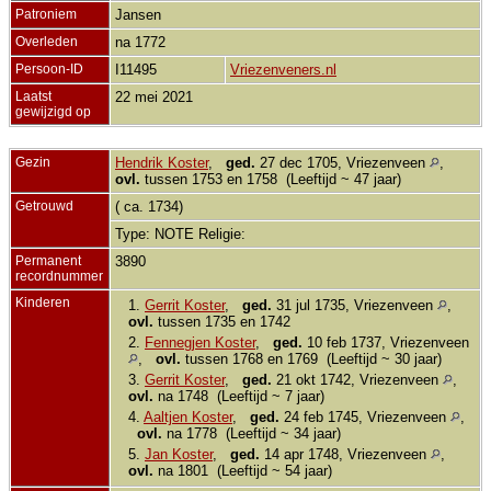
Patroniem
Jansen
Overleden
na 1772
Persoon-ID
I11495
Vriezenveners.nl
Laatst
22 mei 2021
gewijzigd op
Gezin
Hendrik Koster
,
ged.
27 dec 1705, Vriezenveen
,
ovl.
tussen 1753 en 1758 (Leeftijd ~ 47 jaar)
Getrouwd
( ca. 1734)
Type: NOTE Religie:
Permanent
3890
recordnummer
Kinderen
1.
Gerrit Koster
,
ged.
31 jul 1735, Vriezenveen
,
ovl.
tussen 1735 en 1742
2.
Fennegjen Koster
,
ged.
10 feb 1737, Vriezenveen
,
ovl.
tussen 1768 en 1769 (Leeftijd ~ 30 jaar)
3.
Gerrit Koster
,
ged.
21 okt 1742, Vriezenveen
,
ovl.
na 1748 (Leeftijd ~ 7 jaar)
4.
Aaltjen Koster
,
ged.
24 feb 1745, Vriezenveen
,
ovl.
na 1778 (Leeftijd ~ 34 jaar)
5.
Jan Koster
,
ged.
14 apr 1748, Vriezenveen
,
ovl.
na 1801 (Leeftijd ~ 54 jaar)