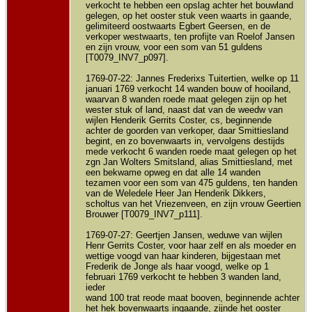
verkocht te hebben een opslag achter het bouwland
gelegen, op het ooster stuk veen waarts in gaande,
gelimiteerd oostwaarts Egbert Geersen, en de
verkoper westwaarts, ten profijte van Roelof Jansen
en zijn vrouw, voor een som van 51 guldens
[T0079_INV7_p097].
1769-07-22: Jannes Frederixs Tuitertien, welke op 11
januari 1769 verkocht 14 wanden bouw of hooiland,
waarvan 8 wanden roede maat gelegen zijn op het
wester stuk of land, naast dat van de weedw van
wijlen Henderik Gerrits Coster, cs, beginnende
achter de goorden van verkoper, daar Smittiesland
begint, en zo bovenwaarts in, vervolgens destijds
mede verkocht 6 wanden roede maat gelegen op het
zgn Jan Wolters Smitsland, alias Smittiesland, met
een bekwame opweg en dat alle 14 wanden
tezamen voor een som van 475 guldens, ten handen
van de Weledele Heer Jan Henderik Dikkers,
scholtus van het Vriezenveen, en zijn vrouw Geertien
Brouwer [T0079_INV7_p111].
1769-07-27: Geertjen Jansen, weduwe van wijlen
Henr Gerrits Coster, voor haar zelf en als moeder en
wettige voogd van haar kinderen, bijgestaan met
Frederik de Jonge als haar voogd, welke op 1
februari 1769 verkocht te hebben 3 wanden land,
ieder
wand 100 trat reode maat booven, beginnende achter
het hek bovenwaarts ingaande, zijnde het ooster