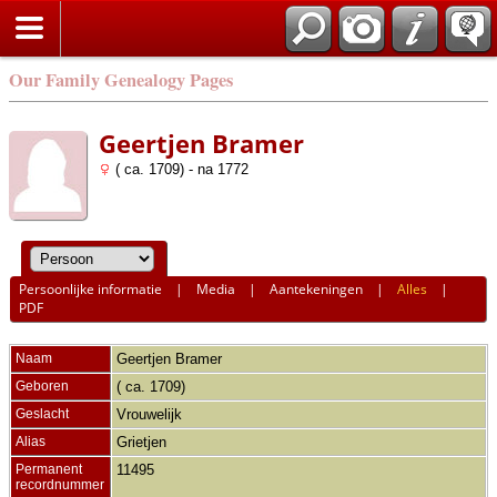
Our Family Genealogy Pages
Geertjen Bramer
( ca. 1709) - na 1772
Persoonlijke informatie
|
Media
|
Aantekeningen
|
Alles
|
PDF
Naam
Geertjen
Bramer
Geboren
( ca. 1709)
Geslacht
Vrouwelijk
Alias
Grietjen
Permanent
11495
recordnummer