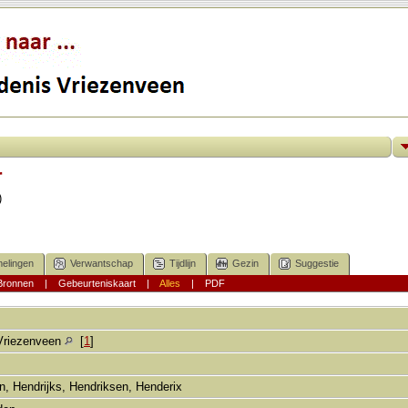
r
)
elingen
Verwantschap
Tijdlijn
Gezin
Suggestie
Bronnen
|
Gebeurteniskaart
|
Alles
|
PDF
Vriezenveen
[
1
]
n, Hendrijks, Hendriksen, Henderix