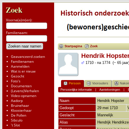
Zoek
Voorna(a)m(en):
Familienaam:
Startpagina
Zoek
Hendrik Hopste
Geavanceerd zoeken
Familienamen
1710 - na 1774 (~ 65 jaar
Aanmelden
Wat is er nieuw
Gezocht
Foto's
Persoon
Voorouders
Nakom
Documenten
Persoonlijke informatie
|
Aantekeningen
|
(Levens)Verhalen
Video-opnamen
Aadorp
Naam
Hendrik
Hopster
Bruinehaar
Gedoopt
29 mei 1710
Kloosterhaar
De Pollen
Geslacht
Mannelijk
Sibculo
Alias
Hendrijk Hendrikze
't Slot