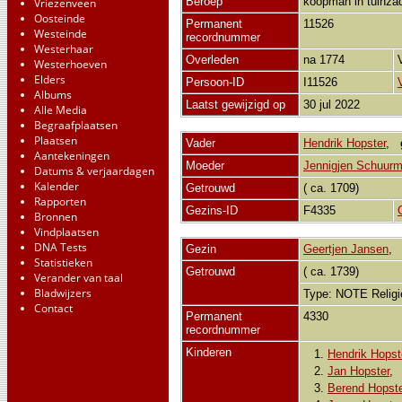
Beroep
koopman in tuinz
Vriezenveen
Oosteinde
Permanent
11526
Westeinde
recordnummer
Westerhaar
Overleden
na 1774
Westerhoeven
Elders
Persoon-ID
I11526
Albums
Laatst gewijzigd op
30 jul 2022
Alle Media
Begraafplaatsen
Plaatsen
Vader
Hendrik Hopster
,
Aantekeningen
Moeder
Jennigjen Schuur
Datums & verjaardagen
Kalender
Getrouwd
( ca. 1709)
Rapporten
Gezins-ID
F4335
Bronnen
Vindplaatsen
DNA Tests
Gezin
Geertjen Jansen
Statistieken
Getrouwd
( ca. 1739)
Verander van taal
Bladwijzers
Type: NOTE Relig
Contact
Permanent
4330
recordnummer
Kinderen
1.
Hendrik Hopst
2.
Jan Hopster
3.
Berend Hopste