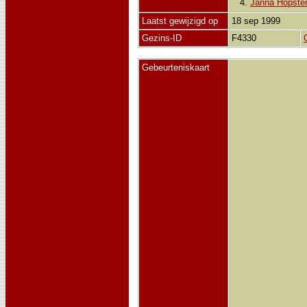
4.
Janna Hopster
Laatst gewijzigd op
18 sep 1999
Gezins-ID
F4330
Gebeurteniskaart