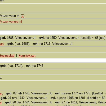
aden
Vriezenveen
[
2
]
Vriezenveners.nl
ged.
1685, Vriezenveen
,
ovl.
na 1750, Vriezenveen
(Leeftijd ~ 66 jaar
man
,
geb.
( ca. 1685),
ovl.
na 1716, Vriezenveen
Gezinsblad
|
Familiekaart
,
geb.
( ca. 1714),
ovl.
na 1748
ie:
er
,
ged.
07 feb 1740, Vriezenveen
,
ovl.
tussen 1774 en 1775 (Leeftijd ~ 
,
ged.
04 nov 1742, Vriezenveen
,
ovl.
tussen 1795 en 1801 (Leeftijd ~ 52 
r
,
ged.
20 dec 1744, Vriezenveen
,
ovl.
27 jun 1811, Vriezenveen, Vrie