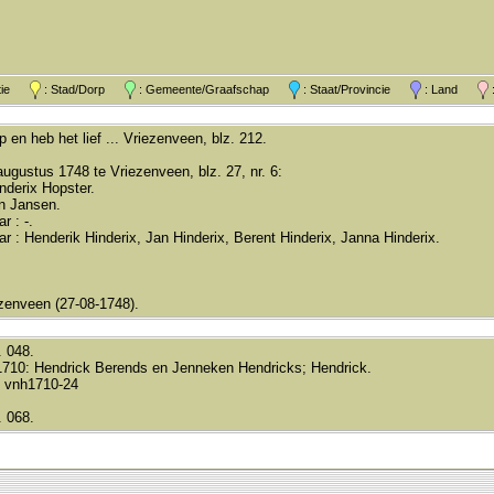
atie
: Stad/Dorp
: Gemeente/Graafschap
: Staat/Provincie
: Land
:
 en heb het lief ... Vriezenveen, blz. 212.
augustus 1748 te Vriezenveen, blz. 27, nr. 6:
nderix Hopster.
en Jansen.
r : -.
ar : Henderik Hinderix, Jan Hinderix, Berent Hinderix, Janna Hinderix.
.
zenveen (27-08-1748).
. 048.
1710: Hendrick Berends en Jenneken Hendricks; Hendrick.
 vnh1710-24
. 068.