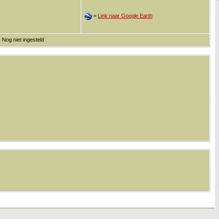
=
Link naar Google Earth
 Nog niet ingesteld