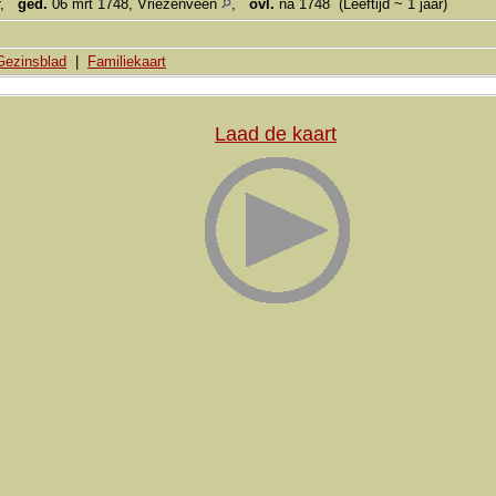
,
ged.
06 mrt 1748, Vriezenveen
,
ovl.
na 1748 (Leeftijd ~ 1 jaar)
Gezinsblad
|
Familiekaart
Laad de kaart