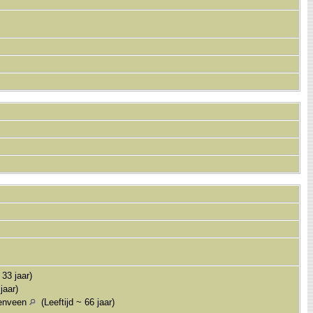
)
33 jaar)
jaar)
zenveen
(Leeftijd ~ 66 jaar)