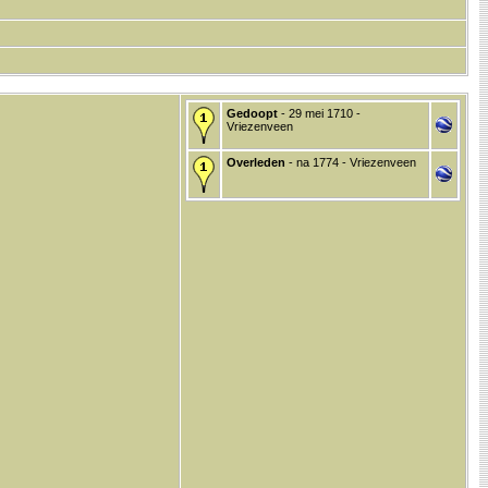
Gedoopt
- 29 mei 1710 -
Vriezenveen
Overleden
- na 1774 - Vriezenveen