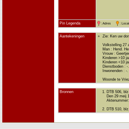
Pin Legenda
: Adres
: Loc
Aantekeningen
Zie: Ken uw dorp
Volkstelling 27 
Man : Hend. He
Vrouw : Geertj
Kinderen >10 jaa
Kinderen <10 ja
Dienstboden : -
Inwonenden : -.
Woonde te Vrie
Bronnen
DTB 506, blz
Den 29 meij 
Aktenummer:
DTB 510, blz