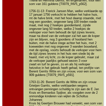
Triene en Hermina Gerrits, en erfgenamen, voor een
som van 161 guldens [T0079_INV5_p562].
1756-11-13: Frerick Jansen Man, welke verklaarde op
17 januari 1756 verkocht te hebben het halve huis,
mt de halve brink, met het hout daarop staande, met
nog een goorden, ongeveer lang 100 treden roede
maat, met nog 2 hoekjes goordenland, zijnde
ongeveer lang 50 treden, welke 2 hoekjes de
verkoper voor hem behoudt de tijd zijnes levens,
maar na dood van de verkoper zal het aan de koper
zijn en blijven, nog 3 goordens of hooiland hen
buiten, met de halve stege achter het huis, met 2
koeweiden met nog ongeveer 3 wanden bouwland,
met de opslag, voorts behoudt de verkoper voor hem
de tijd zijnes levens in het huis een stede bij de
haard, met vrij licht, zo de koper gebruikt, maar zal
de verkoper jaarlijks gehuwd wezen 3 voor
zwart en turf te geven, zo en als hij verkoper
hetzelve in het gebruik heeft gehad, ten profijte van
Berent Gerrits Witte en zijn vrouw, voor een som van
909 guldens [T0079_INV5_p591].
1763-11-26: Berent Gerrits de Witte en zijn vrouw
Grietjen Garrits, welke verklaarden wegens
ontvangen penningen schuldig te zijn aan de E Jan
Kruis en Bernardus Spijker, als voogden over de 2
onmondige kinderen van wijlen de Scholtus
Johannes
Kruis bij Geertjen Brouwer had verwekt, een som van