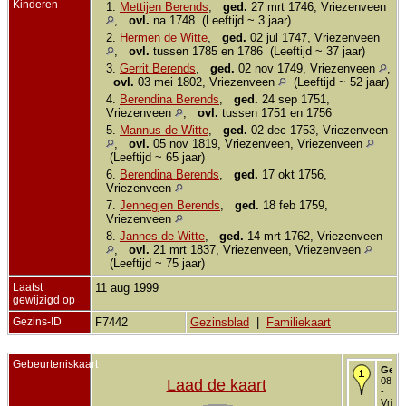
Kinderen
1.
Mettijen Berends
,
ged.
27 mrt 1746, Vriezenveen
,
ovl.
na 1748 (Leeftijd ~ 3 jaar)
2.
Hermen de Witte
,
ged.
02 jul 1747, Vriezenveen
,
ovl.
tussen 1785 en 1786 (Leeftijd ~ 37 jaar)
3.
Gerrit Berends
,
ged.
02 nov 1749, Vriezenveen
,
ovl.
03 mei 1802, Vriezenveen
(Leeftijd ~ 52 jaar)
4.
Berendina Berends
,
ged.
24 sep 1751,
Vriezenveen
,
ovl.
tussen 1751 en 1756
5.
Mannus de Witte
,
ged.
02 dec 1753, Vriezenveen
,
ovl.
05 nov 1819, Vriezenveen, Vriezenveen
(Leeftijd ~ 65 jaar)
6.
Berendina Berends
,
ged.
17 okt 1756,
Vriezenveen
7.
Jennegjen Berends
,
ged.
18 feb 1759,
Vriezenveen
8.
Jannes de Witte
,
ged.
14 mrt 1762, Vriezenveen
,
ovl.
21 mrt 1837, Vriezenveen, Vriezenveen
(Leeftijd ~ 75 jaar)
Laatst
11 aug 1999
gewijzigd op
Gezins-ID
F7442
Gezinsblad
|
Familiekaart
Gebeurteniskaart
Gedo
08 fe
Laad de kaart
-
Vriez