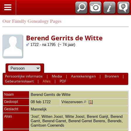
Our Family Genealogy Pages
Berend Gerrits de Witte
1722 - na 1795 (~ 74 jaar)
Persoonlijke informatie
|
Media
|
Aantekeningen
|
Bronnen
|
Gebeurteniskaart
|
Alles
|
PDF
Naam
Berend Gerrits
de Witte
Gedoopt
08 feb 1722
Vriezenveen
[
1
]
Geslacht
Mannelijk
Alias
'Jost', Witten Joost, Witte Joost, Berent Garijt, Berend
Garrit, Berend Garret, Berend Gerret Berens, Berends,
Garritsen Coenends