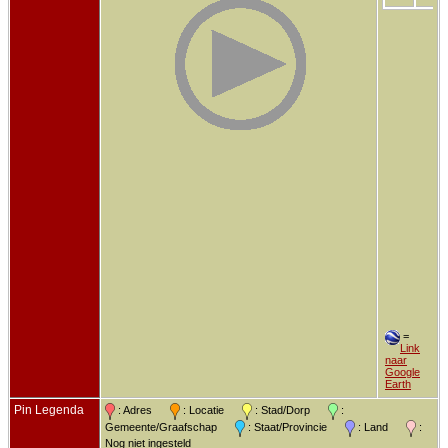
=
Link
naar
Google
Earth
Pin Legenda
: Adres
: Locatie
: Stad/Dorp
:
Gemeente/Graafschap
: Staat/Provincie
: Land
:
Nog niet ingesteld