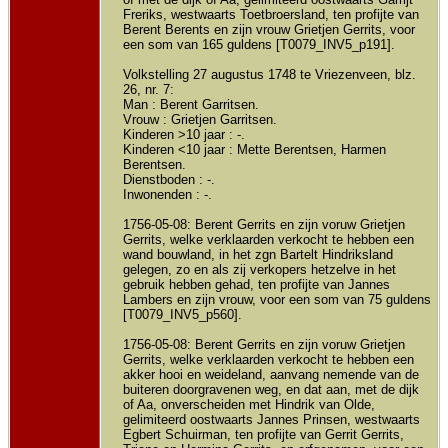
Freriks, westwaarts Toetbroersland, ten profijte van
Berent Berents en zijn vrouw Grietjen Gerrits, voor
een som van 165 guldens [T0079_INV5_p191].
Volkstelling 27 augustus 1748 te Vriezenveen, blz.
26, nr. 7:
Man : Berent Garritsen.
Vrouw : Grietjen Garritsen.
Kinderen >10 jaar : -.
Kinderen <10 jaar : Mette Berentsen, Harmen
Berentsen.
Dienstboden : -.
Inwonenden : -.
1756-05-08: Berent Gerrits en zijn voruw Grietjen
Gerrits, welke verklaarden verkocht te hebben een
wand bouwland, in het zgn Bartelt Hindriksland
gelegen, zo en als zij verkopers hetzelve in het
gebruik hebben gehad, ten profijte van Jannes
Lambers en zijn vrouw, voor een som van 75 guldens
[T0079_INV5_p560].
1756-05-08: Berent Gerrits en zijn voruw Grietjen
Gerrits, welke verklaarden verkocht te hebben een
akker hooi en weideland, aanvang nemende van de
buiteren doorgravenen weg, en dat aan, met de dijk
of Aa, onverscheiden met Hindrik van Olde,
gelimiteerd oostwaarts Jannes Prinsen, westwaarts
Egbert Schuirman, ten profijte van Gerrit Gerrits,