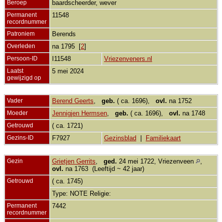
Beroep
baardscheerder, wever
Permanent
11548
recordnummer
Patroniem
Berends
Overleden
na 1795 [
2
]
Persoon-ID
I11548
Vriezenveners.nl
Laatst
5 mei 2024
gewijzigd op
Vader
Berend Geerts
,
geb.
( ca. 1696),
ovl.
na 1752
Moeder
Jennigjen Hermsen
,
geb.
( ca. 1696),
ovl.
na 1748
Getrouwd
( ca. 1721)
Gezins-ID
F7927
Gezinsblad
|
Familiekaart
Gezin
Grietjen Gerrits
,
ged.
24 mei 1722, Vriezenveen
,
ovl.
na 1763 (Leeftijd ~ 42 jaar)
Getrouwd
( ca. 1745)
Type: NOTE Religie:
Permanent
7442
recordnummer