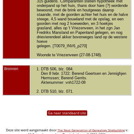
315 guldens. Comparanten stellen hypotheek met
onderpand op het huis, thans door hare (?) wordende
bewoond, met de brink en houtgewas daarop
staande, met de goorden achter het huis en de halve
steege, 4,5 wand bouwland met de opslag, en een
goorden met nog 2 koeweiden, en 3 hoekjes
grasland, alles op 't Vriezenveen, in het zgn Jan
Fredriks Mansland en Papenland gelegen, en nog
drievierendeel akker boverweges land op de westere
hoeve
gelegen. [T0079_INV6_p270]
Woonde te Vriezenveen (27-08-1748).
Bronnen
DTB 506, blz. 084.
Den 8 febr. 1722: Berend Geertsen en Jennighjen
Hermssen; Berend Gerrits.
Aktenummer: vnh1722-08
DTB 510, blz. 071.
Ga naar standaard site
Deze site werd aangemaakt door
v.
The Next Generation of Genealogy Sitebuilding