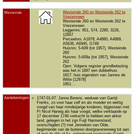
Westeinde
Westeinde 260 en Westeinde 262 te
Vriezenveen
Westeinde 260 en Westeinde 262 te
Vriezenveen
Leggernrs: 851, 574, 2280, 3226,
12657
Perceelnrs: A1878, A4880, A4889,
A5636, A6945, G749
Huisnrs: 5-609 (tot 1957), Westeinde
260
Huisnrs: 5-609a (tot 1957), Westeinde
262
Opm: Volgens register grondbelasting
was het in 1897 een dubbelhuis.
1817: huis eigendom van Jannes de
Witte [12878]
1851:…
Aantekeningen
1747-01-07: Janna Berens, weduwe van Garrijt
Freriks, zo voor haar zelf en als moeder en wettig
voogd van haar minderjarige kinderen, bijgestaan met
Pr Nicol Harwig als haar voogd, welke verklaarde op
17 december 1746 verkocht te hebben een akker
land, gelegen in het zgn Fuijt Harmensland,
overschigden (?) met Jenneken van Olde,
beginnende van de buiteren doorgravenenweg tot aan
of met de dijk of Aa, gelimiteerd oostwaarts Garrijt