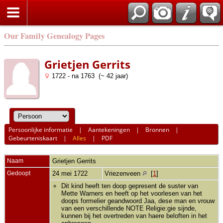
Our Family Genealogy Pages
Grietjen Gerrits
1722 - na 1763 (~ 42 jaar)
Persoonlijke informatie
|
Aantekeningen
|
Bronnen
|
Gebeurteniskaart
|
Alles
|
PDF
Naam
Grietjen
Gerrits
Gedoopt
24 mei 1722
Vriezenveen
[
1
]
Dit kind heeft ten doop gepresent de suster van
Mette Warners en heeft op het voorlesen van het
doops formelier geandwoord Jaa, dese man en vrouw
van een verschillende NOTE Religie:gie sijnde,
kunnen bij het overtreden van haere beloften in het