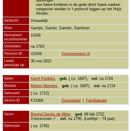
opbrengen
van haere kinderen in de gods-dinst haere saeken
naegesien worden in 't protocol leggen op het Huijs
Almelo.
Geslacht
Vrouwelijk
Alias
Garrijts, Garrist, Garrets, Garritsen
Permanent
11656
recordnummer
Overleden
na 1763
Persoon-ID
I11656
Vriezenveners.nl
Laatst
30 mei 2022
gewijzigd op
Vader
Gerrit Fredriks
,
geb.
( ca. 1697),
ovl.
na 1724
Moeder
Metjen Werners
,
geb.
( ca. 1697),
ovl.
na 1724
Getrouwd
( ca. 1722)
Gezins-ID
F23366
Gezinsblad
|
Familiekaart
Gezin
Berend Gerrits de Witte
,
ged.
08 feb 1722,
Vriezenveen
,
ovl.
na 1795 (Leeftijd ~ 74 jaar)
Getrouwd
( ca. 1745)