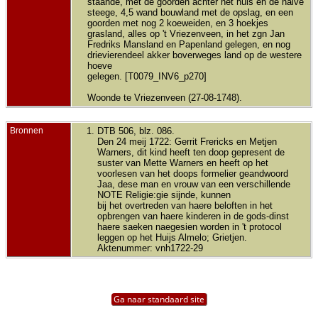
staande, met de goorden achter het huis en de halve
steege, 4,5 wand bouwland met de opslag, en een
goorden met nog 2 koeweiden, en 3 hoekjes
grasland, alles op 't Vriezenveen, in het zgn Jan
Fredriks Mansland en Papenland gelegen, en nog
drievierendeel akker boverweges land op de westere
hoeve
gelegen. [T0079_INV6_p270]
Woonde te Vriezenveen (27-08-1748).
Bronnen
DTB 506, blz. 086.
Den 24 meij 1722: Gerrit Frericks en Metjen
Warners, dit kind heeft ten doop gepresent de
suster van Mette Warners en heeft op het
voorlesen van het doops formelier geandwoord
Jaa, dese man en vrouw van een verschillende
NOTE Religie:gie sijnde, kunnen
bij het overtreden van haere beloften in het
opbrengen van haere kinderen in de gods-dinst
haere saeken naegesien worden in 't protocol
leggen op het Huijs Almelo; Grietjen.
Aktenummer: vnh1722-29
Ga naar standaard site