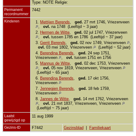
Type: NOTE Religie:
Permanent
7442
recordnummer
Kinderen
1.
Mettijen Berends
,
ged.
27 mrt 1746, Vriezenveen
,
ovl.
na 1748 (Leeftijd ~ 3 jaar)
2.
Hermen de Witte
,
ged.
02 jul 1747, Vriezenveen
,
ovl.
tussen 1785 en 1786 (Leeftijd ~ 37 jaar)
3.
Gerrit Berends
,
ged.
02 nov 1749, Vriezenveen
,
ovl.
03 mei 1802, Vriezenveen
(Leeftijd ~ 52 jaar)
4.
Berendina Berends
,
ged.
24 sep 1751,
Vriezenveen
,
ovl.
tussen 1751 en 1756
5.
Mannus de Witte
,
ged.
02 dec 1753, Vriezenveen
,
ovl.
05 nov 1819, Vriezenveen, Vriezenveen
(Leeftijd ~ 65 jaar)
6.
Berendina Berends
,
ged.
17 okt 1756,
Vriezenveen
7.
Jennegjen Berends
,
ged.
18 feb 1759,
Vriezenveen
8.
Jannes de Witte
,
ged.
14 mrt 1762, Vriezenveen
,
ovl.
21 mrt 1837, Vriezenveen, Vriezenveen
(Leeftijd ~ 75 jaar)
Laatst
11 aug 1999
gewijzigd op
Gezins-ID
F7442
Gezinsblad
|
Familiekaart