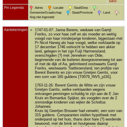
Earth
Pin Legenda
: Adres
: Locatie
: Stad/Dorp
:
Gemeente/Graafschap
: Staat/Provincie
: Land
:
Nog niet ingesteld
Aantekeningen
1747-01-07: Janna Berens, weduwe van Garrijt
Freriks, zo voor haar zelf en als moeder en wettig
voogd van haar minderjarige kinderen, bijgestaan met
Pr Nicol Harwig als haar voogd, welke verklaarde op
17 december 1746 verkocht te hebben een akker
land, gelegen in het zgn Fuijt Harmensland,
overschigden (?) met Jenneken van Olde,
beginnende van de buiteren doorgravenenweg tot aan
of met de dijk of Aa, gelimiteerd oostwaarts Garrijt
Freriks, westwaarts Toetbroersland, ten profijte van
Berent Berents en zijn vrouw Grietjen Gerrits, voor
een som van 165 guldens [T0079_INV5_p191].
1763-11-26: Berent Gerrits de Witte en zijn vrouw
Grietjen Garrits, welke verklaarden wegens
ontvangen penningen schuldig te zijn aan de E Jan
Kruis en Bernardus Spijker, als voogden over de 2
onmondige kinderen van wijlen de Scholtus
Johannes
Kruis bij Geertjen Brouwer had verwekt, een som van
315 guldens. Comparanten stellen hypotheek met
onderpand op het huis, thans door hare (?) wordende
bewoond, met de brink en houtgewas daarop