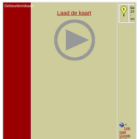
Gebeurteniskaart
Gedo
24 me
Laad de kaart
-
Vriez
=
Link
naar
Google