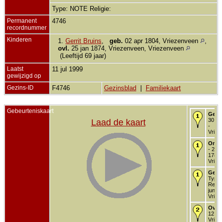
Type: NOTE Religie:
Permanent
4746
recordnummer
Kinderen
1.
Gerrit Bruins
,
geb.
02 apr 1804, Vriezenveen
,
ovl.
25 jan 1874, Vriezenveen, Vriezenveen
(Leeftijd 69 jaar)
Laatst
11 jul 1999
gewijzigd op
Gezins-ID
F4746
Gezinsblad
|
Familiekaart
Gebeurteniskaart
Gedo
30 de
Laad de kaart
-
Vriez
Onde
- 29 
1785 
Vriez
Getr
Type
Religi
jun 1
Vriez
Over
12 ja
Vriez