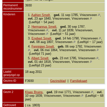
Permanent
3930
recordnummer
Kinderen
1.
Aaltjen Smelt
,
ged.
11 sep 1785, Vriezenveen
,
ovl.
23 apr 1840, Vriezenveen, Vriezenveen
(Leeftijd ~ 54 jaar)
2.
Hermannus Smelt
,
ged.
30 sep 1787,
Vriezenveen
,
ovl.
11 jul 1839, Vriezenveen,
Vriezenveen
(Leeftijd ~ 51 jaar)
3.
Engbert Smelt
,
ged.
14 feb 1790, Vriezenveen
,
ovl.
08 aug 1807, Vriezenveen
(Leeftijd ~ 17 jaar)
4.
Fennigjen Smelt
,
geb.
06 sep 1792, Vriezenveen
,
ovl.
06 mei 1864, Vriezenveen, Vriezenveen
(Leeftijd 71 jaar)
5.
Albert Smelt
,
geb.
23 mrt 1795, Vriezenveen
,
ovl.
01 okt 1818, Vriezenveen, Vriezenveen
(Leeftijd 23 jaar)
Laatst
18 aug 2011
gewijzigd op
Gezins-ID
F3930
Gezinsblad
|
Familiekaart
Gezin 2
Klaas Bruins
,
ged.
19 mei 1771, Vriezenveen
,
ovl.
10 sep 1839, Vriezenveen, Vriezenveen
(Leeftijd ~ 68
jaar)
Getrouwd
( ca. 1803)