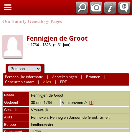
Our Family Genealogy Pages
Fennigjen de Groot
1764 - 1826 (~ 61 jaar)
Persoonlijke informatie
|
Aantekeningen
|
Bronnen
|
Gebeurteniskaart
|
Alles
|
PDF
Naam
Fennigjen
de Groot
Gedoopt
30 dec 1764
Vriezenveen
[
1
]
Geslacht
Vrouwelijk
Alias
Fenneken, Fennegien Jansen de Groot, Smelt
Beroep
landbouwster
Permanent