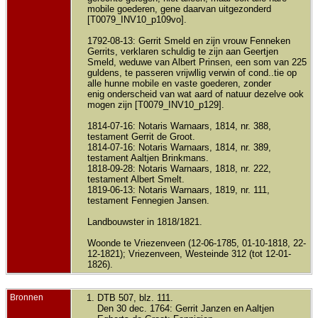
mobile goederen, gene daarvan uitgezonderd
[T0079_INV10_p109vo].
1792-08-13: Gerrit Smeld en zijn vrouw Fenneken
Gerrits, verklaren schuldig te zijn aan Geertjen
Smeld, weduwe van Albert Prinsen, een som van 225
guldens, te passeren vrijwllig verwin of cond..tie op
alle hunne mobile en vaste goederen, zonder
enig onderscheid van wat aard of natuur dezelve ook
mogen zijn [T0079_INV10_p129].
1814-07-16: Notaris Warnaars, 1814, nr. 388,
testament Gerrit de Groot.
1814-07-16: Notaris Warnaars, 1814, nr. 389,
testament Aaltjen Brinkmans.
1818-09-28: Notaris Warnaars, 1818, nr. 222,
testament Albert Smelt.
1819-06-13: Notaris Warnaars, 1819, nr. 111,
testament Fennegien Jansen.
Landbouwster in 1818/1821.
Woonde te Vriezenveen (12-06-1785, 01-10-1818, 22-
12-1821); Vriezenveen, Westeinde 312 (tot 12-01-
1826).
Bronnen
DTB 507, blz. 111.
Den 30 dec. 1764: Gerrit Janzen en Aaltjen