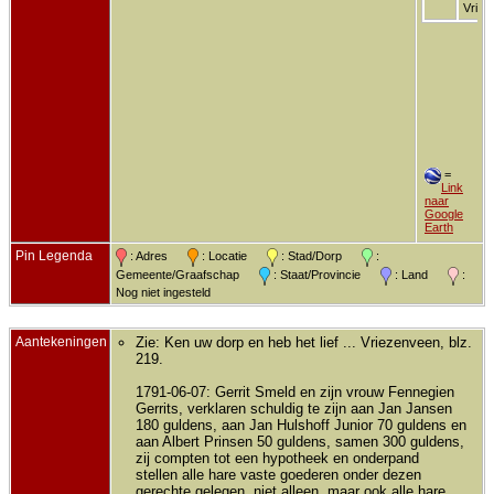
Vriez
=
Link
naar
Google
Earth
Pin Legenda
: Adres
: Locatie
: Stad/Dorp
:
Gemeente/Graafschap
: Staat/Provincie
: Land
:
Nog niet ingesteld
Aantekeningen
Zie: Ken uw dorp en heb het lief ... Vriezenveen, blz.
219.
1791-06-07: Gerrit Smeld en zijn vrouw Fennegien
Gerrits, verklaren schuldig te zijn aan Jan Jansen
180 guldens, aan Jan Hulshoff Junior 70 guldens en
aan Albert Prinsen 50 guldens, samen 300 guldens,
zij compten tot een hypotheek en onderpand
stellen alle hare vaste goederen onder dezen
gerechte gelegen, niet alleen, maar ook alle hare