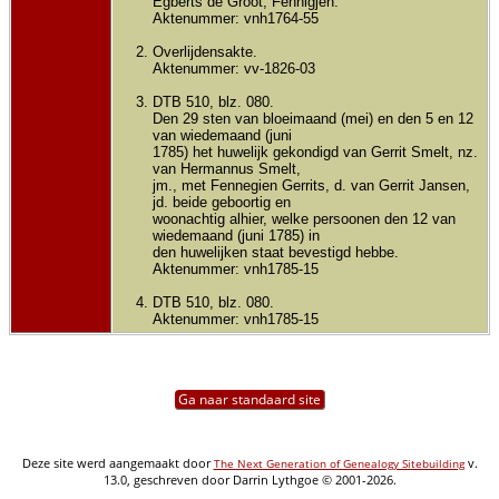
Egberts de Groot; Fennigjen.
Aktenummer: vnh1764-55
Overlijdensakte.
Aktenummer: vv-1826-03
DTB 510, blz. 080.
Den 29 sten van bloeimaand (mei) en den 5 en 12
van wiedemaand (juni
1785) het huwelijk gekondigd van Gerrit Smelt, nz.
van Hermannus Smelt,
jm., met Fennegien Gerrits, d. van Gerrit Jansen,
jd. beide geboortig en
woonachtig alhier, welke persoonen den 12 van
wiedemaand (juni 1785) in
den huwelijken staat bevestigd hebbe.
Aktenummer: vnh1785-15
DTB 510, blz. 080.
Aktenummer: vnh1785-15
Ga naar standaard site
Deze site werd aangemaakt door
v.
The Next Generation of Genealogy Sitebuilding
13.0, geschreven door Darrin Lythgoe © 2001-2026.