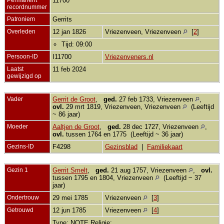
11700
recordnummer
Patroniem
Gerrits
Overleden
12 jan 1826
Vriezenveen, Vriezenveen
[
2
]
Tijd: 09:00
Persoon-ID
I11700
Vriezenveners.nl
Laatst
11 feb 2024
gewijzigd op
Vader
Gerrit de Groot
,
ged.
27 feb 1733, Vriezenveen
,
ovl.
29 mrt 1819, Vriezenveen, Vriezenveen
(Leeftijd
~ 86 jaar)
Moeder
Aaltjen de Groot
,
ged.
28 dec 1727, Vriezenveen
,
ovl.
tussen 1764 en 1775 (Leeftijd ~ 36 jaar)
Gezins-ID
F4298
Gezinsblad
|
Familiekaart
Gezin 1
Gerrit Smelt
,
ged.
21 aug 1757, Vriezenveen
,
ovl.
tussen 1795 en 1804, Vriezenveen
(Leeftijd ~ 37
jaar)
Ondertrouw
29 mei 1785
Vriezenveen
[
3
]
Getrouwd
12 jun 1785
Vriezenveen
[
4
]
Type: NOTE Religie: