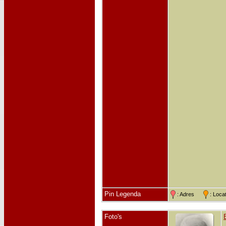
Pin Legenda
: Adres
: Loc
Foto's