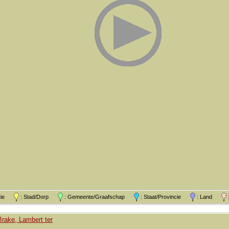
atie
: Stad/Dorp
: Gemeente/Graafschap
: Staat/Provincie
: Land
:
Brake, Lambert ter