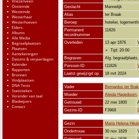
Vriezenveen
Oosteinde
Geslacht
Mannelijk
Westeinde
Alias
ter Braak
Westerhaar
Westerhoeven
Beroep
hotelier, logement
Elders
Permanent
11826
Albums
recordnummer
Alle Media
Overleden
13 apr 1876
Begraafplaatsen
Plaatsen
Tijd: 20:00
Aantekeningen
Begraven
Alg. begraafplaats
Datums & verjaardagen
Kalender
Persoon-ID
I11826
Rapporten
Laatst gewijzigd op
18 mrt 2024
Bronnen
Vindplaatsen
DNA Tests
Vader
Bernardus ter Brak
Statistieken
Moeder
Aleida Hagedoorn
Verander van taal
Bladwijzers
Getrouwd
22 mei 1800
Contact
Gezins-ID
F3968
Gezin
Maria Helena Hèul
Ondertrouw
30 nov 1828
Getrouwd
11 dec 1828