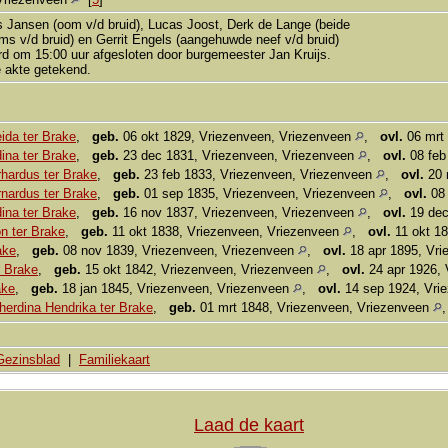
 Jansen (oom v/d bruid), Lucas Joost, Derk de Lange (beide
 v/d bruid) en Gerrit Engels (aangehuwde neef v/d bruid)
rd om 15:00 uur afgesloten door burgemeester Jan Kruijs.
 akte getekend.
ida ter Brake
,
geb.
06 okt 1829, Vriezenveen, Vriezenveen
,
ovl.
06 mrt
ina ter Brake
,
geb.
23 dec 1831, Vriezenveen, Vriezenveen
,
ovl.
08 feb
hardus ter Brake
,
geb.
23 feb 1833, Vriezenveen, Vriezenveen
,
ovl.
20 
nardus ter Brake
,
geb.
01 sep 1835, Vriezenveen, Vriezenveen
,
ovl.
08 
ina ter Brake
,
geb.
16 nov 1837, Vriezenveen, Vriezenveen
,
ovl.
19 dec
n ter Brake
,
geb.
11 okt 1838, Vriezenveen, Vriezenveen
,
ovl.
11 okt 1
ake
,
geb.
08 nov 1839, Vriezenveen, Vriezenveen
,
ovl.
18 apr 1895, Vr
r Brake
,
geb.
15 okt 1842, Vriezenveen, Vriezenveen
,
ovl.
24 apr 1926, 
ake
,
geb.
18 jan 1845, Vriezenveen, Vriezenveen
,
ovl.
14 sep 1924, Vri
erdina Hendrika ter Brake
,
geb.
01 mrt 1848, Vriezenveen, Vriezenveen
Gezinsblad
|
Familiekaart
Laad de kaart