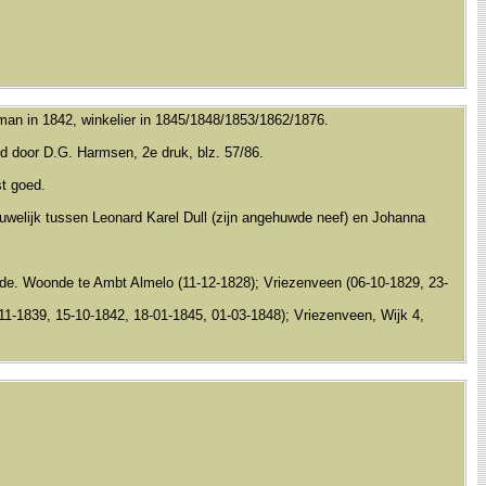
man in 1842, winkelier in 1845/1848/1853/1862/1876.
nd door D.G. Harmsen, 2e druk, blz. 57/86.
st goed.
 huwelijk tussen Leonard Karel Dull (zijn angehuwde neef) en Johanna
nde. Woonde te Ambt Almelo (11-12-1828); Vriezenveen (06-10-1829, 23-
11-1839, 15-10-1842, 18-01-1845, 01-03-1848); Vriezenveen, Wijk 4,