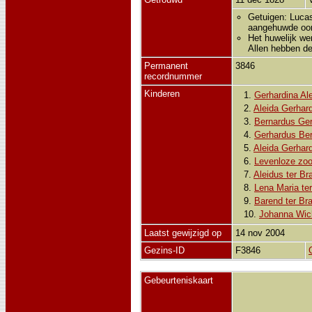
Getuigen: Lucas
aangehuwde ooms
Het huwelijk we
Allen hebben de
Permanent
3846
recordnummer
Kinderen
1.
Gerhardina Ale
2.
Aleida Gerhard
3.
Bernardus Ger
4.
Gerhardus Ber
5.
Aleida Gerhard
6.
Levenloze zoo
7.
Aleidus ter Br
8.
Lena Maria te
9.
Barend ter Br
10.
Johanna Wich
Laatst gewijzigd op
14 nov 2004
Gezins-ID
F3846
Gebeurteniskaart