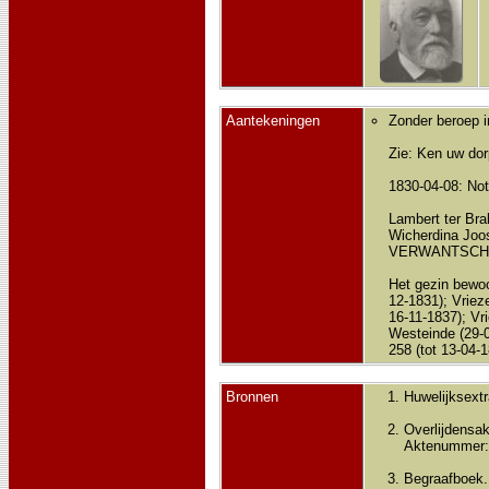
Aantekeningen
Zonder beroep i
Zie: Ken uw dor
1830-04-08: Not
Lambert ter Bra
Wicherdina Joo
VERWANTSCHA
Het gezin bewoo
12-1831); Vriez
16-11-1837); Vr
Westeinde (29-0
258 (tot 13-04-1
Bronnen
Huwelijksextr
Overlijdensak
Aktenummer:
Begraafboek.