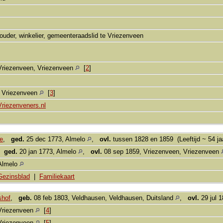
houder, winkelier, gemeenteraadslid te Vriezenveen
Vriezenveen, Vriezenveen
[
2
]
, Vriezenveen
[
3
]
Vriezenveners.nl
e
,
ged.
25 dec 1773, Almelo
,
ovl.
tussen 1828 en 1859 (Leeftijd ~ 54 ja
,
ged.
20 jan 1773, Almelo
,
ovl.
08 sep 1859, Vriezenveen, Vriezenveen
Almelo
Gezinsblad
|
Familiekaart
shof
,
geb.
08 feb 1803, Veldhausen, Veldhausen, Duitsland
,
ovl.
29 jul 
Vriezenveen
[
4
]
Vriezenveen
[
5
]