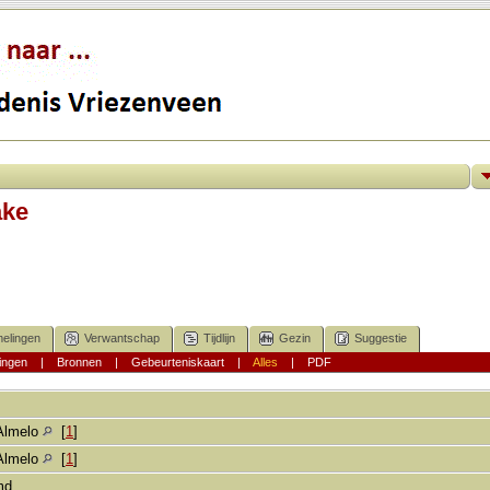
ake
elingen
Verwantschap
Tijdlijn
Gezin
Suggestie
ingen
|
Bronnen
|
Gebeurteniskaart
|
Alles
|
PDF
Almelo
[
1
]
Almelo
[
1
]
md