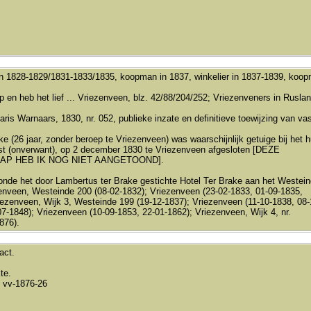
n 1828-1829/1831-1833/1835, koopman in 1837, winkelier in 1837-1839, koop
p en heb het lief ... Vriezenveen, blz. 42/88/204/252; Vriezenveners in Rusla
aris Warnaars, 1830, nr. 052, publieke inzate en definitieve toewijzing van va
ke (26 jaar, zonder beroep te Vriezenveen) was waarschijnlijk getuige bij het
st (onverwant), op 2 december 1830 te Vriezenveen afgesloten [DEZE
P HEB IK NOG NIET AANGETOOND].
nde het door Lambertus ter Brake gestichte Hotel Ter Brake aan het Westei
enveen, Westeinde 200 (08-02-1832); Vriezenveen (23-02-1833, 01-09-1835,
iezenveen, Wijk 3, Westeinde 199 (19-12-1837); Vriezenveen (11-10-1838, 08-
7-1848); Vriezenveen (10-09-1853, 22-01-1862); Vriezenveen, Wijk 4, nr.
876).
act.
te.
 vv-1876-26