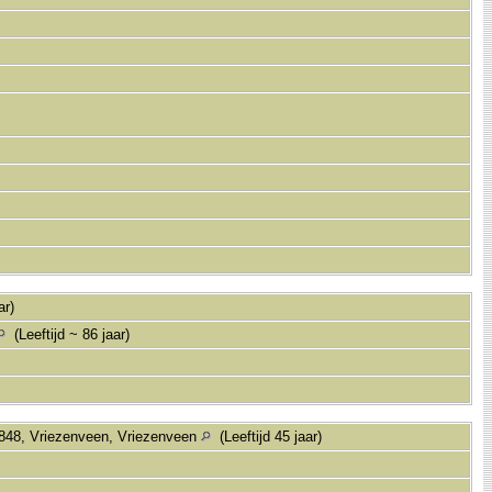
ar)
(Leeftijd ~ 86 jaar)
1848, Vriezenveen, Vriezenveen
(Leeftijd 45 jaar)