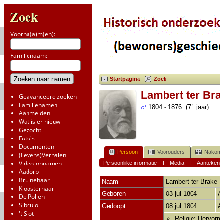
Zoek
Voorna(a)m(en):
Familienaam:
Startpagina
Zoek
Lambert ter Br
Geavanceerd zoeken
Familienamen
1804 - 1876 (71 jaar)
Aanmelden
Wat is er nieuw
Gezocht
Foto's
Documenten
Persoon
Voorouders
Nakom
(Levens)Verhalen
Video-opnamen
Persoonlijke informatie
|
Media
|
Aanteken
Aadorp
Bruinehaar
Naam
Lambert
ter Brake
Kloosterhaar
Geboren
03 jul 1804
De Pollen
Sibculo
Gedoopt
08 jul 1804
't Slot
Religie: Hervor