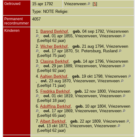
Getrouwd
15 apr 1792
Vriezenveen
[
5
]
Type: NOTE Religie:
Permanent
4057
recordnummer
Kinderen
1.
Barend Berkhof
,
geb.
04 sep 1792, Vriezenveen
,
ovl.
01 apr 1855, Vriezenveen, Vriezenveen
(Leeftijd 62 jaar)
2.
Wicher Berkhof
,
geb.
21 aug 1794, Vriezenveen
,
ovl.
17 apr 1870, St. Petersburg, Rusland
(Leeftijd 75 jaar)
3.
Clasina Berkhof
,
geb.
14 apr 1796, Vriezenveen
,
ovl.
29 jan 1889, Vriezenveen, Vriezenveen
(Leeftijd 92 jaar)
4.
Aaltjen Berkhof
,
geb.
19 okt 1798, Vriezenveen
,
ovl.
23 aug 1870, Vriezenveen, Vriezenveen
(Leeftijd 71 jaar)
5.
Fredrika Berkhof
,
geb.
12 nov 1800, Vriezenveen
,
ovl.
01 okt 1819, Vriezenveen, Vriezenveen
(Leeftijd 18 jaar)
6.
Adolffina Berkhof
,
geb.
10 apr 1804, Vriezenveen
,
ovl.
17 apr 1869, Vriezenveen, Vriezenveen
(Leeftijd 65 jaar)
7.
Albert Berkhof
,
geb.
22 apr 1809, Vriezenveen
,
ovl.
13 okt 1871, Vriezenveen, Vriezenveen
(Leeftijd 62 jaar)