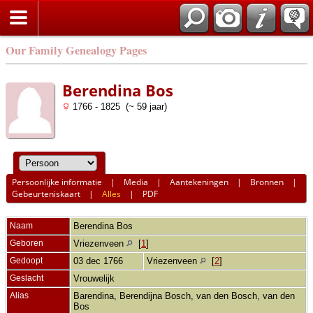
Our Family Genealogy Pages
Berendina Bos
1766 - 1825 (~ 59 jaar)
Persoonlijke informatie
|
Media
|
Aantekeningen
|
Bronnen
|
Gebeurteniskaart
|
Alles
|
PDF
Naam
Berendina
Bos
Geboren
Vriezenveen
[
1
]
Gedoopt
03 dec 1766
Vriezenveen
[
2
]
Geslacht
Vrouwelijk
Alias
Barendina, Berendijna Bosch, van den Bosch, van den
Bos