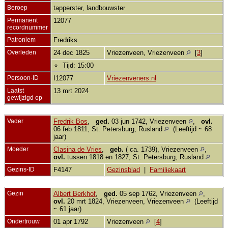
Beroep
tapperster, landbouwster
Permanent
12077
recordnummer
Patroniem
Fredriks
Overleden
24 dec 1825
Vriezenveen, Vriezenveen
[
3
]
Tijd: 15:00
Persoon-ID
I12077
Vriezenveners.nl
Laatst
13 mrt 2024
gewijzigd op
Vader
Fredrik Bos
,
ged.
03 jun 1742, Vriezenveen
,
ovl.
06 feb 1811, St. Petersburg, Rusland
(Leeftijd ~ 68
jaar)
Moeder
Clasina de Vries
,
geb.
( ca. 1739), Vriezenveen
,
ovl.
tussen 1818 en 1827, St. Petersburg, Rusland
Gezins-ID
F4147
Gezinsblad
|
Familiekaart
Gezin
Albert Berkhof
,
ged.
05 sep 1762, Vriezenveen
,
ovl.
20 mrt 1824, Vriezenveen, Vriezenveen
(Leeftijd
~ 61 jaar)
Ondertrouw
01 apr 1792
Vriezenveen
[
4
]