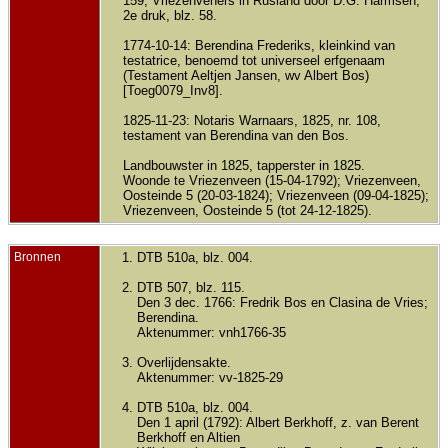
159; Vriezenveners in Rusland door D.G. Harmsen,
2e druk, blz. 58.
1774-10-14: Berendina Frederiks, kleinkind van
testatrice, benoemd tot universeel erfgenaam
(Testament Aeltjen Jansen, wv Albert Bos)
[Toeg0079_Inv8].
1825-11-23: Notaris Warnaars, 1825, nr. 108,
testament van Berendina van den Bos.
Landbouwster in 1825, tapperster in 1825.
Woonde te Vriezenveen (15-04-1792); Vriezenveen,
Oosteinde 5 (20-03-1824); Vriezenveen (09-04-1825);
Vriezenveen, Oosteinde 5 (tot 24-12-1825).
Bronnen
DTB 510a, blz. 004.
DTB 507, blz. 115.
Den 3 dec. 1766: Fredrik Bos en Clasina de Vries;
Berendina.
Aktenummer: vnh1766-35
Overlijdensakte.
Aktenummer: vv-1825-29
DTB 510a, blz. 004.
Den 1 april (1792): Albert Berkhoff, z. van Berent
Berkhoff en Altien