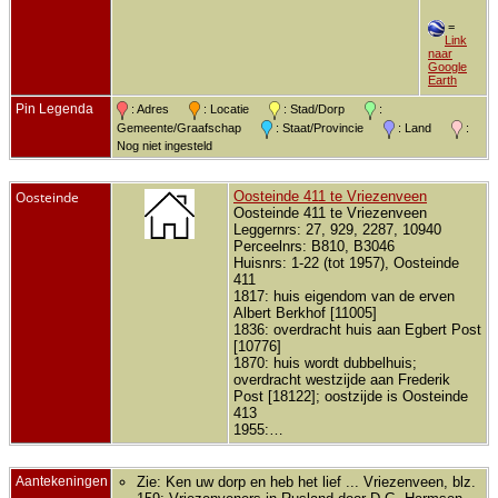
=
Link
naar
Google
Earth
Pin Legenda
: Adres
: Locatie
: Stad/Dorp
:
Gemeente/Graafschap
: Staat/Provincie
: Land
:
Nog niet ingesteld
Oosteinde
Oosteinde 411 te Vriezenveen
Oosteinde 411 te Vriezenveen
Leggernrs: 27, 929, 2287, 10940
Perceelnrs: B810, B3046
Huisnrs: 1-22 (tot 1957), Oosteinde
411
1817: huis eigendom van de erven
Albert Berkhof [11005]
1836: overdracht huis aan Egbert Post
[10776]
1870: huis wordt dubbelhuis;
overdracht westzijde aan Frederik
Post [18122]; oostzijde is Oosteinde
413
1955:…
Aantekeningen
Zie: Ken uw dorp en heb het lief ... Vriezenveen, blz.