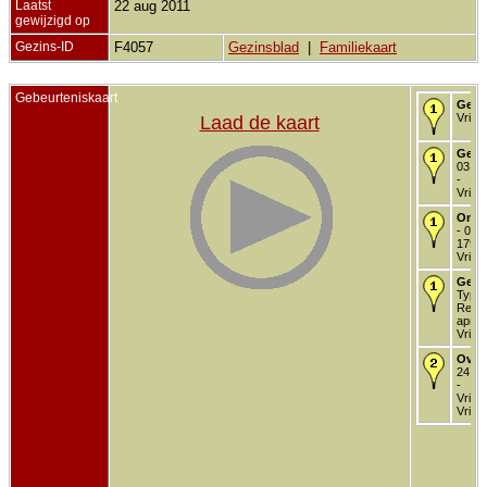
Laatst
22 aug 2011
gewijzigd op
Gezins-ID
F4057
Gezinsblad
|
Familiekaart
Gebeurteniskaart
Gebo
Vriez
Laad de kaart
Gedo
03 de
-
Vriez
Onde
- 01 
1792 
Vriez
Getr
Type
Religi
apr 1
Vriez
Over
24 de
-
Vriez
Vriez