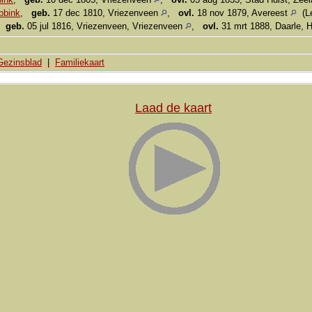
bbink
,
geb.
17 dec 1810, Vriezenveen
,
ovl.
18 nov 1879, Avereest
(Le
,
geb.
05 jul 1816, Vriezenveen, Vriezenveen
,
ovl.
31 mrt 1888, Daarle, 
Gezinsblad
|
Familiekaart
Laad de kaart