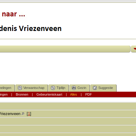
elingen
Verwantschap
Tijdlijn
Gezin
Suggestie
ingen
|
Bronnen
|
Gebeurteniskaart
|
Alles
|
PDF
Vriezenveen
[
1
]