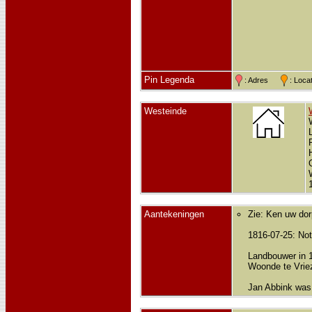
Pin Legenda
: Adres
: Loc
Westeinde
Aantekeningen
Zie: Ken uw dorp
1816-07-25: Not
Landbouwer in 
Woonde te Vriez
Jan Abbink was 