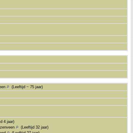
veen
(Leeftijd ~ 75 jaar)
d 4 jaar)
iezenveen
(Leeftijd 32 jaar)
land
(Leeftijd 27 jaar)