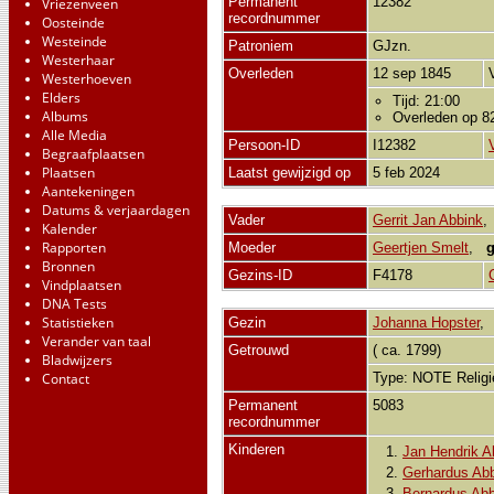
Permanent
12382
Vriezenveen
recordnummer
Oosteinde
Westeinde
Patroniem
GJzn.
Westerhaar
Overleden
12 sep 1845
Westerhoeven
Elders
Tijd: 21:00
Albums
Overleden op 82-
Alle Media
Persoon-ID
I12382
Begraafplaatsen
Plaatsen
Laatst gewijzigd op
5 feb 2024
Aantekeningen
Datums & verjaardagen
Vader
Gerrit Jan Abbink
Kalender
Rapporten
Moeder
Geertjen Smelt
,
g
Bronnen
Gezins-ID
F4178
Vindplaatsen
DNA Tests
Statistieken
Gezin
Johanna Hopster
Verander van taal
Getrouwd
( ca. 1799)
Bladwijzers
Contact
Type: NOTE Relig
Permanent
5083
recordnummer
Kinderen
1.
Jan Hendrik A
2.
Gerhardus Ab
3.
Bernardus Abb