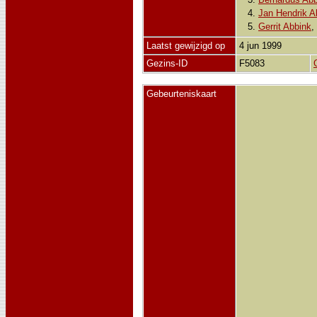
4.
Jan Hendrik A
5.
Gerrit Abbink
Laatst gewijzigd op
4 jun 1999
Gezins-ID
F5083
Gebeurteniskaart