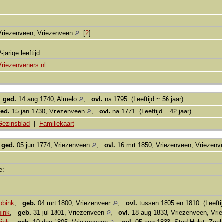
Vriezenveen, Vriezenveen
[
2
]
jarige leeftijd.
Vriezenveners.nl
,
ged.
14 aug 1740, Almelo
,
ovl.
na 1795 (Leeftijd ~ 56 jaar)
ed.
15 jan 1730, Vriezenveen
,
ovl.
na 1771 (Leeftijd ~ 42 jaar)
Gezinsblad
|
Familiekaart
,
ged.
05 jun 1774, Vriezenveen
,
ovl.
16 mrt 1850, Vriezenveen, Vriezen
ie:
bbink
,
geb.
04 mrt 1800, Vriezenveen
,
ovl.
tussen 1805 en 1810 (Leeftij
bink
,
geb.
31 jul 1801, Vriezenveen
,
ovl.
18 aug 1833, Vriezenveen, Vr
ink
,
geb.
10 dec 1805, Vriezenveen
,
ovl.
05 aug 1833, Stad Hulst, Zee