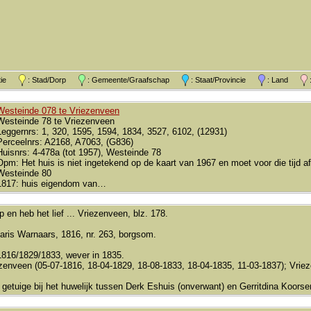
atie
: Stad/Dorp
: Gemeente/Graafschap
: Staat/Provincie
: Land
:
Westeinde 078 te Vriezenveen
Westeinde 78 te Vriezenveen
Leggernrs: 1, 320, 1595, 1594, 1834, 3527, 6102, (12931)
Perceelnrs: A2168, A7063, (G836)
Huisnrs: 4-478a (tot 1957), Westeinde 78
Opm: Het huis is niet ingetekend op de kaart van 1967 en moet voor die tijd a
Westeinde 80
1817: huis eigendom van…
 en heb het lief ... Vriezenveen, blz. 178.
aris Warnaars, 1816, nr. 263, borgsom.
1816/1829/1833, wever in 1835.
enveen (05-07-1816, 18-04-1829, 18-08-1833, 18-04-1835, 11-03-1837); Vriez
getuige bij het huwelijk tussen Derk Eshuis (onverwant) en Gerritdina Koorsen 