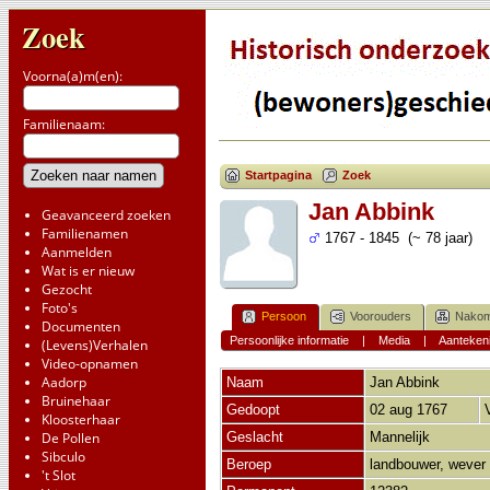
Zoek
Voorna(a)m(en):
Familienaam:
Startpagina
Zoek
Jan Abbink
Geavanceerd zoeken
Familienamen
1767 - 1845 (~ 78 jaar)
Aanmelden
Wat is er nieuw
Gezocht
Foto's
Persoon
Voorouders
Nakom
Documenten
Persoonlijke informatie
|
Media
|
Aanteken
(Levens)Verhalen
Video-opnamen
Aadorp
Naam
Jan
Abbink
Bruinehaar
Gedoopt
02 aug 1767
Kloosterhaar
De Pollen
Geslacht
Mannelijk
Sibculo
Beroep
landbouwer, wever
't Slot