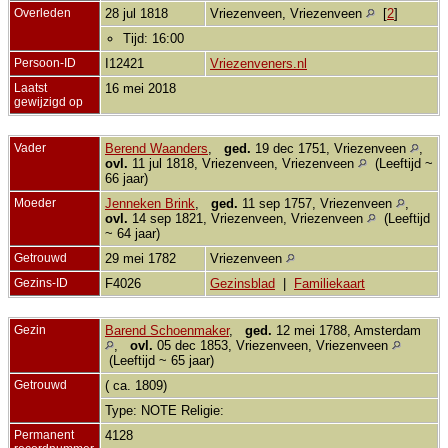
Overleden
28 jul 1818
Vriezenveen, Vriezenveen
[
2
]
Tijd: 16:00
Persoon-ID
I12421
Vriezenveners.nl
Laatst
16 mei 2018
gewijzigd op
Vader
Berend Waanders
,
ged.
19 dec 1751, Vriezenveen
,
ovl.
11 jul 1818, Vriezenveen, Vriezenveen
(Leeftijd ~
66 jaar)
Moeder
Jenneken Brink
,
ged.
11 sep 1757, Vriezenveen
,
ovl.
14 sep 1821, Vriezenveen, Vriezenveen
(Leeftijd
~ 64 jaar)
Getrouwd
29 mei 1782
Vriezenveen
Gezins-ID
F4026
Gezinsblad
|
Familiekaart
Gezin
Barend Schoenmaker
,
ged.
12 mei 1788, Amsterdam
,
ovl.
05 dec 1853, Vriezenveen, Vriezenveen
(Leeftijd ~ 65 jaar)
Getrouwd
( ca. 1809)
Type: NOTE Religie:
Permanent
4128