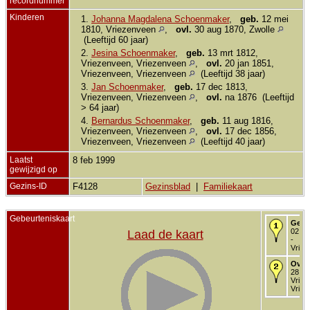
recordnummer
Kinderen
1.
Johanna Magdalena Schoenmaker
,
geb.
12 mei
1810, Vriezenveen
,
ovl.
30 aug 1870, Zwolle
(Leeftijd 60 jaar)
2.
Jesina Schoenmaker
,
geb.
13 mrt 1812,
Vriezenveen, Vriezenveen
,
ovl.
20 jan 1851,
Vriezenveen, Vriezenveen
(Leeftijd 38 jaar)
3.
Jan Schoenmaker
,
geb.
17 dec 1813,
Vriezenveen, Vriezenveen
,
ovl.
na 1876 (Leeftijd
> 64 jaar)
4.
Bernardus Schoenmaker
,
geb.
11 aug 1816,
Vriezenveen, Vriezenveen
,
ovl.
17 dec 1856,
Vriezenveen, Vriezenveen
(Leeftijd 40 jaar)
Laatst
8 feb 1999
gewijzigd op
Gezins-ID
F4128
Gezinsblad
|
Familiekaart
Gebeurteniskaart
Gedo
02 no
Laad de kaart
-
Vriez
Over
28 jul
Vriez
Vriez