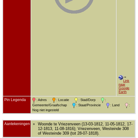
=
Link
naar
Google
Earth
Pin Legenda
: Adres
: Locatie
: Stad/Dorp
:
Gemeente/Graafschap
: Staat/Provincie
: Land
:
Nog niet ingesteld
Aantekeningen
Woonde te Vriezenveen (13-03-1812, 11-05-1812, 17-
12-1813, 11-08-1816); Vriezenveen, Westeinde 308
of Westeinde 309 (tot 28-07-1818).