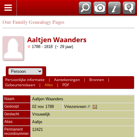
Our Family Genealogy Pages
Aaltjen Waanders
1788 - 1818 (~ 29 jaar)
Persoonlijke informatie
|
Aantekeningen
|
Bronnen
|
Gebeurteniskaart
|
Alles
|
PDF
Naam
Aaltjen
Waanders
Gedoopt
02 nov 1788
Vriezenveen
[
1
]
Geslacht
Vrouwelijk
Alias
Aaltje
Permanent
12421
recordnummer