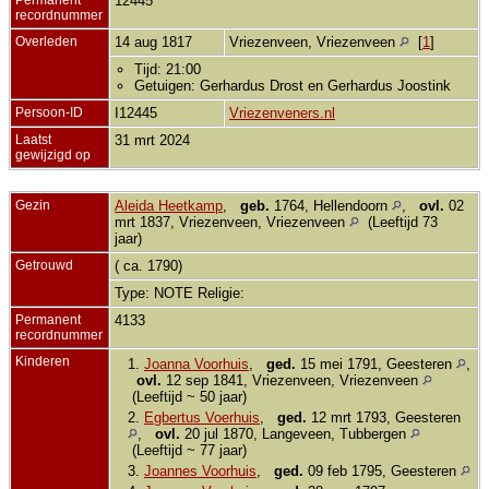
12445
recordnummer
Overleden
14 aug 1817
Vriezenveen, Vriezenveen
[
1
]
Tijd: 21:00
Getuigen: Gerhardus Drost en Gerhardus Joostink
Persoon-ID
I12445
Vriezenveners.nl
Laatst
31 mrt 2024
gewijzigd op
Gezin
Aleida Heetkamp
,
geb.
1764, Hellendoorn
,
ovl.
02
mrt 1837, Vriezenveen, Vriezenveen
(Leeftijd 73
jaar)
Getrouwd
( ca. 1790)
Type: NOTE Religie:
Permanent
4133
recordnummer
Kinderen
1.
Joanna Voorhuis
,
ged.
15 mei 1791, Geesteren
,
ovl.
12 sep 1841, Vriezenveen, Vriezenveen
(Leeftijd ~ 50 jaar)
2.
Egbertus Voerhuis
,
ged.
12 mrt 1793, Geesteren
,
ovl.
20 jul 1870, Langeveen, Tubbergen
(Leeftijd ~ 77 jaar)
3.
Joannes Voorhuis
,
ged.
09 feb 1795, Geesteren