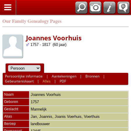
Our Family Genealogy Pages
Joannes Voorhuis
1757 - 1817 (60 jaar)
Persoonlijke informatie
|
Aantekeningen
|
Bronnen
|
Gebeurteniskaart
|
Alles
|
PDF
Naam
Joannes
Voorhuis
Geboren
1757
Geslacht
Mannelijk
Alias
Jan, Joannis, Joanis Voerhuis, Voerthuis
Beroep
landbouwer
Permanent