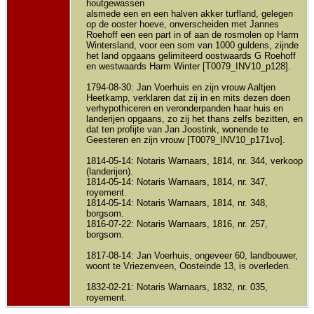
houtgewassen
alsmede een en een halven akker turfland, gelegen
op de ooster hoeve, onverscheiden met Jannes
Roehoff een een part in of aan de rosmolen op Harm
Wintersland, voor een som van 1000 guldens, zijnde
het land opgaans gelimiteerd oostwaards G Roehoff
en westwaards Harm Winter [T0079_INV10_p128].
1794-08-30: Jan Voerhuis en zijn vrouw Aaltjen
Heetkamp, verklaren dat zij in en mits dezen doen
verhypothiceren en veronderpanden haar huis en
landerijen opgaans, zo zij het thans zelfs bezitten, en
dat ten profijte van Jan Joostink, wonende te
Geesteren en zijn vrouw [T0079_INV10_p171vo].
1814-05-14: Notaris Warnaars, 1814, nr. 344, verkoop
(landerijen).
1814-05-14: Notaris Warnaars, 1814, nr. 347,
royement.
1814-05-14: Notaris Warnaars, 1814, nr. 348,
borgsom.
1816-07-22: Notaris Warnaars, 1816, nr. 257,
borgsom.
1817-08-14: Jan Voerhuis, ongeveer 60, landbouwer,
woont te Vriezenveen, Oosteinde 13, is overleden.
1832-02-21: Notaris Warnaars, 1832, nr. 035,
royement.