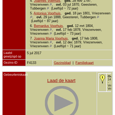
4.
Joannes Voerhuis
,
ged.
28 nov 1797,
Vriezenveen
,
ovl.
03 jul 1870, Geesteren,
Tubbergen
(Leeftijd ~ 72 jaar)
5.
Antonius Voorhuis
,
ged.
18 jan 1801, Vriezenveen
,
ovl.
29 jun 1888, Geesteren, Tubbergen
(Leeftijd ~ 87 jaar)
6.
Bernardus Voorhuis
,
ged.
12 mrt 1804,
Vriezenveen
,
ovl.
17 feb 1878, Vriezenveen,
Vriezenveen
(Leeftijd ~ 73 jaar)
7.
Joanna Maria Voorhuis
,
ged.
17 feb 1808,
Vriezenveen
,
ovl.
12 dec 1879, Vriezenveen,
Vriezenveen
(Leeftijd ~ 71 jaar)
Laatst
5 jul 2017
gewijzigd op
Gezins-ID
F4133
Gezinsblad
|
Familiekaart
Gebeurteniskaart
Over
14 au
Laad de kaart
-
Vriez
Vriez