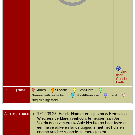
=
Link
naar
Google
Earth
Pin Legenda
: Adres
: Locatie
: Stad/Dorp
:
Gemeente/Graafschap
: Staat/Provincie
: Land
:
Nog niet ingesteld
Aantekeningen
1792-06-23: Hendk Harmer en zijn vrouw Berendina
Wiechers verklaren verkocht te hebben aan Jan
Voerhuis en zijn vrouw Aale Heetkamp haar twee en
een halve akkeren lands opgaans met het huis en
daarop verdere staande timmeragien en