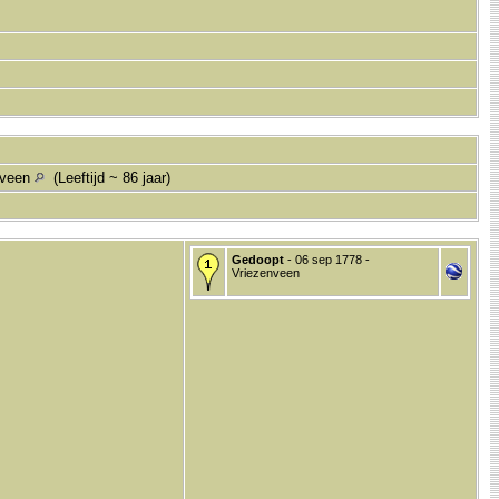
nveen
(Leeftijd ~ 86 jaar)
Gedoopt
- 06 sep 1778 -
Vriezenveen