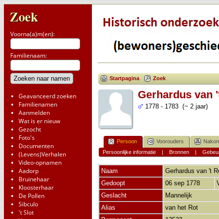
Zoek
Voorna(a)m(en):
Familienaam:
Startpagina
Zoek
Gerhardus van '
Geavanceerd zoeken
Familienamen
1778 - 1783 (~ 2 jaar)
Aanmelden
Wat is er nieuw
Gezocht
Foto's
Persoon
Voorouders
Nakom
Documenten
Persoonlijke informatie
|
Bronnen
|
Gebeur
(Levens)Verhalen
Video-opnamen
Aadorp
Naam
Gerhardus
van 't R
Bruinehaar
Gedoopt
06 sep 1778
Kloosterhaar
De Pollen
Geslacht
Mannelijk
Sibculo
Alias
van het Rot
't Slot