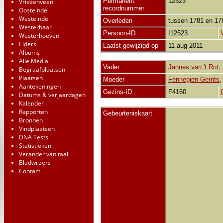
Permanent
12523
Vriezenveen
recordnummer
Oosteinde
Westeinde
Overleden
tussen 1781 en 1
Westerhaar
Persoon-ID
I12523
Westerhoeven
Elders
Laatst gewijzigd op
11 aug 2011
Albums
Alle Media
Vader
Jannes van 't Rot
Begraafplaatsen
Plaatsen
Moeder
Fennegjen Gerrits
Aantekeningen
Gezins-ID
F4160
Datums & verjaardagen
Kalender
Rapporten
Gebeurteniskaart
Bronnen
Vindplaatsen
DNA Tests
Statistieken
Verander van taal
Bladwijzers
Contact