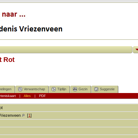
t Rot
elingen
Verwantschap
Tijdlijn
Gezin
Suggestie
teniskaart
|
Alles
|
PDF
ot
Vriezenveen
[
1
]