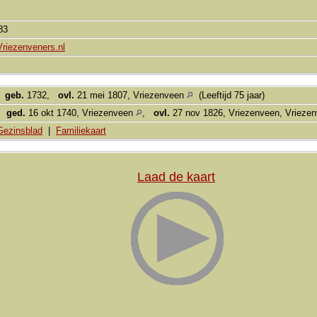
783
Vriezenveners.nl
,
geb.
1732,
ovl.
21 mei 1807, Vriezenveen
(Leeftijd 75 jaar)
,
ged.
16 okt 1740, Vriezenveen
,
ovl.
27 nov 1826, Vriezenveen, Vrieze
Gezinsblad
|
Familiekaart
Laad de kaart