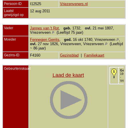
Persoon-ID
I12525
Vriezenveners.nl
Laatst
12 aug 2011
gewijzigd op
Vader
Jannes van 't Rot
,
geb.
1732,
ovl.
21 mei 1807,
Vriezenveen
(Leeftijd 75 jaar)
Moeder
Fennegjen Gerrits
,
ged.
16 okt 1740, Vriezenveen
,
ovl.
27 nov 1826, Vriezenveen, Vriezenveen
(Leeftijd
~ 86 jaar)
Gezins-ID
F4160
Gezinsblad
|
Familiekaart
Gebeurteniskaart
Gedo
19 ok
Laad de kaart
-
Vriez