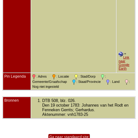
=
Link
naar
Google
Earth
Pin Legenda
: Adres
: Locatie
: Stad/Dorp
:
Gemeente/Graafschap
: Staat/Provincie
: Land
:
Nog niet ingesteld
Bronnen
DTB 508, blz. 026.
Den 19 october 1783: Johannes van het Rodt en
Fenneken Gerrits; Gerhardus.
Aktenummer: vnh1783-25
Ga naar standaard site