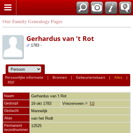
Our Family Genealogy Pages
Gerhardus van 't Rot
1783 -
Persoonlijke informatie
|
Bronnen
|
Gebeurteniskaart
|
Alles
|
PDF
Naam
Gerhardus
van 't Rot
Gedoopt
19 okt 1783
Vriezenveen
[
1
]
Geslacht
Mannelijk
Alias
van het Rodt
Permanent
12525
recordnummer