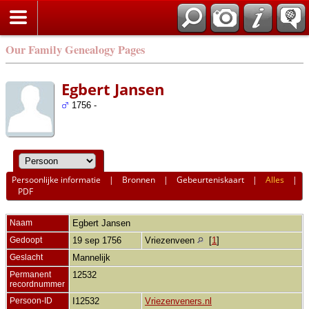
Our Family Genealogy Pages
Egbert Jansen
1756 -
Persoonlijke informatie
|
Bronnen
|
Gebeurteniskaart
|
Alles
|
PDF
Naam
Egbert
Jansen
Gedoopt
19 sep 1756
Vriezenveen
[
1
]
Geslacht
Mannelijk
Permanent
12532
recordnummer
Persoon-ID
I12532
Vriezenveners.nl