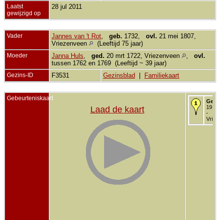
Laatst
28 jul 2011
gewijzigd op
Vader
Jannes van 't Rot
,
geb.
1732,
ovl.
21 mei 1807,
Vriezenveen
(Leeftijd 75 jaar)
Moeder
Janna Huls
,
ged.
20 mrt 1722, Vriezenveen
,
ovl.
tussen 1762 en 1769 (Leeftijd ~ 39 jaar)
Gezins-ID
F3531
Gezinsblad
|
Familiekaart
Gebeurteniskaart
Gedo
19 se
Laad de kaart
-
Vriez