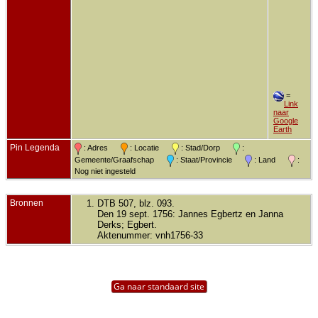
=
Link
naar
Google
Earth
Pin Legenda
: Adres
: Locatie
: Stad/Dorp
:
Gemeente/Graafschap
: Staat/Provincie
: Land
:
Nog niet ingesteld
Bronnen
DTB 507, blz. 093.
Den 19 sept. 1756: Jannes Egbertz en Janna
Derks; Egbert.
Aktenummer: vnh1756-33
Ga naar standaard site