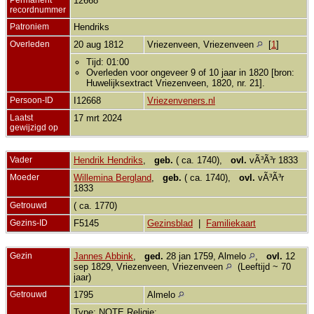
12668
recordnummer
Patroniem
Hendriks
Overleden
20 aug 1812
Vriezenveen, Vriezenveen
[
1
]
Tijd: 01:00
Overleden voor ongeveer 9 of 10 jaar in 1820 [bron:
Huwelijksextract Vriezenveen, 1820, nr. 21].
Persoon-ID
I12668
Vriezenveners.nl
Laatst
17 mrt 2024
gewijzigd op
Vader
Hendrik Hendriks
,
geb.
( ca. 1740),
ovl.
vÃ³Ã³r 1833
Moeder
Willemina Bergland
,
geb.
( ca. 1740),
ovl.
vÃ³Ã³r
1833
Getrouwd
( ca. 1770)
Gezins-ID
F5145
Gezinsblad
|
Familiekaart
Gezin
Jannes Abbink
,
ged.
28 jan 1759, Almelo
,
ovl.
12
sep 1829, Vriezenveen, Vriezenveen
(Leeftijd ~ 70
jaar)
Getrouwd
1795
Almelo
Type: NOTE Religie: