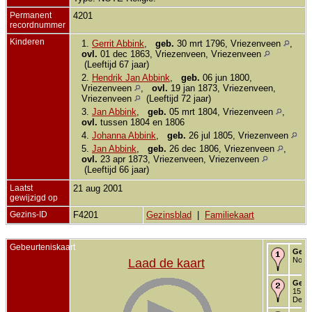
Permanent
4201
recordnummer
Kinderen
1.
Gerrit Abbink
,
geb.
30 mrt 1796, Vriezenveen
,
ovl.
01 dec 1863, Vriezenveen, Vriezenveen
(Leeftijd 67 jaar)
2.
Hendrik Jan Abbink
,
geb.
06 jun 1800,
Vriezenveen
,
ovl.
19 jan 1873, Vriezenveen,
Vriezenveen
(Leeftijd 72 jaar)
3.
Jan Abbink
,
geb.
05 mrt 1804, Vriezenveen
,
ovl.
tussen 1804 en 1806
4.
Johanna Abbink
,
geb.
26 jul 1805, Vriezenveen
5.
Jan Abbink
,
geb.
26 dec 1806, Vriezenveen
,
ovl.
23 apr 1873, Vriezenveen, Vriezenveen
(Leeftijd 66 jaar)
Laatst
21 aug 2001
gewijzigd op
Gezins-ID
F4201
Gezinsblad
|
Familiekaart
Gebeurteniskaart
Gebo
Noor
Laad de kaart
Gedo
15 ju
Den 