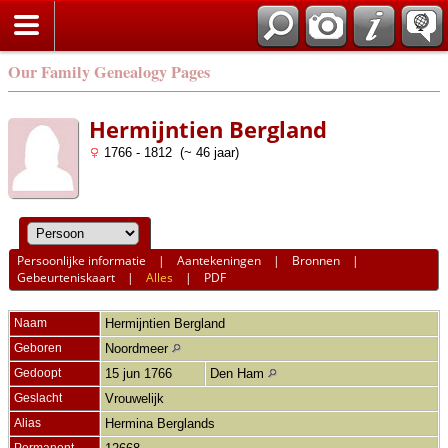
Our Family Genealogy Pages
Hermijntien Bergland
1766 - 1812 (~ 46 jaar)
Persoonlijke informatie
|
Aantekeningen
|
Bronnen
|
Gebeurteniskaart
|
Alles
|
PDF
Naam
Hermijntien
Bergland
Geboren
Noordmeer
Gedoopt
15 jun 1766
Den Ham
Geslacht
Vrouwelijk
Alias
Hermina Berglands
Permanent