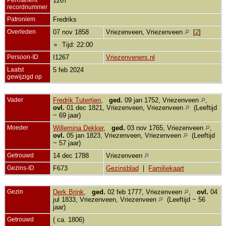
1267
recordnummer
Patroniem
Fredriks
Overleden
07 nov 1858
Vriezenveen, Vriezenveen
[
2
]
Tijd: 22:00
Persoon-ID
I1267
Vriezenveners.nl
Laatst
5 feb 2024
gewijzigd op
Vader
Fredrik Tutertjen
,
ged.
09 jan 1752, Vriezenveen
,
ovl.
01 dec 1821, Vriezenveen, Vriezenveen
(Leeftijd
~ 69 jaar)
Moeder
Willemina Dekker
,
ged.
03 nov 1765, Vriezenveen
,
ovl.
05 jan 1823, Vriezenveen, Vriezenveen
(Leeftijd
~ 57 jaar)
Getrouwd
14 dec 1788
Vriezenveen
Gezins-ID
F673
Gezinsblad
|
Familiekaart
Gezin
Derk Brink
,
ged.
02 feb 1777, Vriezenveen
,
ovl.
04
jul 1833, Vriezenveen, Vriezenveen
(Leeftijd ~ 56
jaar)
Getrouwd
( ca. 1806)