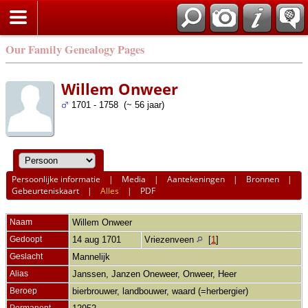
Our Family Genealogy Pages
Willem Onweer
1701 - 1758 (~ 56 jaar)
Persoonlijke informatie
|
Media
|
Aantekeningen
|
Bronnen
|
Gebeurteniskaart
|
Alles
|
PDF
Naam
Willem
Onweer
Gedoopt
14 aug 1701
Vriezenveen
[
1
]
Geslacht
Mannelijk
Alias
Janssen, Janzen Oneweer, Onweer, Heer
Beroep
bierbrouwer, landbouwer, waard (=herbergier)
Permanent