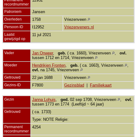
12952
recordnummer
Patroniem
Jansen
Overleden
1758
Vriezenveen
Persoon-ID
I12952
Vriezenveners.nl
Laatst
11 jul 2021
gewijzigd op
Vader
Jan Onweer
,
geb.
( ca. 1660), Vriezenveen
,
ovl.
tussen 1712 en 1714, Vriezenveen
Moeder
Hendrikjen Fronten
,
geb.
( ca. 1663), Vriezenveen
,
ovl.
na 1745, Vriezenveen
Getrouwd
22 jan 1688
Vriezenveen
Gezins-ID
F7800
Gezinsblad
|
Familiekaart
Gezin
Janna Lohuis
,
ged.
02 sep 1708, Vriezenveen
,
ovl.
tussen 1773 en 1774 (Leeftijd ~ 64 jaar)
Getrouwd
( ca. 1733)
Type: NOTE Religie:
Permanent
4254
recordnummer