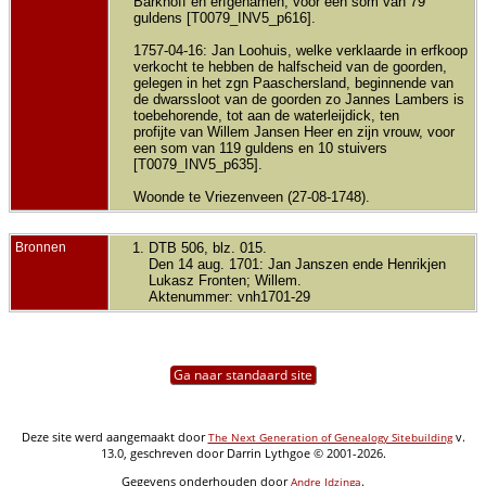
Barkhoff en erfgenamen, voor een som van 79
guldens [T0079_INV5_p616].
1757-04-16: Jan Loohuis, welke verklaarde in erfkoop
verkocht te hebben de halfscheid van de goorden,
gelegen in het zgn Paaschersland, beginnende van
de dwarssloot van de goorden zo Jannes Lambers is
toebehorende, tot aan de waterleijdick, ten
profijte van Willem Jansen Heer en zijn vrouw, voor
een som van 119 guldens en 10 stuivers
[T0079_INV5_p635].
Woonde te Vriezenveen (27-08-1748).
Bronnen
DTB 506, blz. 015.
Den 14 aug. 1701: Jan Janszen ende Henrikjen
Lukasz Fronten; Willem.
Aktenummer: vnh1701-29
Ga naar standaard site
Deze site werd aangemaakt door
v.
The Next Generation of Genealogy Sitebuilding
13.0, geschreven door Darrin Lythgoe © 2001-2026.
Gegevens onderhouden door
.
Andre Idzinga