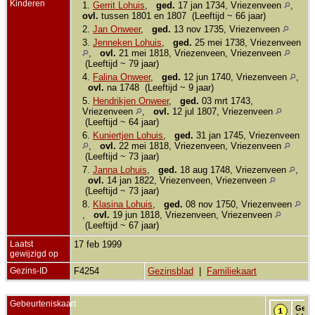
Kinderen
1.
Gerrit Lohuis
,
ged.
17 jan 1734, Vriezenveen
,
ovl.
tussen 1801 en 1807 (Leeftijd ~ 66 jaar)
2.
Jan Onweer
,
ged.
13 nov 1735, Vriezenveen
3.
Jenneken Lohuis
,
ged.
25 mei 1738, Vriezenveen
,
ovl.
21 mei 1818, Vriezenveen, Vriezenveen
(Leeftijd ~ 79 jaar)
4.
Falina Onweer
,
ged.
12 jun 1740, Vriezenveen
,
ovl.
na 1748 (Leeftijd ~ 9 jaar)
5.
Hendrikjen Onweer
,
ged.
03 mrt 1743,
Vriezenveen
,
ovl.
12 jul 1807, Vriezenveen
(Leeftijd ~ 64 jaar)
6.
Kuniertjen Lohuis
,
ged.
31 jan 1745, Vriezenveen
,
ovl.
22 mei 1818, Vriezenveen, Vriezenveen
(Leeftijd ~ 73 jaar)
7.
Janna Lohuis
,
ged.
18 aug 1748, Vriezenveen
,
ovl.
14 jan 1822, Vriezenveen, Vriezenveen
(Leeftijd ~ 73 jaar)
8.
Klasina Lohuis
,
ged.
08 nov 1750, Vriezenveen
,
ovl.
19 jun 1818, Vriezenveen, Vriezenveen
(Leeftijd ~ 67 jaar)
Laatst
17 feb 1999
gewijzigd op
Gezins-ID
F4254
Gezinsblad
|
Familiekaart
Gebeurteniskaart
Gedo