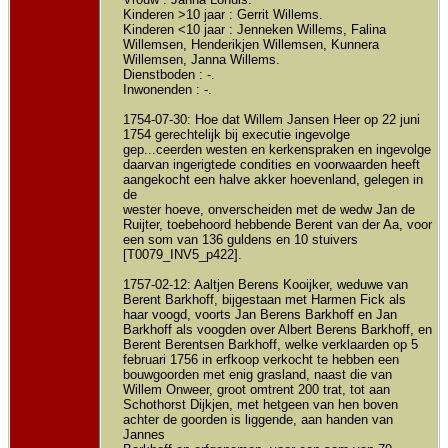
Kinderen >10 jaar : Gerrit Willems.
Kinderen <10 jaar : Jenneken Willems, Falina
Willemsen, Henderikjen Willemsen, Kunnera
Willemsen, Janna Willems.
Dienstboden : -.
Inwonenden : -.
1754-07-30: Hoe dat Willem Jansen Heer op 22 juni
1754 gerechtelijk bij executie ingevolge
gep...ceerden westen en kerkenspraken en ingevolge
daarvan ingerigtede condities en voorwaarden heeft
aangekocht een halve akker hoevenland, gelegen in
de
wester hoeve, onverscheiden met de wedw Jan de
Ruijter, toebehoord hebbende Berent van der Aa, voor
een som van 136 guldens en 10 stuivers
[T0079_INV5_p422].
1757-02-12: Aaltjen Berens Kooijker, weduwe van
Berent Barkhoff, bijgestaan met Harmen Fick als
haar voogd, voorts Jan Berens Barkhoff en Jan
Barkhoff als voogden over Albert Berens Barkhoff, en
Berent Berentsen Barkhoff, welke verklaarden op 5
februari 1756 in erfkoop verkocht te hebben een
bouwgoorden met enig grasland, naast die van
Willem Onweer, groot omtrent 200 trat, tot aan
Schothorst Dijkjen, met hetgeen van hen boven
achter de goorden is liggende, aan handen van
Jannes