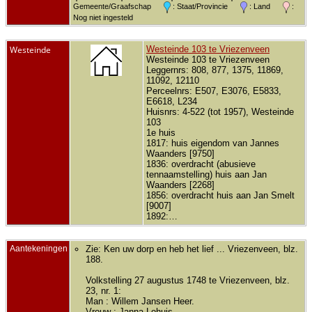
Gemeente/Graafschap
: Staat/Provincie
: Land
:
Nog niet ingesteld
Westeinde
Westeinde 103 te Vriezenveen
Westeinde 103 te Vriezenveen
Leggernrs: 808, 877, 1375, 11869,
11092, 12110
Perceelnrs: E507, E3076, E5833,
E6618, L234
Huisnrs: 4-522 (tot 1957), Westeinde
103
1e huis
1817: huis eigendom van Jannes
Waanders [9750]
1836: overdracht (abusieve
tennaamstelling) huis aan Jan
Waanders [2268]
1856: overdracht huis aan Jan Smelt
[9007]
1892:…
Aantekeningen
Zie: Ken uw dorp en heb het lief ... Vriezenveen, blz.
188.
Volkstelling 27 augustus 1748 te Vriezenveen, blz.
23, nr. 1:
Man : Willem Jansen Heer.
Vrouw : Janna Lohuis.