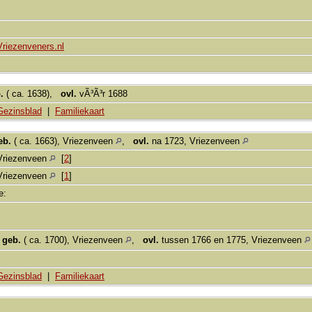
Vriezenveners.nl
.
( ca. 1638),
ovl.
vÃ³Ã³r 1688
Gezinsblad
|
Familiekaart
eb.
( ca. 1663), Vriezenveen
,
ovl.
na 1723, Vriezenveen
Vriezenveen
[
2
]
Vriezenveen
[
1
]
ie:
,
geb.
( ca. 1700), Vriezenveen
,
ovl.
tussen 1766 en 1775, Vriezenveen
Gezinsblad
|
Familiekaart