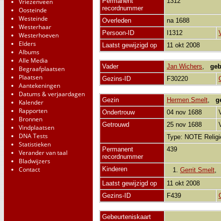
Permanent
1312
Vriezenveen
recordnummer
Oosteinde
Westeinde
Overleden
na 1688
Westerhaar
Persoon-ID
I1312
Westerhoeven
Elders
Laatst gewijzigd op
11 okt 2008
Albums
Alle Media
Vader
Jan Wichers
,
geb
Begraafplaatsen
Plaatsen
Gezins-ID
F30220
Aantekeningen
Datums & verjaardagen
Gezin
Hermen Smelt
,
g
Kalender
Rapporten
Ondertrouw
04 nov 1688
Bronnen
Getrouwd
25 nov 1688
Vindplaatsen
DNA Tests
Type: NOTE Relig
Statistieken
Permanent
439
Verander van taal
recordnummer
Bladwijzers
Contact
Kinderen
1.
Gerrit Smelt
Laatst gewijzigd op
11 okt 2008
Gezins-ID
F439
Gebeurteniskaart