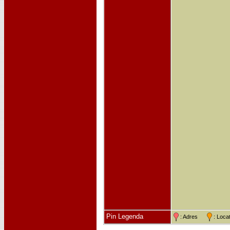
Pin Legenda
: Adres
: Loc