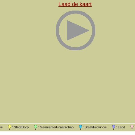
Laad de kaart
atie
: Stad/Dorp
: Gemeente/Graafschap
: Staat/Provincie
: Land
: