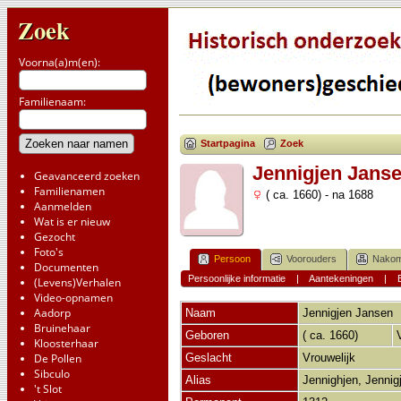
Zoek
Voorna(a)m(en):
Familienaam:
Startpagina
Zoek
Jennigjen Jans
Geavanceerd zoeken
Familienamen
( ca. 1660) - na 1688
Aanmelden
Wat is er nieuw
Gezocht
Foto's
Persoon
Voorouders
Nakom
Documenten
Persoonlijke informatie
|
Aantekeningen
|
(Levens)Verhalen
Video-opnamen
Aadorp
Naam
Jennigjen
Jansen
Bruinehaar
Geboren
( ca. 1660)
Kloosterhaar
De Pollen
Geslacht
Vrouwelijk
Sibculo
Alias
Jennighjen, Jenni
't Slot