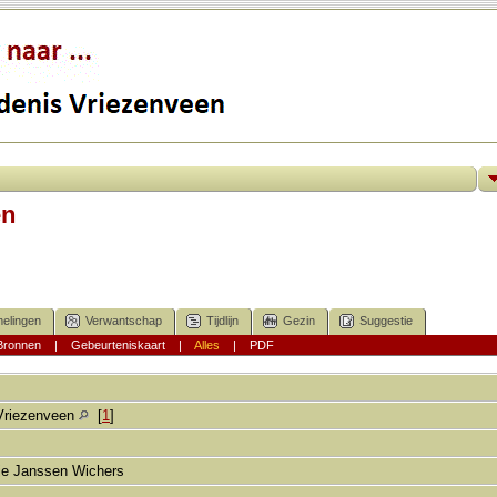
en
elingen
Verwantschap
Tijdlijn
Gezin
Suggestie
Bronnen
|
Gebeurteniskaart
|
Alles
|
PDF
Vriezenveen
[
1
]
gje Janssen Wichers