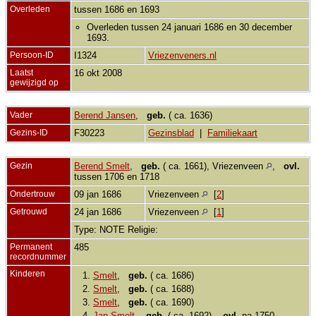
Overleden
tussen 1686 en 1693
Overleden tussen 24 januari 1686 en 30 december
1693.
Persoon-ID
I1324
Vriezenveners.nl
Laatst
16 okt 2008
gewijzigd op
Vader
Berend Jansen
,
geb.
( ca. 1636)
Gezins-ID
F30223
Gezinsblad
|
Familiekaart
Gezin
Berend Smelt
,
geb.
( ca. 1661), Vriezenveen
,
ovl.
tussen 1706 en 1718
Ondertrouw
09 jan 1686
Vriezenveen
[
2
]
Getrouwd
24 jan 1686
Vriezenveen
[
1
]
Type: NOTE Religie:
Permanent
485
recordnummer
Kinderen
1.
Smelt
,
geb.
( ca. 1686)
2.
Smelt
,
geb.
( ca. 1688)
3.
Smelt
,
geb.
( ca. 1690)
4.
Jan Smelt
,
geb.
( ca. 1692),
ovl.
na 1750