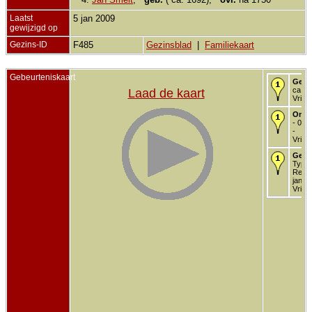
Laatst
5 jan 2009
gewijzigd op
Gezins-ID
F485
Gezinsblad
|
Familiekaart
Gebeurteniskaart
Gebo
ca. 1
Laad de kaart
Vriez
Onde
- 09 
-
Vriez
Getr
Type
Religi
jan 1
Vriez