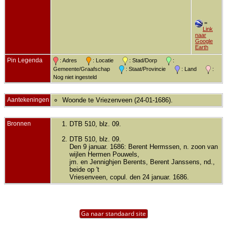
=
Link
naar
Google
Earth
Pin Legenda
: Adres
: Locatie
: Stad/Dorp
:
Gemeente/Graafschap
: Staat/Provincie
: Land
:
Nog niet ingesteld
Aantekeningen
Woonde te Vriezenveen (24-01-1686).
Bronnen
DTB 510, blz. 09.
DTB 510, blz. 09.
Den 9 januar. 1686: Berent Hermssen, n. zoon van
wijlen Hermen Pouwels,
jm. en Jennighjen Berents, Berent Janssens, nd.,
beide op 't
Vriesenveen, copul. den 24 januar. 1686.
Ga naar standaard site