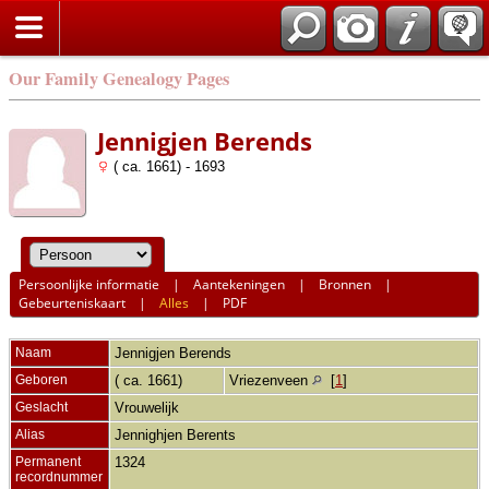
Our Family Genealogy Pages
Jennigjen Berends
( ca. 1661) - 1693
Persoonlijke informatie
|
Aantekeningen
|
Bronnen
|
Gebeurteniskaart
|
Alles
|
PDF
Naam
Jennigjen
Berends
Geboren
( ca. 1661)
Vriezenveen
[
1
]
Geslacht
Vrouwelijk
Alias
Jennighjen Berents
Permanent
1324
recordnummer