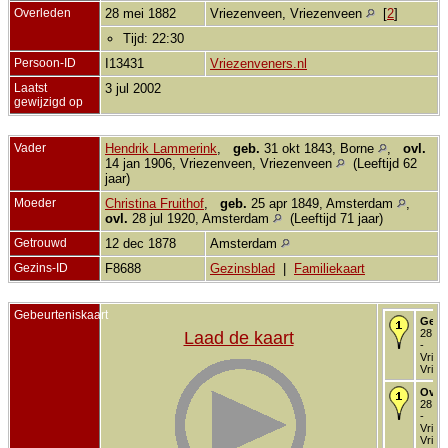
Overleden
28 mei 1882
Vriezenveen, Vriezenveen
[
2
]
Tijd: 22:30
Persoon-ID
I13431
Vriezenveners.nl
Laatst
3 jul 2002
gewijzigd op
Vader
Hendrik Lammerink
,
geb.
31 okt 1843, Borne
,
ovl.
14 jan 1906, Vriezenveen, Vriezenveen
(Leeftijd 62
jaar)
Moeder
Christina Fruithof
,
geb.
25 apr 1849, Amsterdam
,
ovl.
28 jul 1920, Amsterdam
(Leeftijd 71 jaar)
Getrouwd
12 dec 1878
Amsterdam
Gezins-ID
F8688
Gezinsblad
|
Familiekaart
Gebeurteniskaart
Gebo
28 me
Laad de kaart
-
Vriez
Vriez
Over
28 me
-
Vriez
Vriez