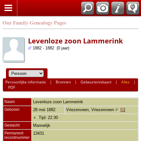
Our Family Genealogy Pages
Levenloze zoon Lammerink
1882 - 1882 (0 jaar)
Persoonlijke informatie
|
Bronnen
|
Gebeurteniskaart
|
Alles
|
PDF
Naam
Levenloze zoon
Lammerink
Geboren
28 mei 1882
Vriezenveen, Vriezenveen
[
1
]
Tijd: 22:30
Geslacht
Mannelijk
Permanent
13431
recordnummer