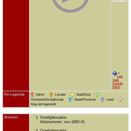
=
Link
naar
Google
Earth
Pin Legenda
: Adres
: Locatie
: Stad/Dorp
:
Gemeente/Graafschap
: Staat/Provincie
: Land
:
Nog niet ingesteld
Bronnen
Overlijdensakte.
Aktenummer: ovv-1882-41
Overlijdensakte.