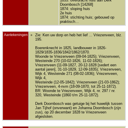
1855: overdracht huis aan Derk
Doornbosch [14268]
1874: sloping huis
2e huis
1874: stichting huis; gebouwd op
praktisch…
Aantekeningen
Zie: Ken uw dorp en heb het lief ... Vriezenveen, blz.
195.
Boerenknecht in 1825, landbouwer in 1826-
1829/1835-1836/1842/1862/1870.
Woonde te Vriezenveen (09-04-1825); Vriezenveen,
Westeinde 270 (10-02-1826, 11-02-1826);
Vriezenveen (11-09-1827, 20-12-1828 [sedert een
aantal jaren], 31-10-1829, 12-09-1835); Vriezenveen,
Wijk 4, Westeinde 271 (08-02-1836); Vriezenveen,
Wijk 4,
Westeinde (12-05-1842); Vriezenveen (21-03-1862);
Vriezenveen, 4-nvm (18-09-1870, tot 25-11-1872).
BR: Woonde te Vriezenveen, Wijk 4, nr. 297 / nr.
320, Westeinde (1860 t/m 25-11-1872).
Derk Doornbosch was getuige bij het huwelijk tussen
Jan Tijhof (onverwant) en Johanna Doornbosch (zijn
zus), op 20 december 1828 te Vriezenveen
afgesloten.