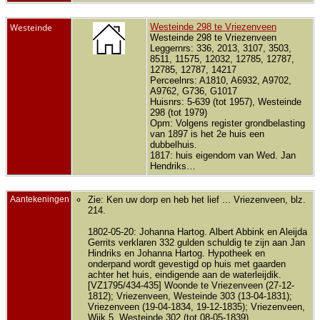
Westeinde
Westeinde 298 te Vriezenveen
Westeinde 298 te Vriezenveen
Leggernrs: 336, 2013, 3107, 3503,
8511, 11575, 12032, 12785, 12787,
12785, 12787, 14217
Perceelnrs: A1810, A6932, A9702,
A9762, G736, G1017
Huisnrs: 5-639 (tot 1957), Westeinde
298 (tot 1979)
Opm: Volgens register grondbelasting
van 1897 is het 2e huis een
dubbelhuis.
1817: huis eigendom van Wed. Jan
Hendriks…
Aantekeningen
Zie: Ken uw dorp en heb het lief ... Vriezenveen, blz.
214.
1802-05-20: Johanna Hartog. Albert Abbink en Aleijda
Gerrits verklaren 332 gulden schuldig te zijn aan Jan
Hindriks en Johanna Hartog. Hypotheek en
onderpand wordt gevestigd op huis met gaarden
achter het huis, eindigende aan de waterleijdik.
[VZ1795/434-435] Woonde te Vriezenveen (27-12-
1812); Vriezenveen, Westeinde 303 (13-04-1831);
Vriezenveen (19-04-1834, 19-12-1835); Vriezenveen,
Wijk 5, Westeinde 302 (tot 08-05-1839).