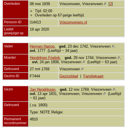
Overleden
08 mei 1839
Vriezenveen, Vriezenveen
[
2
]
Tijd: 02:00
Overleden op 67-jarige leeftijd.
Persoon-ID
I14413
Vriezenveners.nl
Laatst
19 apr 2020
gewijzigd op
Vader
Hermen Hartog
,
ged.
23 dec 1742, Vriezenveen
,
ovl.
1777 (Leeftijd ~ 34 jaar)
Moeder
Hendrikjen Frielink
,
ged.
29 nov 1744, Vriezenveen
,
ovl.
24 jan 1808, Vriezenveen
(Leeftijd ~ 63 jaar)
Getrouwd
27 mrt 1769
Vriezenveen
Gezins-ID
F7444
Gezinsblad
|
Familiekaart
Gezin
Jan Hendriksen
,
ged.
12 nov 1769, Vriezenveen
,
ovl.
13 apr 1831, Vriezenveen, Vriezenveen
(Leeftijd
~ 61 jaar)
Getrouwd
( ca. 1800)
Type: NOTE Religie:
Permanent
4810
recordnummer