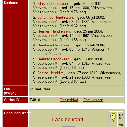
Kinderen
1.
Klasina Hendriksen
,
geb.
20 mrt 1801,
Vriezenveen
,
ovl.
15 mrt 1880, Vriezenveen,
Vriezenveen
(Leeftijd 78 jaar)
2.
Johannes Hendriksen
,
geb.
09 jul 1802,
Vriezenveen
,
ovl.
08 dec 1864, Vriezenveen,
Vriezenveen
(Leeftijd 62 jaar)
3.
Hermen Hendriksen
,
geb.
25 jan 1804,
Vriezenveen
,
ovl.
14 mrt 1862, Vriezenveen,
Vriezenveen
(Leeftijd 58 jaar)
4.
Hendrika Hendriksen
,
geb.
16 feb 1806,
Vriezenveen
,
ovl.
03 mei 1846, Wierden
(Leeftijd 40 jaar)
5.
Hendrik Hendriksen
,
geb.
13 apr 1808,
Vriezenveen
,
ovl.
04 mei 1816, Vriezenveen,
Vriezenveen
(Leeftijd 8 jaar)
6.
Jesina Hendriks
,
geb.
27 dec 1812, Vriezenveen,
Vriezenveen
,
ovl.
21 sep 1880, Vriezenveen,
Vriezenveen
(Leeftijd 67 jaar)
Laatst
24 mei 1999
gewijzigd op
Gezins-ID
F4810
Gezinsblad
|
Familiekaart
Gebeurteniskaart
Gedo
08 me
Laad de kaart
-
Vriez