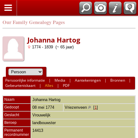
Our Family Genealogy Pages
Johanna Hartog
1774 - 1839 (~ 65 jaar)
Persoonlijke informatie
|
Media
|
Aantekeningen
|
Bronnen
|
Gebeurteniskaart
|
Alles
|
PDF
Naam
Johanna
Hartog
Gedoopt
08 mei 1774
Vriezenveen
[
1
]
Geslacht
Vrouwelijk
Beroep
landbouwster
Permanent
14413
recordnummer