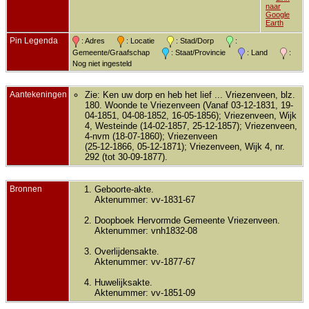
naar
Google
Earth
Pin Legenda
: Adres
: Locatie
: Stad/Dorp
:
Gemeente/Graafschap
: Staat/Provincie
: Land
:
Nog niet ingesteld
Aantekeningen
Zie: Ken uw dorp en heb het lief ... Vriezenveen, blz.
180. Woonde te Vriezenveen (Vanaf 03-12-1831, 19-
04-1851, 04-08-1852, 16-05-1856); Vriezenveen, Wijk
4, Westeinde (14-02-1857, 25-12-1857); Vriezenveen,
4-nvm (18-07-1860); Vriezenveen
(25-12-1866, 05-12-1871); Vriezenveen, Wijk 4, nr.
292 (tot 30-09-1877).
Bronnen
Geboorte-akte.
Aktenummer: vv-1831-67
Doopboek Hervormde Gemeente Vriezenveen.
Aktenummer: vnh1832-08
Overlijdensakte.
Aktenummer: vv-1877-67
Huwelijksakte.
Aktenummer: vv-1851-09