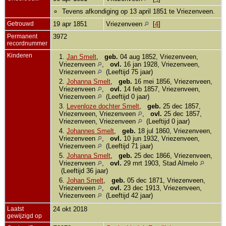
Tevens afkondiging op 13 april 1851 te Vriezenveen.
Getrouwd
19 apr 1851
Vriezenveen
[
4
]
Permanent
3972
recordnummer
Kinderen
1.
Jan Smelt
,
geb.
04 aug 1852, Vriezenveen,
Vriezenveen
,
ovl.
16 jan 1928, Vriezenveen,
Vriezenveen
(Leeftijd 75 jaar)
2.
Johanna Smelt
,
geb.
16 mei 1856, Vriezenveen,
Vriezenveen
,
ovl.
14 feb 1857, Vriezenveen,
Vriezenveen
(Leeftijd 0 jaar)
3.
Levenloze dochter Smelt
,
geb.
25 dec 1857,
Vriezenveen, Vriezenveen
,
ovl.
25 dec 1857,
Vriezenveen, Vriezenveen
(Leeftijd 0 jaar)
4.
Johannes Smelt
,
geb.
18 jul 1860, Vriezenveen,
Vriezenveen
,
ovl.
10 jun 1932, Vriezenveen,
Vriezenveen
(Leeftijd 71 jaar)
5.
Johanna Smelt
,
geb.
25 dec 1866, Vriezenveen,
Vriezenveen
,
ovl.
29 mrt 1903, Stad Almelo
(Leeftijd 36 jaar)
6.
Johan Smelt
,
geb.
05 dec 1871, Vriezenveen,
Vriezenveen
,
ovl.
23 dec 1913, Vriezenveen,
Vriezenveen
(Leeftijd 42 jaar)
Laatst
24 okt 2018
gewijzigd op