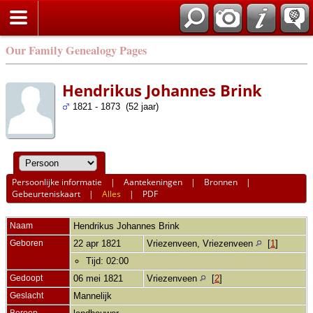
Our Family Genealogy Pages
Hendrikus Johannes Brink
1821 - 1873 (52 jaar)
Persoonlijke informatie
|
Aantekeningen
|
Bronnen
|
Gebeurteniskaart
|
Alles
|
PDF
Naam
Hendrikus Johannes
Brink
Geboren
22 apr 1821
Vriezenveen, Vriezenveen
[
1
]
Tijd: 02:00
Gedoopt
06 mei 1821
Vriezenveen
[
2
]
Geslacht
Mannelijk
Beroep