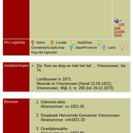
=
Link
naar
Google
Earth
Pin Legenda
: Adres
: Locatie
: Stad/Dorp
:
Gemeente/Graafschap
: Staat/Provincie
: Land
:
Nog niet ingesteld
Aantekeningen
Zie: Ken uw dorp en heb het lief ... Vriezenveen, blz.
74.
Landbouwer in 1873.
Woonde te Vriezenveen (Vanaf 22-04-1821);
Vriezenveen, Wijk 3, nr. 200 (tot 19-12-1873).
Bronnen
Geboorte-akte.
Aktenummer: vv-1821-30
Doopboek Hervormde Gemeente Vriezenveen.
Aktenummer: vnh1821-33
Overlijdensakte.