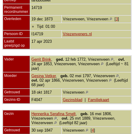
landbouwer
Permanent
14719
recordnummer
Overleden
19 dec 1873
Vriezenveen, Vriezenveen
[
3
]
Tijd: 01:00
Persoon-ID
I14719
Vriezenveners.nl
Laatst
17 apr 2023
gewijzigd op
Vader
Gerrit Brink
,
ged.
12 feb 1772, Vriezenveen
,
ovl.
24 apr 1853, Vriezenveen, Vriezenveen
(Leeftijd ~ 81
jaar)
Moeder
Gesina Vetker
,
geb.
02 mei 1797, Vriezenveen
,
ovl.
02 apr 1866, Vriezenveen, Vriezenveen
(Leeftijd
68 jaar)
Getrouwd
18 okt 1817
Vriezenveen
Gezins-ID
F4047
Gezinsblad
|
Familiekaart
Gezin
Hennerika Serafina Smelt
,
geb.
16 mei 1806,
Vriezenveen
,
ovl.
25 mrt 1889, Vriezenveen,
Vriezenveen
(Leeftijd 82 jaar)
Getrouwd
30 sep 1847
Vriezenveen
[
4
]