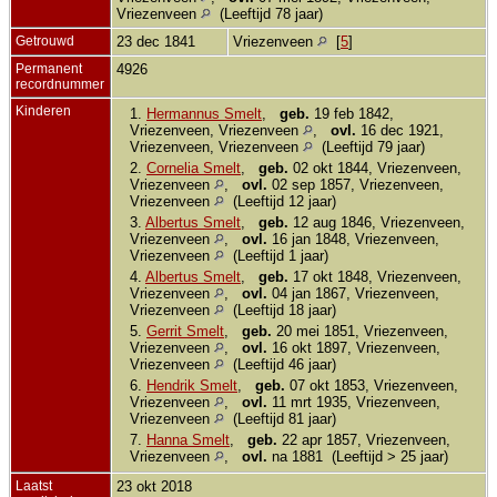
Vriezenveen
(Leeftijd 78 jaar)
Getrouwd
23 dec 1841
Vriezenveen
[
5
]
Permanent
4926
recordnummer
Kinderen
1.
Hermannus Smelt
,
geb.
19 feb 1842,
Vriezenveen, Vriezenveen
,
ovl.
16 dec 1921,
Vriezenveen, Vriezenveen
(Leeftijd 79 jaar)
2.
Cornelia Smelt
,
geb.
02 okt 1844, Vriezenveen,
Vriezenveen
,
ovl.
02 sep 1857, Vriezenveen,
Vriezenveen
(Leeftijd 12 jaar)
3.
Albertus Smelt
,
geb.
12 aug 1846, Vriezenveen,
Vriezenveen
,
ovl.
16 jan 1848, Vriezenveen,
Vriezenveen
(Leeftijd 1 jaar)
4.
Albertus Smelt
,
geb.
17 okt 1848, Vriezenveen,
Vriezenveen
,
ovl.
04 jan 1867, Vriezenveen,
Vriezenveen
(Leeftijd 18 jaar)
5.
Gerrit Smelt
,
geb.
20 mei 1851, Vriezenveen,
Vriezenveen
,
ovl.
16 okt 1897, Vriezenveen,
Vriezenveen
(Leeftijd 46 jaar)
6.
Hendrik Smelt
,
geb.
07 okt 1853, Vriezenveen,
Vriezenveen
,
ovl.
11 mrt 1935, Vriezenveen,
Vriezenveen
(Leeftijd 81 jaar)
7.
Hanna Smelt
,
geb.
22 apr 1857, Vriezenveen,
Vriezenveen
,
ovl.
na 1881 (Leeftijd > 25 jaar)
Laatst
23 okt 2018