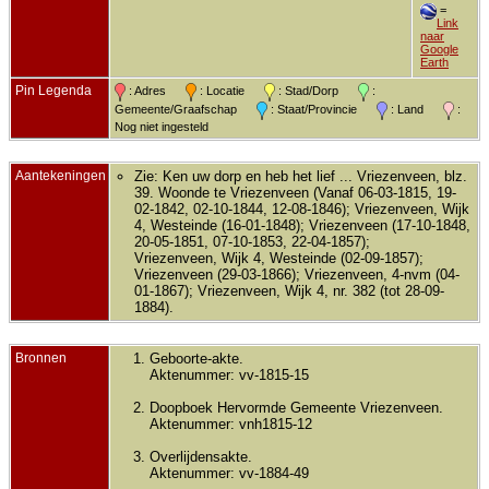
=
Link
naar
Google
Earth
Pin Legenda
: Adres
: Locatie
: Stad/Dorp
:
Gemeente/Graafschap
: Staat/Provincie
: Land
:
Nog niet ingesteld
Aantekeningen
Zie: Ken uw dorp en heb het lief ... Vriezenveen, blz.
39. Woonde te Vriezenveen (Vanaf 06-03-1815, 19-
02-1842, 02-10-1844, 12-08-1846); Vriezenveen, Wijk
4, Westeinde (16-01-1848); Vriezenveen (17-10-1848,
20-05-1851, 07-10-1853, 22-04-1857);
Vriezenveen, Wijk 4, Westeinde (02-09-1857);
Vriezenveen (29-03-1866); Vriezenveen, 4-nvm (04-
01-1867); Vriezenveen, Wijk 4, nr. 382 (tot 28-09-
1884).
Bronnen
Geboorte-akte.
Aktenummer: vv-1815-15
Doopboek Hervormde Gemeente Vriezenveen.
Aktenummer: vnh1815-12
Overlijdensakte.
Aktenummer: vv-1884-49