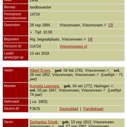
Lena
Beroep
landbouwster
Permanent
14724
recordnummer
Overleden
28 sep 1884
Vriezenveen, Vriezenveen
[
3
]
Tijd: 10:00
Begraven
Alg. begraafplaats, Vriezenveen
[
4
]
Persoon-ID
I14724
Vriezenveners.nl
Laatst
13 okt 2018
gewijzigd op
Vader
Albert Evers
,
ged.
04 feb 1781, Vriezenveen
,
ovl.
28 mei 1852, Vriezenveen, Vriezenveen
(Leeftijd ~ 71
jaar)
Moeder
Kornelia Leemans
,
geb.
04 okt 1772, Harlingen
,
ovl.
03 jan 1847, Vriezenveen, Vriezenveen
(Leeftijd
74 jaar)
Getrouwd
( ca. 1802)
Gezins-ID
F3676
Gezinsblad
|
Familiekaart
Gezin
Gerhardus Smelt
,
geb.
13 sep 1813, Vriezenveen,
Vriezenveen
,
ovl.
07 mei 1892, Vriezenveen,