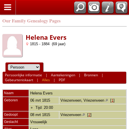
Our Family Genealogy Pages
Helena Evers
1815 - 1884 (69 jaar)
Persoonlijke informatie
|
Aantekeningen
|
Bronnen
|
Gebeurteniskaart
|
Alles
|
PDF
Naam
Helena
Evers
Geboren
06 mrt 1815
Vriezenveen, Vriezenveen
[
1
]
Tijd: 20:00
Gedoopt
08 mrt 1815
Vriezenveen
[
2
]
Geslacht
Vrouwelijk
Alias