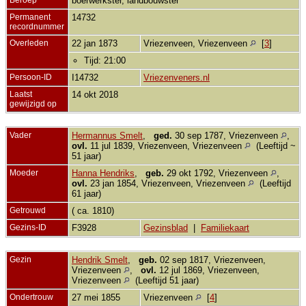
boerwerkster, landbouwster
Permanent
14732
recordnummer
Overleden
22 jan 1873
Vriezenveen, Vriezenveen
[
3
]
Tijd: 21:00
Persoon-ID
I14732
Vriezenveners.nl
Laatst
14 okt 2018
gewijzigd op
Vader
Hermannus Smelt
,
ged.
30 sep 1787, Vriezenveen
,
ovl.
11 jul 1839, Vriezenveen, Vriezenveen
(Leeftijd ~
51 jaar)
Moeder
Hanna Hendriks
,
geb.
29 okt 1792, Vriezenveen
,
ovl.
23 jan 1854, Vriezenveen, Vriezenveen
(Leeftijd
61 jaar)
Getrouwd
( ca. 1810)
Gezins-ID
F3928
Gezinsblad
|
Familiekaart
Gezin
Hendrik Smelt
,
geb.
02 sep 1817, Vriezenveen,
Vriezenveen
,
ovl.
12 jul 1869, Vriezenveen,
Vriezenveen
(Leeftijd 51 jaar)
Ondertrouw
27 mei 1855
Vriezenveen
[
4
]