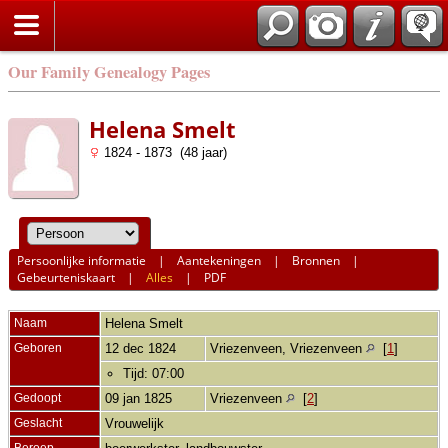
Our Family Genealogy Pages
Helena Smelt
1824 - 1873 (48 jaar)
Persoonlijke informatie
|
Aantekeningen
|
Bronnen
|
Gebeurteniskaart
|
Alles
|
PDF
Naam
Helena
Smelt
Geboren
12 dec 1824
Vriezenveen, Vriezenveen
[
1
]
Tijd: 07:00
Gedoopt
09 jan 1825
Vriezenveen
[
2
]
Geslacht
Vrouwelijk
Beroep