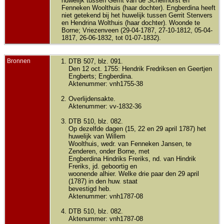
huwelijk tussen Gerrit van de Schelfhorst en
Fenneken Woolthuis (haar dochter). Engberdina heeft
niet getekend bij het huwelijk tussen Gerrit Stenvers
en Hendrina Wolthuis (haar dochter). Woonde te
Borne; Vriezenveen (29-04-1787, 27-10-1812, 05-04-
1817, 26-06-1832, tot 01-07-1832).
Bronnen
DTB 507, blz. 091.
Den 12 oct. 1755: Hendrik Fredriksen en Geertjen
Engberts; Engberdina.
Aktenummer: vnh1755-38
Overlijdensakte.
Aktenummer: vv-1832-36
DTB 510, blz. 082.
Op dezelfde dagen (15, 22 en 29 april 1787) het
huwelijk van Willem
Woolthuis, wedr. van Fenneken Jansen, te
Zenderen, onder Borne, met
Engberdina Hindriks Freriks, nd. van Hindrik
Freriks, jd. geboortig en
woonende alhier. Welke drie paar den 29 april
(1787) in den huw. staat
bevestigd heb.
Aktenummer: vnh1787-08
DTB 510, blz. 082.
Aktenummer: vnh1787-08