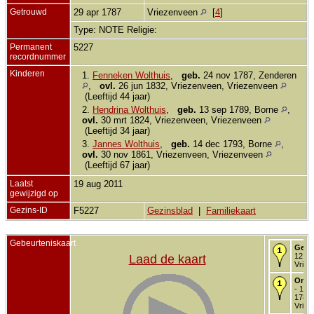
Getrouwd
29 apr 1787
Vriezenveen
[
4
]
Type: NOTE Religie:
Permanent
5227
recordnummer
Kinderen
1.
Fenneken Wolthuis
,
geb.
24 nov 1787, Zenderen
,
ovl.
26 jun 1832, Vriezenveen, Vriezenveen
(Leeftijd 44 jaar)
2.
Hendrina Wolthuis
,
geb.
13 sep 1789, Borne
,
ovl.
30 mrt 1824, Vriezenveen, Vriezenveen
(Leeftijd 34 jaar)
3.
Jannes Wolthuis
,
geb.
14 dec 1793, Borne
,
ovl.
30 nov 1861, Vriezenveen, Vriezenveen
(Leeftijd 67 jaar)
Laatst
19 aug 2011
gewijzigd op
Gezins-ID
F5227
Gezinsblad
|
Familiekaart
Gebeurteniskaart
Gedo
12 ok
Laad de kaart
Vriez
Onde
- 15 
1787 
Vriez