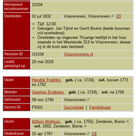
Permanent
15334
recordnummer
Overleden
01 jul 1832
Vriezenveen, Vriezenveen
[
2
]
Tijd: 12:00
Getuigen: Jan Tijhof en Gerrit Bruins (beide buurman
v/d overledene)
Overleden op ongeveer 70-jarige leeftijd in het huis
staande in het Westeinde 313 te Vriezenveen, alwaar
zij in de kost was besteed.
Persoon-ID
I15334
Vriezenveners.nl
Laatst
20 mei 2018
gewijzigd op
Vader
Hendrik Fredriks
,
geb.
( ca. 1724),
ovl.
tussen 1771
en 1782
Moeder
Geertjen Engberts
,
geb.
( ca. 1724),
ovl.
na 1759
Getrouwd
08 nov 1749
Vriezenveen
Gezins-ID
F5501
Gezinsblad
|
Familiekaart
Gezin
Willem Wolthuis
,
geb.
( ca. 1755), Zenderen, Borne
,
ovl.
1802, Zenderen, Borne
Ondertrouw
15 apr 1787
Vriezenveen
[
3
]