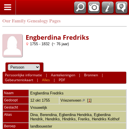
Our Family Genealogy Pages
Engberdina Fredriks
1755 - 1832 (~ 76 jaar)
Persoonlijke informatie
|
Aantekeningen
|
Bronnen
|
Gebeurteniskaart
|
Alles
|
PDF
Naam
Engberdina
Fredriks
Gedoopt
12 okt 1755
Vriezenveen
[
1
]
Geslacht
Vrouwelijk
Alias
Dina, Berendina, Egberdina Hendrika, Egberdina
Hendrik, Hendriks, Hindriks, Freriks, Hendriks Kolthof
Beroep
landbouwster