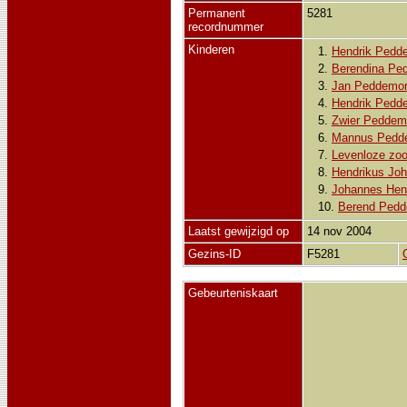
Permanent
5281
recordnummer
Kinderen
1.
Hendrik Pedd
2.
Berendina Pe
3.
Jan Peddemo
4.
Hendrik Pedd
5.
Zwier Peddem
6.
Mannus Pedd
7.
Levenloze zo
8.
Hendrikus Jo
9.
Johannes Hen
10.
Berend Ped
Laatst gewijzigd op
14 nov 2004
Gezins-ID
F5281
Gebeurteniskaart