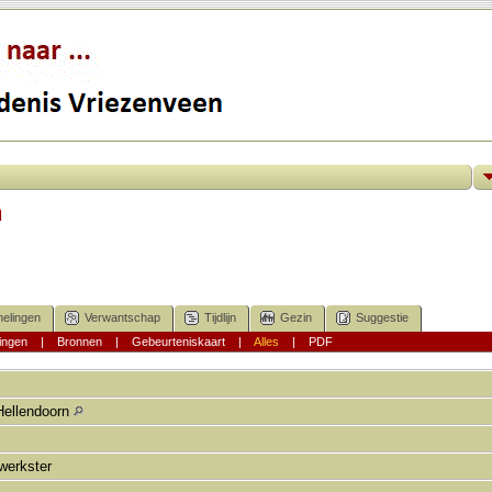
n
elingen
Verwantschap
Tijdlijn
Gezin
Suggestie
ingen
|
Bronnen
|
Gebeurteniskaart
|
Alles
|
PDF
Hellendoorn
rwerkster