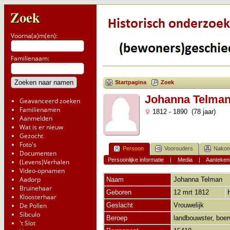
Zoek
Voorna(a)m(en):
Familienaam:
Startpagina
Zoek
Johanna Telma
Geavanceerd zoeken
Familienamen
1812 - 1890 (78 jaar)
Aanmelden
Wat is er nieuw
Gezocht
Foto's
Persoon
Voorouders
Nakom
Documenten
Persoonlijke informatie
|
Media
|
Aanteken
(Levens)Verhalen
Video-opnamen
Aadorp
Naam
Johanna
Telman
Bruinehaar
Geboren
12 mrt 1812
Kloosterhaar
De Pollen
Geslacht
Vrouwelijk
Sibculo
Beroep
landbouwster, boe
't Slot