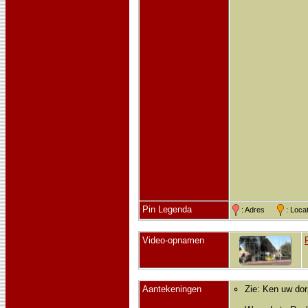
Pin Legenda
: Adres
: Loc
Video-opnamen
Aantekeningen
Zie: Ken uw dorp