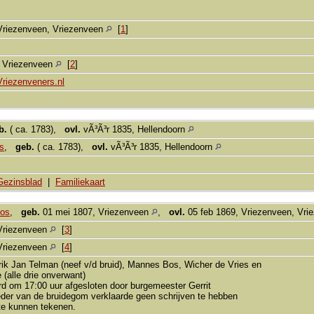
Vriezenveen, Vriezenveen
[
1
]
, Vriezenveen
[
2
]
Vriezenveners.nl
b.
( ca. 1783),
ovl.
vÃ³Ã³r 1835, Hellendoorn
s
,
geb.
( ca. 1783),
ovl.
vÃ³Ã³r 1835, Hellendoorn
Gezinsblad
|
Familiekaart
mos
,
geb.
01 mei 1807, Vriezenveen
,
ovl.
05 feb 1869, Vriezenveen, Vr
Vriezenveen
[
3
]
Vriezenveen
[
4
]
ik Jan Telman (neef v/d bruid), Mannes Bos, Wicher de Vries en
 (alle drie onverwant)
rd om 17:00 uur afgesloten door burgemeester Gerrit
der van de bruidegom verklaarde geen schrijven te hebben
 te kunnen tekenen.