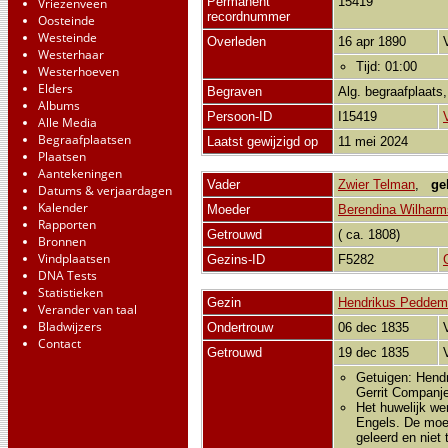
Permanent
15419
Vriezenveen
recordnummer
Oosteinde
Westeinde
Overleden
16 apr 1890
Westerhaar
Tijd: 01:00
Westerhoeven
Elders
Begraven
Alg. begraafplaats
Albums
Persoon-ID
I15419
Alle Media
Begraafplaatsen
Laatst gewijzigd op
11 mei 2024
Plaatsen
Aantekeningen
Vader
Zwier Telman
,
ge
Datums & verjaardagen
Kalender
Moeder
Berendina Wilharm
Rapporten
Getrouwd
( ca. 1808)
Bronnen
Vindplaatsen
Gezins-ID
F5282
DNA Tests
Statistieken
Gezin
Hendrikus Pedde
Verander van taal
Bladwijzers
Ondertrouw
06 dec 1835
Contact
Getrouwd
19 dec 1835
Getuigen: Hendr
Gerrit Companje
Het huwelijk we
Engels. De moe
geleerd en niet