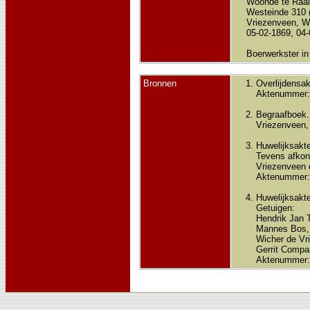
Woonde te Raalt
Westeinde 310 (
Vriezenveen, Wi
05-02-1869, 04-
Boerwerkster in
Bronnen
Overlijdensak
Aktenummer:
Begraafboek.
Vriezenveen, 
Huwelijksakte
Tevens afkon
Vriezenveen 
Aktenummer:
Huwelijksakte
Getuigen:
Hendrik Jan T
Mannes Bos, 
Wicher de Vri
Gerrit Compan
Aktenummer: