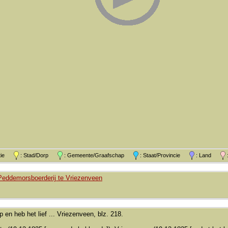
atie
: Stad/Dorp
: Gemeente/Graafschap
: Staat/Provincie
: Land
:
Peddemorsboerderij te Vriezenveen
 en heb het lief ... Vriezenveen, blz. 218.