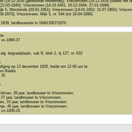
e (19-12-1835 [gewoonde hebbende]); Vriezenveen (19-12-1835 [sedert het laa
22-03-1840); Vriezenveen (14-10-1841, 10-12-1844, 27-01-1848);
jk 5, Westeinde (03-01-1851); Vriezenveen (14-01-1852, 11-07-1855); Vrieze
06-1870); Vriezenveen, Wijk 5, nr. 544 (tot 16-04-1890).
 1839, landbouwster in 1840/1857/1870.
te.
 vv-1890-37
alg. begraafplaats, vak B, blok 2, rij 127, nr. 632
.
diging op 13 december 1835, beide om 12:00 uur te
en Raalte.
 25
.
elman, 39 jaar, landbouwer te Vriezenveen;
27 jaar, landbouwer te Vriezenveen;
es, 33 jaar, landbouwer te Vriezenveen;
je, 45 jaar, landbouwer te Vriezenveen.
 vv-1835-25