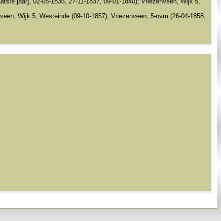
tste jaar], 02-05-1836, 27-11-1837, 09-01-1840); Vriezenveen, Wijk 5,
nveen, Wijk 5, Westeinde (09-10-1857); Vriezenveen, 5-nvm (26-04-1858,