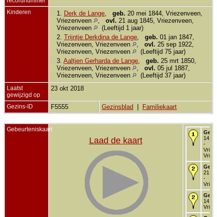
recordnummer
Kinderen
1.
Derk de Lange
,
geb.
20 mei 1844, Vriezenveen,
Vriezenveen
,
ovl.
21 aug 1845, Vriezenveen,
Vriezenveen
(Leeftijd 1 jaar)
2.
Trijntje Derkdina de Lange
,
geb.
01 jan 1847,
Vriezenveen, Vriezenveen
,
ovl.
25 sep 1922,
Vriezenveen, Vriezenveen
(Leeftijd 75 jaar)
3.
Aaltjen Gerharda de Lange
,
geb.
25 mrt 1850,
Vriezenveen, Vriezenveen
,
ovl.
05 jul 1887,
Vriezenveen, Vriezenveen
(Leeftijd 37 jaar)
Laatst
23 okt 2018
gewijzigd op
Gezins-ID
F5555
Gezinsblad
|
Familiekaart
Gebeurteniskaart
Gebo
14 se
Laad de kaart
-
Vriez
Vriez
Gedo
21 se
-
Vriez
Getr
14 jul
Vriez