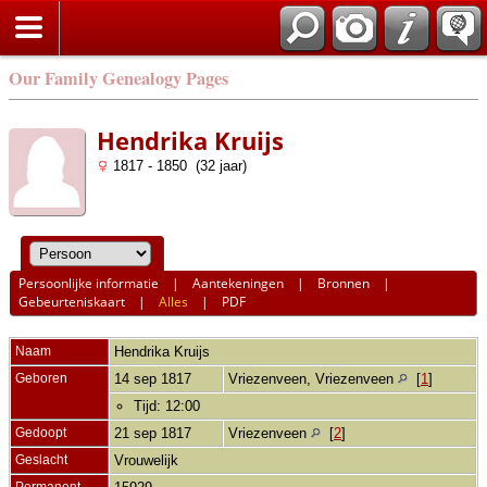
Our Family Genealogy Pages
Hendrika Kruijs
1817 - 1850 (32 jaar)
Persoonlijke informatie
|
Aantekeningen
|
Bronnen
|
Gebeurteniskaart
|
Alles
|
PDF
Naam
Hendrika
Kruijs
Geboren
14 sep 1817
Vriezenveen, Vriezenveen
[
1
]
Tijd: 12:00
Gedoopt
21 sep 1817
Vriezenveen
[
2
]
Geslacht
Vrouwelijk
Permanent