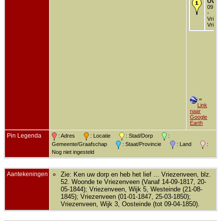
Over
09 ap
-
Vriez
Vriez
=
Link
naar
Google
Earth
Pin Legenda
: Adres
: Locatie
: Stad/Dorp
:
Gemeente/Graafschap
: Staat/Provincie
: Land
:
Nog niet ingesteld
Aantekeningen
Zie: Ken uw dorp en heb het lief ... Vriezenveen, blz.
52. Woonde te Vriezenveen (Vanaf 14-09-1817, 20-
05-1844); Vriezenveen, Wijk 5, Westeinde (21-08-
1845); Vriezenveen (01-01-1847, 25-03-1850);
Vriezenveen, Wijk 3, Oosteinde (tot 09-04-1850).