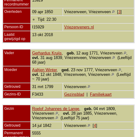
15929
recordnummer
Overleden
09 apr 1850
Vriezenveen, Vriezenveen
[
3
]
Tijd: 22:30
Persoon-ID
I15929
Vriezenveners.nl
Laatst
13 okt 2018
gewijzigd op
Vader
Gerhardus Kruijs
,
geb.
12 aug 1771, Vriezenveen
,
ovl.
31 aug 1839, Vriezenveen, Vriezenveen
(Leeftijd
68 jaar)
Moeder
Aaltjen Winter
,
ged.
23 nov 1777, Vriezenveen
,
ovl.
12 okt 1848, Vriezenveen, Vriezenveen
(Leeftijd
~ 70 jaar)
Getrouwd
31 mrt 1799
Vriezenveen
Gezins-ID
F3433
Gezinsblad
|
Familiekaart
Gezin
Roelof Johannes de Lange
,
geb.
04 mrt 1809,
Vriezenveen
,
ovl.
28 jan 1885, Vriezenveen,
Vriezenveen
(Leeftijd 75 jaar)
Getrouwd
14 jul 1842
Vriezenveen
[
4
]
Permanent
5555